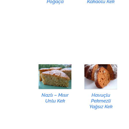
Poğaça
Kakaolu Kek
Nazlı – Mısır
Havuçlu
Unlu Kek
Pekmezli
Yağsız Kek