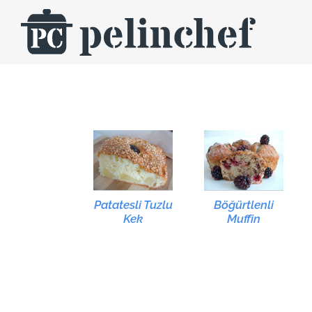
Skip
to
content
Patatesli Tuzlu
Böğürtlenli
Kek
Muffin