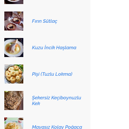
Fırın Sütlaç
Kuzu İncik Haşlama
Pişi (Tuzlu Lokma)
Şekersiz Keçiboynuzlu
Kek
Mayasız Kolay Poğaça