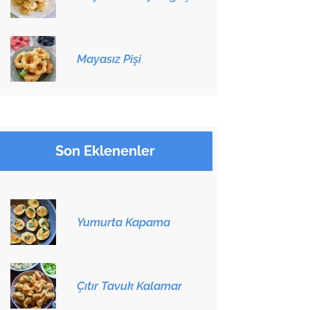
Mayasız Pişi
Son Eklenenler
Yumurta Kapama
Çıtır Tavuk Kalamar