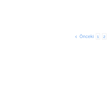
Önceki
1
2