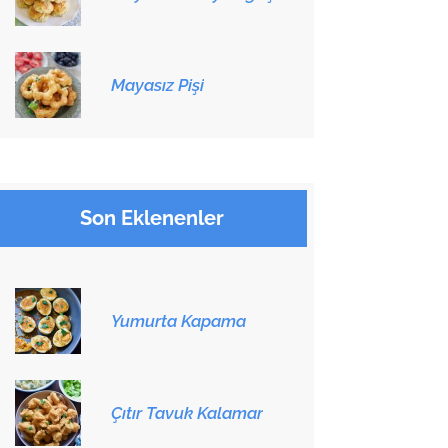
Mayasız Pişi
Son Eklenenler
Yumurta Kapama
Çıtır Tavuk Kalamar