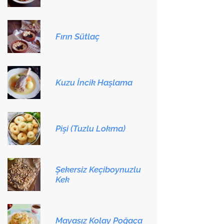
Fırın Sütlaç
Kuzu İncik Haşlama
Pişi (Tuzlu Lokma)
Şekersiz Keçiboynuzlu
Kek
Mayasız Kolay Poğaça