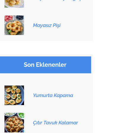
Mayasız Pişi
Son Eklenenler
Yumurta Kapama
Çıtır Tavuk Kalamar