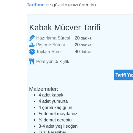
Tarifime
de göz atmanızı öneririm.
Kabak Mücver Tarifi
dakika
Hazırlama Süresi
20
dakika
dakika
Pişirme Süresi
20
dakika
dakika
Toplam Süre
40
dakika
Porsiyon :
5
Kişilik
Tarifi Ya
Malzemeler:
4
adet
kabak
4
adet
yumurta
4
çorba kaşığı
un
½
demet
maydanoz
½
demet
dereotu
3-4
adet
yeşil soğan
Tuz, karabiber