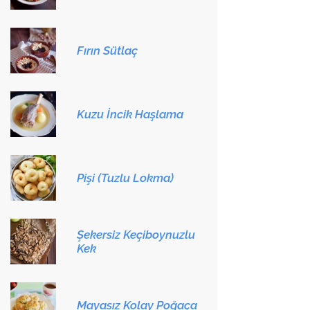
Fırın Sütlaç
Kuzu İncik Haşlama
Pişi (Tuzlu Lokma)
Şekersiz Keçiboynuzlu
Kek
Mayasız Kolay Poğaça