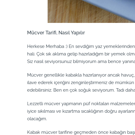
Mücver Tarifi, Nasıl Yapılır
Herkese Merhaba :) En sevdiğim yaz yemeklerinden 
hali. Çok sık aklıma gelip hazırladığım bir yemek 
Siz nasıl seviyorsunuz bilmiyorum ama bence yanına 
Mücver genellikle kabakla hazırlanıyor ancak havuç, 
ilave ederek içeriğini zenginleştirmeniz de mümkün e
edebilirsiniz. Ben en çok soğuk seviyorum. Tadı daha
Lezzetli mücver yapmanın püf noktaları malzemeler
iyice sıkılması ve kızartma sıcaklığının doğru ayarlan
olacağım.
Kabak mücver tarifine geçmeden önce kabağın ba