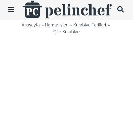
Skip
to
Toggle
content
Navigation
Anasayfa
Hamur İşleri
Kurabiye Tarifleri
Tarifler
Çıtır Kurabiye
Videolar
Hakkımda
İletişim