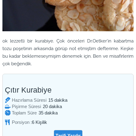
ok lezzetli bir kurabiye. Çok önceleri Dr.Oetker’in kabartma
tozu poşetinin arkasında görüp not etmiştim defterime. Keşke
bu kadar beklemeseymişim denemek için. Ben ve misafirlerim
çok beğendik.
Çıtır Kurabiye
dakika
Hazırlama Süresi
15
dakika
dakika
Pişirme Süresi
20
dakika
dakika
Toplam Süre
35
dakika
Porsiyon :
6
Kişilik
Tarifi Yazdır