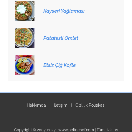
Kayseri Yağlaması
Patatesli Omlet
Etsiz Çiğ Köfte
Hakkımda
|
İletişim
|
Gizlilik Politikası
Copyright © 2007-2027 | www.pelinchef.com | Tüm Hakları