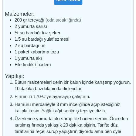
Malzemeler:
200
gr
tereyağı
(oda sıcaklığında)
2
yumurta sarısı
½
su bardağı
toz şeker
1,5
su bardağı
yulaf ezmesi
2
su bardağı
un
1
paket
kabartma tozu
1
yumurta akı
File fındık / badem
Yapılışı:
Bütün malzemeleri derin bir kabın içinde karıştırıp yoğurun.
10 dakika buzdolabında dinlendirin
Fırınınızı 170ºC'ye ayarlayıp çalıştırın.
Hamuru merdaneyle 3 mm inceliğinde açıp istediğiniz
kalıpla kesin. Yağlı kağıt serilmiş tepsiye dizin.
Üzerlerine yumurta akı sürüp file badem serpin. Önceden
ısıtılmış fırında yaklaşık 20 dakika pişirin. Tarifte düz
taraflarına reçel sürüp yapıştırın diyordu ama ben öyle