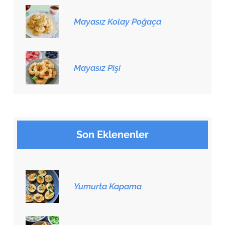
Mayasız Kolay Poğaça
Mayasız Pişi
Son Eklenenler
Yumurta Kapama