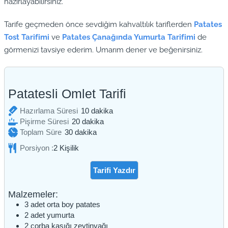
hazırlayabilirsiniz.
Tarife geçmeden önce sevdiğim kahvaltılık tariflerden
Patates
Tost Tarifimi
ve
Patates Çanağında Yumurta Tarifimi
de
görmenizi tavsiye ederim. Umarım dener ve beğenirsiniz.
Patatesli Omlet Tarifi
dakika
Hazırlama Süresi
10
dakika
dakika
Pişirme Süresi
20
dakika
dakika
Toplam Süre
30
dakika
Porsiyon :
2
Kişilik
Tarifi Yazdır
Malzemeler:
3
adet
orta boy patates
2
adet
yumurta
2
çorba kaşığı
zeytinyağı