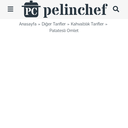
Skip
to
Toggle
content
Navigation
Anasayfa
Diğer Tarifler
Kahvaltılık Tarifler
Tarifler
Patatesli Omlet
Videolar
Hakkımda
İletişim