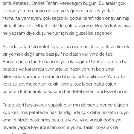
tarifi, Patatesli Omlet Tarifini vereceğim bugün. Bu aralar çok
sık yapıyorum çünkü oğlum ve yiğenim çok seviyorlar.
Yumurta yemeyen, çok seçici iki çocuk tarafından onaylanmış
bir tarif kısacası. Elbette biz de çok seviyoruz. Bugün kahvaltıya
ne yapsam diye düşünenler için de güzel bir seçenek .
Aslında patatesli omlet öyle uzun uzun anlatılıp tarifi verilecek
bir yemek değil ama bazı püf noktaları var yine de tabi.
Bunlardan da tarifte bahsediyor olacağım. Patatesli omleti bol
patates ve kararında yumurta ile hazırlıyorum ben ama
dilerseniz yumurta miktarını daha da arttırabilirsiniz. Yumurta
kokusu sevmeyenler, kekik, kırmızı toz biber hatta cajun
baharatı kullanarak kokusunu hafifletebilirler, tabi lezzetini de.
Patatesleri haşlayarak yapsak olur mu derseniz bence çiğden
küp kesilmiş patatesle hazırlandığında çok daha lezzetli oluyor
ama elinizde haşlanmış patates varsa yine küçük doğrayıp,
tavada yağda kavurduktan sonra yumurtasını koyarak da