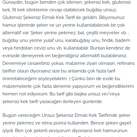
Günaydın, bugün benden çok istenen, şekersiz kek, glutensiz
kek, fit kek isteklerine cevap olabilecek buğday unsuz,
Glutensiz Şekersiz Elmalı Kek Tarifi ile geldim. Biliyorsunuz
hamur işlerinde şeker ve un yerine kullanılabilecek bir çok
alternatif var. Şeker yerine pekmez, bal, çeşitli meyveler vb. ;
buğday unu yerine yulaf unu, karabuğday unu, fındık, badem
veya hindistan cevizi unu vb. kullanılabilir. Bunları kendiniz de
evinizde deneyerek en beğendiğiniz alternatifi bulabilirsiniz.
Denemeye cesaretiniz yoksa, malzeme ziyan olmasın, referans
tarifler olsun diyorsanız size bu anlamda çok fazla tarif
önerebileceğimi söyleyebilirim :) Çünkü ben de evde bu
malzemelerle çok fazla deneme yapıyorum ve beğendiklerimi
hemen not ediyorum. Bu tarif gibi başka unsuz ve/veya
şekersiz kek tarifi yazacağım ilerleyen günlerde.
Bugün vereceğim Unsuz Şekersiz Elmalı Kek Tarifimde şeker
yerine pekmez ve elma püresi kullandım. Bence şekeri gayet
iyiydi. Ben çok şekerli seviyorum diyorsanız kek hamurunun