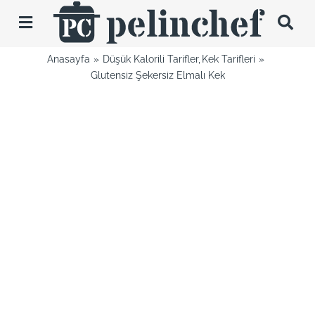
Skip
to
Toggle
content
Navigation
Anasayfa
Düşük Kalorili Tarifler
Kek Tarifleri
Tarifler
Glutensiz Şekersiz Elmalı Kek
Videolar
Hakkımda
İletişim