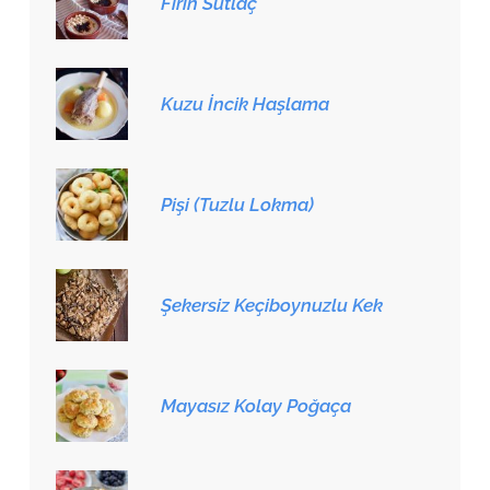
Fırın Sütlaç
Kuzu İncik Haşlama
Pişi (Tuzlu Lokma)
Şekersiz Keçiboynuzlu Kek
Mayasız Kolay Poğaça