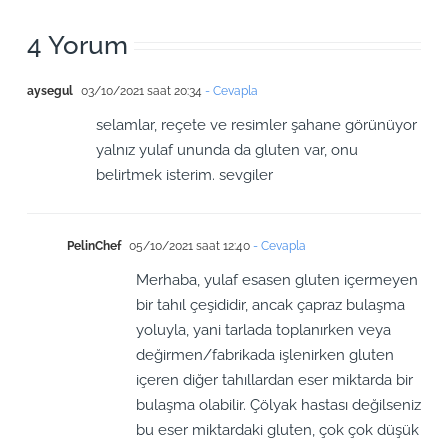
4 Yorum
aysegul
03/10/2021 saat 20:34
- Cevapla
selamlar, reçete ve resimler şahane görünüyor
yalnız yulaf ununda da gluten var, onu
belirtmek isterim. sevgiler
PelinChef
05/10/2021 saat 12:40
- Cevapla
Merhaba, yulaf esasen gluten içermeyen
bir tahıl çeşididir, ancak çapraz bulaşma
yoluyla, yani tarlada toplanırken veya
değirmen/fabrikada işlenirken gluten
içeren diğer tahıllardan eser miktarda bir
bulaşma olabilir. Çölyak hastası değilseniz
bu eser miktardaki gluten, çok çok düşük