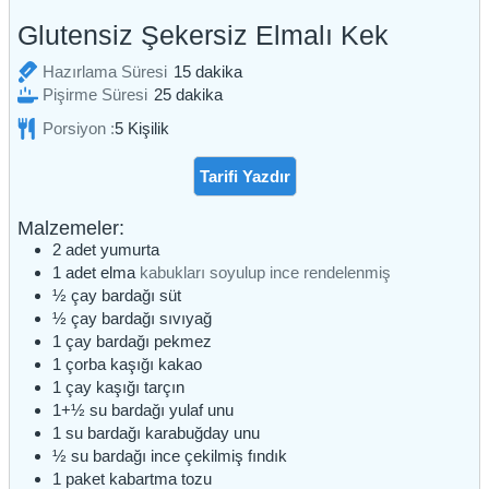
Glutensiz Şekersiz Elmalı Kek
dakika
Hazırlama Süresi
15
dakika
dakika
Pişirme Süresi
25
dakika
Porsiyon :
5
Kişilik
Tarifi Yazdır
Malzemeler:
2
adet
yumurta
1
adet
elma
kabukları soyulup ince rendelenmiş
½
çay bardağı
süt
½
çay bardağı
sıvıyağ
1
çay bardağı
pekmez
1
çorba kaşığı
kakao
1
çay kaşığı
tarçın
1+½
su bardağı
yulaf unu
1
su bardağı
karabuğday unu
½
su bardağı
ince çekilmiş fındık
1
paket
kabartma tozu