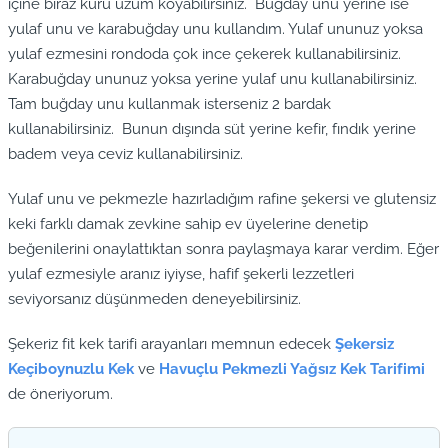
içine biraz kuru üzüm koyabilirsiniz. Buğday unu yerine ise
yulaf unu ve karabuğday unu kullandım. Yulaf ununuz yoksa
yulaf ezmesini rondoda çok ince çekerek kullanabilirsiniz.
Karabuğday ununuz yoksa yerine yulaf unu kullanabilirsiniz.
Tam buğday unu kullanmak isterseniz 2 bardak
kullanabilirsiniz. Bunun dışında süt yerine kefir, fındık yerine
badem veya ceviz kullanabilirsiniz.
Yulaf unu ve pekmezle hazırladığım rafine şekersi ve glutensiz
keki farklı damak zevkine sahip ev üyelerine denetip
beğenilerini onaylattıktan sonra paylaşmaya karar verdim. Eğer
yulaf ezmesiyle aranız iyiyse, hafif şekerli lezzetleri
seviyorsanız düşünmeden deneyebilirsiniz.
Şekeriz fit kek tarifi arayanları memnun edecek
Şekersiz
Keçiboynuzlu Kek
ve
Havuçlu Pekmezli Yağsız Kek Tarifimi
de öneriyorum.