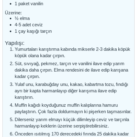
1
paket
vanilin
Üzerine:
½
elma
4-5
adet
ceviz
1
çay kaşığı
tarçın
Yapılışı:
Yumurtaları karıştırma kabında mikserle 2-3 dakika köpük
köpük olana kadar çırpın.
Süt, sıvıyağ, pekmez, tarçın ve vanilini ilave edip yarım
dakika daha çırpın. Elma rendesini de ilave edip karışana
kadar çırpın.
Yulaf unu, karabuğday unu, kakao, kabartma tozu, fındığı
ayrı bir kapta harmanlayıp diğer karışıma ilave edip
karıştırın.
Muffin kağıdı koyduğunuz muffin kalıplarına hamuru
paylaştırın. Çok fazla doldurmayın ki pişerken taşmasınlar.
Dilerseniz yarım elmayı küçük dilimleyip ceviz ve tarçınla
harmanlayıp keklerin üzerine serpiştirebilirsiniz.
Önceden ısıtılmış 170 derecedeki fırında 25 dakika kadar