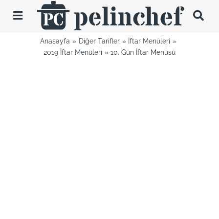
Skip
to
Toggle
content
Navigation
Anasayfa
Diğer Tarifler
İftar Menüleri
Tarifler
2019 İftar Menüleri
10. Gün İftar Menüsü
Videolar
Hakkımda
İletişim