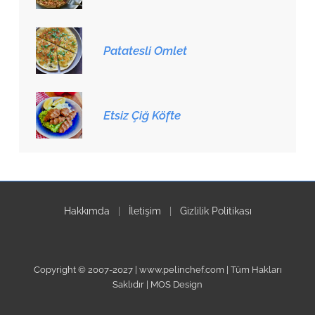
Patatesli Omlet
Etsiz Çiğ Köfte
Hakkımda
|
İletişim
|
Gizlilik Politikası
Copyright © 2007-2027 | www.pelinchef.com | Tüm Hakları
Saklıdır | MOS Design