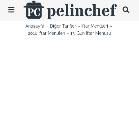
Skip
to
Toggle
content
Navigation
Anasayfa
Diğer Tarifler
İftar Menüleri
Tarifler
2018 İftar Menüleri
13. Gün İftar Menüsü
Videolar
Hakkımda
İletişim