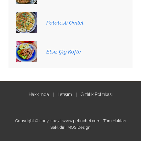
Patatesli Omlet
Etsiz Çiğ Köfte
Hakkımda
|
İletişim
|
Gizlilik Politikası
Copyright © 2007-2027 | www.pelinchef.com | Tüm Hakları
Saklıdır | MOS Design