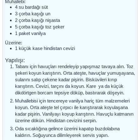
Muhallebi:
4
su bardağı
süt
3
çorba kaşığı
un
2
çorba kaşığı
nişasta
5
çorba kaşığı
toz şeker
1
paket
vanilya
Üzerine:
1
küçük kase
hindistan cevizi
Yapılışı:
Tabanı için havuçları rendeleyip yapışmaz tavaya alın. Toz
şekeri koyun karıştırın. Orta ateşte, havuçlar yumuşayana,
sularını salıp çekene kadar pişirin. Bisküvileri kırıp
karıştırın. Cevizi, tarçını da koyun. Kare ya da küçük
dikdörtgen borcam tepsiye döküp, bastırarak döşeyin.
Muhallebisi için tencereye vanilya hariç tüm malzemeleri
koyun. Orta ateşte tel çırpıcı ile karıştırarak koyulaşana
kadar pişirin. Vanilyayı koyup karıştırın. Havuçlu katmanın
üzerine dökün. Hindistan cevizini serpin.
Oda sıcaklığına gelince üzerini kapatıp buzdolabına
kaldırın. Soğuyunca dilimleyerek servis yapın.