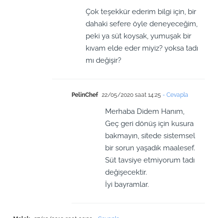
Çok teşekkür ederim bilgi için, bir
dahaki sefere öyle deneyeceğim,
peki ya süt koysak, yumuşak bir
kıvam elde eder miyiz? yoksa tadı
mı değişir?
PelinChef
22/05/2020 saat 14:25
- Cevapla
Merhaba Didem Hanım,
Geç geri dönüş için kusura
bakmayın, sitede sistemsel
bir sorun yaşadık maalesef.
Süt tavsiye etmiyorum tadı
değişecektir.
İyi bayramlar.