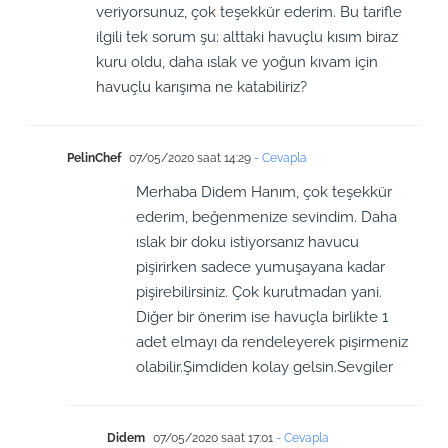
veriyorsunuz, çok teşekkür ederim. Bu tarifle
ilgili tek sorum şu: alttaki havuçlu kısım biraz
kuru oldu, daha ıslak ve yoğun kıvam için
havuçlu karışıma ne katabiliriz?
PelinChef
07/05/2020 saat 14:29
- Cevapla
Merhaba Didem Hanım, çok teşekkür
ederim, beğenmenize sevindim. Daha
ıslak bir doku istiyorsanız havucu
pişirirken sadece yumuşayana kadar
pişirebilirsiniz. Çok kurutmadan yani.
Diğer bir önerim ise havuçla birlikte 1
adet elmayı da rendeleyerek pişirmeniz
olabilir.Şimdiden kolay gelsin.Sevgiler
Didem
07/05/2020 saat 17:01
- Cevapla