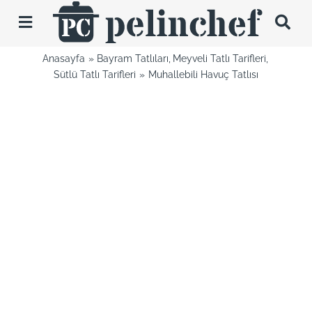
Skip
to
Toggle
content
Navigation
Anasayfa
Bayram Tatlıları
Meyveli Tatlı Tarifleri
Tarifler
Sütlü Tatlı Tarifleri
Muhallebili Havuç Tatlısı
Videolar
Hakkımda
İletişim