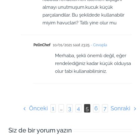
almayı unutmuşum.kucuk küçük
parçalandilar. Bu şekildede kullanabilir
miyim havuclari? Tatlı yine olur mu
PelinChef
10/01/2021 saat 23:25
- Cevapla
Merhaba, şekli önemli değil, eğer
rendelediğiniz kadar küçük olduysa
olur tabi kullanabilirsiniz.
Önceki
Sonraki
1
…
3
4
5
6
7
Siz de bir yorum yazın