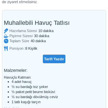
de ziyaret etmelisiniz.
Muhallebili Havuç Tatlısı
dakika
Hazırlama Süresi
10
dakika
dakika
Pişirme Süresi
30
dakika
dakika
Toplam Süre
40
dakika
Porsiyon :
8
Kişilik
Tarifi Yazdır
Malzemeler:
Havuçlu Katman:
4
adet
havuç
½
su bardağı
toz şeker
½
paket
petit beurre bisküvi
½
su bardağı
dövülmüş ceviz
1
tatlı kaşığı
tarçın