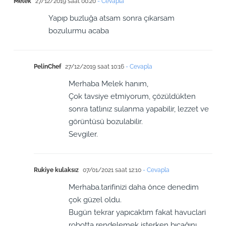
Melek
27/12/2019 saat 00:20
- Cevapla
Yapıp buzluğa atsam sonra çıkarsam
bozulurmu acaba
PelinChef
27/12/2019 saat 10:16
- Cevapla
Merhaba Melek hanım,
Çok tavsiye etmiyorum, çözüldükten
sonra tatlınız sulanma yapabilir, lezzet ve
görüntüsü bozulabilir.
Sevgiler.
Rukiye kulaksız
07/01/2021 saat 12:10
- Cevapla
Merhaba.tarifinizi daha önce denedim
çok güzel oldu.
Bugün tekrar yapıcaktım fakat havuclari
robotta rendelemek isterken bıçağını