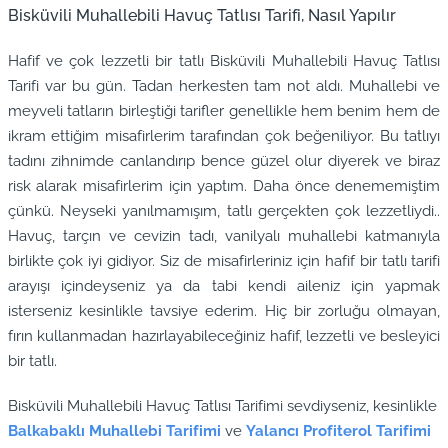
Bisküvili Muhallebili Havuç Tatlısı Tarifi, Nasıl Yapılır
Hafif ve çok lezzetli bir tatlı Bisküvili Muhallebili Havuç Tatlısı
Tarifi var bu gün. Tadan herkesten tam not aldı. Muhallebi ve
meyveli tatların birleştiği tarifler genellikle hem benim hem de
ikram ettiğim misafirlerim tarafından çok beğeniliyor. Bu tatlıyı
tadını zihnimde canlandırıp bence güzel olur diyerek ve biraz
risk alarak misafirlerim için yaptım. Daha önce denememiştim
çünkü. Neyseki yanılmamışım, tatlı gerçekten çok lezzetliydi..
Havuç, tarçın ve cevizin tadı, vanilyalı muhallebi katmanıyla
birlikte çok iyi gidiyor. Siz de misafirleriniz için hafif bir tatlı tarifi
arayışı içindeyseniz ya da tabi kendi aileniz için yapmak
isterseniz kesinlikle tavsiye ederim. Hiç bir zorluğu olmayan,
fırın kullanmadan hazırlayabileceğiniz hafif, lezzetli ve besleyici
bir tatlı.
Bisküvili Muhallebili Havuç Tatlısı Tarifimi sevdiyseniz, kesinlikle
Balkabaklı Muhallebi Tarifimi
ve
Yalancı Profiterol Tarifimi