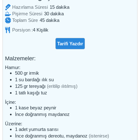
dakika
Hazırlama Süresi
15
dakika
dakika
Pişirme Süresi
30
dakika
dakika
Toplam Süre
45
dakika
Porsiyon :
4
Kişilik
Tarifi Yazdır
Malzemeler:
Hamur:
500
gr
irmik
1
su bardağı
ılık su
125
gr
tereyağı
(eritilip ılıtılmış)
1
tatlı kaşığı
tuz
İçine:
1
kase
beyaz peynir
İnce doğranmış maydanoz
Üzerine:
1
adet
yumurta sarısı
İnce doğranmış dereotu, maydanoz
(istenirse)