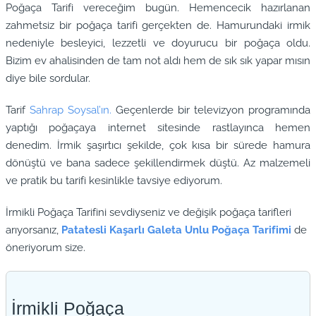
Poğaça Tarifi vereceğim bugün. Hemencecik hazırlanan
zahmetsiz bir poğaça tarifi gerçekten de. Hamurundaki irmik
nedeniyle besleyici, lezzetli ve doyurucu bir poğaça oldu.
Bizim ev ahalisinden de tam not aldı hem de sık sık yapar mısın
diye bile sordular.
Tarif
Sahrap Soysal’ın.
Geçenlerde bir televizyon programında
yaptığı poğaçaya internet sitesinde rastlayınca hemen
denedim. İrmik şaşırtıcı şekilde, çok kısa bir sürede hamura
dönüştü ve bana sadece şekillendirmek düştü. Az malzemeli
ve pratik bu tarifi kesinlikle tavsiye ediyorum.
İrmikli Poğaça Tarifini sevdiyseniz ve değişik poğaça tarifleri
arıyorsanız,
Patatesli Kaşarlı Galeta Unlu Poğaça Tarifimi
de
öneriyorum size.
İrmikli Poğaça