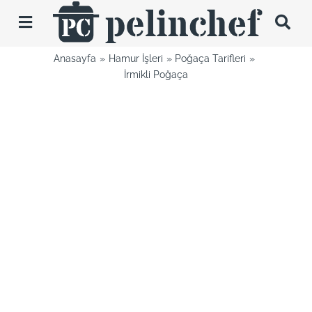
Skip
to
Toggle
content
Navigation
Anasayfa
Hamur İşleri
Poğaça Tarifleri
Tarifler
İrmikli Poğaça
Videolar
Hakkımda
İletişim