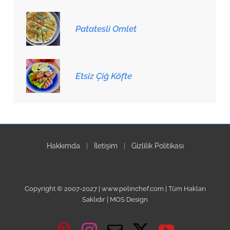
Patatesli Omlet
Etsiz Çiğ Köfte
Hakkımda
|
İletişim
|
Gizlilik Politikası
Copyright © 2007-2027 | www.pelinchef.com | Tüm Hakları
Saklıdır | MOS Design