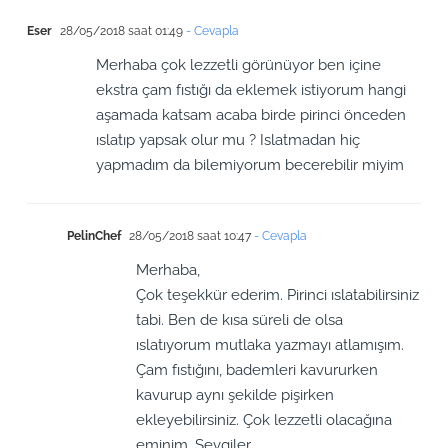
Eser
28/05/2018 saat 01:49
- Cevapla
Merhaba çok lezzetli görünüyor ben içine
ekstra çam fıstığı da eklemek istiyorum hangi
aşamada katsam acaba birde pirinci önceden
ıslatıp yapsak olur mu ? Islatmadan hiç
yapmadım da bilemiyorum becerebilir miyim
PelinChef
28/05/2018 saat 10:47
- Cevapla
Merhaba,
Çok teşekkür ederim. Pirinci ıslatabilirsiniz
tabi. Ben de kısa süreli de olsa
ıslatıyorum mutlaka yazmayı atlamışım.
Çam fıstığını, bademleri kavururken
kavurup aynı şekilde pişirken
ekleyebilirsiniz. Çok lezzetli olacağına
eminim. Sevgiler