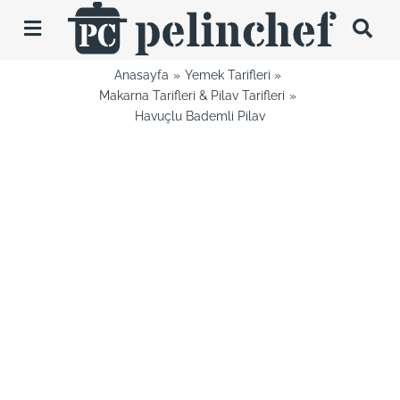
Skip
to
Toggle
content
Navigation
Anasayfa
Yemek Tarifleri
Tarifler
Makarna Tarifleri & Pilav Tarifleri
Havuçlu Bademli Pilav
Videolar
Hakkımda
İletişim