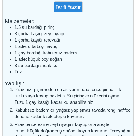
Tarifi Yazdır
Malzemeler:
1,5
su bardağı
pirinç
3
çorba kaşığı
zeytinyağı
1
çorba kaşığı
tereyağı
1
adet
orta boy havuç
1
çay bardağı
kabuksuz badem
1
adet
küçük boy soğan
3
su bardağı
sıcak su
Tuz
Yapılışı:
Pilavınızı pişirmeden en az yarım saat önce,pirinci ılık
tuzlu suya koyup bekletin. Su pirinçlerin üzerini aşmalı.
Tuzu 1 çay kaşığı kadar kullanabilirsiniz.
Kabuksuz bademleri yağsız yapışmaz tavada rengi hafifce
donene kadar kısık ateşte kavurun.
Pilav tenceresine zeytinyağını koyup orta ateşte
ısıtın. Küçük doğranmış soğanı koyup kavurun. Tereyağını