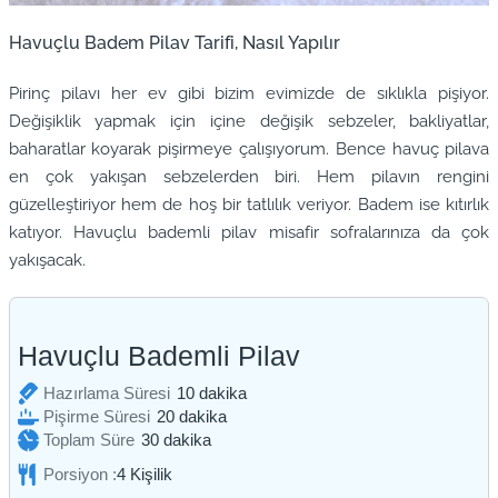
Havuçlu Badem Pilav Tarifi, Nasıl Yapılır
Pirinç pilavı her ev gibi bizim evimizde de sıklıkla pişiyor.
Değişiklik yapmak için içine değişik sebzeler, bakliyatlar,
baharatlar koyarak pişirmeye çalışıyorum. Bence havuç pilava
en çok yakışan sebzelerden biri. Hem pilavın rengini
güzelleştiriyor hem de hoş bir tatlılık veriyor. Badem ise kıtırlık
katıyor. Havuçlu bademli pilav misafir sofralarınıza da çok
yakışacak.
Havuçlu Bademli Pilav
dakika
Hazırlama Süresi
10
dakika
dakika
Pişirme Süresi
20
dakika
dakika
Toplam Süre
30
dakika
Porsiyon :
4
Kişilik