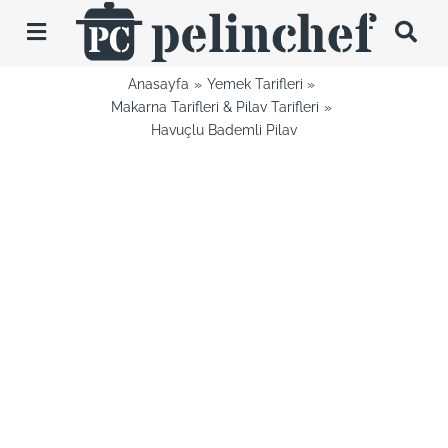
Skip
to
Toggle
content
Navigation
Anasayfa
Yemek Tarifleri
Tarifler
Makarna Tarifleri & Pilav Tarifleri
Havuçlu Bademli Pilav
Videolar
Hakkımda
İletişim