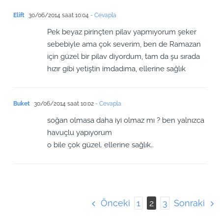
Elift
30/06/2014 saat 10:04
- Cevapla
Pek beyaz pirinçten pilav yapmıyorum şeker
sebebiyle ama çok severim, ben de Ramazan
için güzel bir pilav diyordum, tam da şu sırada
hızır gibi yetiştin imdadıma, ellerine sağlık
Buket
30/06/2014 saat 10:02
- Cevapla
soğan olmasa daha iyi olmaz mı ? ben yalnızca
havuçlu yapıyorum
o bile çok güzel. ellerine sağlık..
Önceki
Sonraki
1
2
3