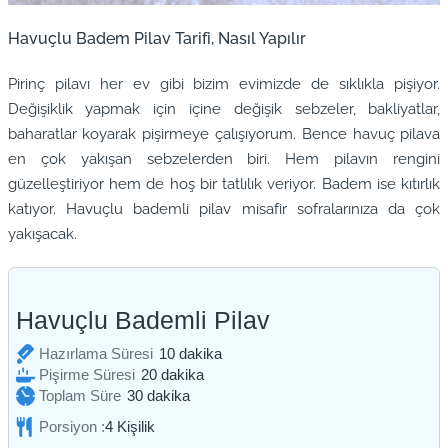
Havuçlu Badem Pilav Tarifi, Nasıl Yapılır
Pirinç pilavı her ev gibi bizim evimizde de sıklıkla pişiyor.
Değişiklik yapmak için içine değişik sebzeler, bakliyatlar,
baharatlar koyarak pişirmeye çalışıyorum. Bence havuç pilava
en çok yakışan sebzelerden biri. Hem pilavın rengini
güzelleştiriyor hem de hoş bir tatlılık veriyor. Badem ise kıtırlık
katıyor. Havuçlu bademli pilav misafir sofralarınıza da çok
yakışacak.
Havuçlu Bademli Pilav
dakika
Hazırlama Süresi
10
dakika
dakika
Pişirme Süresi
20
dakika
dakika
Toplam Süre
30
dakika
Porsiyon :
4
Kişilik