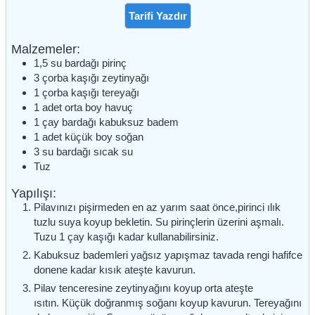
Tarifi Yazdır
Malzemeler:
1,5
su bardağı
pirinç
3
çorba kaşığı
zeytinyağı
1
çorba kaşığı
tereyağı
1
adet
orta boy havuç
1
çay bardağı
kabuksuz badem
1
adet
küçük boy soğan
3
su bardağı
sıcak su
Tuz
Yapılışı:
Pilavınızı pişirmeden en az yarım saat önce,pirinci ılık
tuzlu suya koyup bekletin. Su pirinçlerin üzerini aşmalı.
Tuzu 1 çay kaşığı kadar kullanabilirsiniz.
Kabuksuz bademleri yağsız yapışmaz tavada rengi hafifce
donene kadar kısık ateşte kavurun.
Pilav tenceresine zeytinyağını koyup orta ateşte
ısıtın. Küçük doğranmış soğanı koyup kavurun. Tereyağını