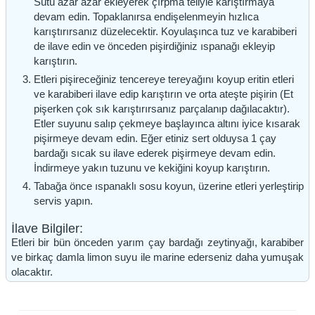
Sütü azar azar ekleyerek çırpma teliyle karıştırmaya
devam edin. Topaklanırsa endişelenmeyin hızlıca
karıştırırsanız düzelecektir. Koyulaşınca tuz ve karabiberi
de ilave edin ve önceden pişirdiğiniz ıspanağı ekleyip
karıştırın.
Etleri pişireceğiniz tencereye tereyağını koyup eritin etleri
ve karabiberi ilave edip karıştırın ve orta ateşte pişirin (Et
pişerken çok sık karıştırırsanız parçalanıp dağılacaktır).
Etler suyunu salıp çekmeye başlayınca altını iyice kısarak
pişirmeye devam edin. Eğer etiniz sert olduysa 1 çay
bardağı sıcak su ilave ederek pişirmeye devam edin.
İndirmeye yakın tuzunu ve kekiğini koyup karıştırın.
Tabağa önce ıspanaklı sosu koyun, üzerine etleri yerleştirip
servis yapın.
İlave Bilgiler:
Etleri bir bün önceden yarım çay bardağı zeytinyağı, karabiber
ve birkaç damla limon suyu ile marine ederseniz daha yumuşak
olacaktır.