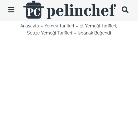
Skip
to
Toggle
content
Navigation
Anasayfa
Yemek Tarifleri
Et Yemeği Tarifleri
Tarifler
Sebze Yemeği Tarifleri
Ispanak Beğendi
Videolar
Hakkımda
İletişim