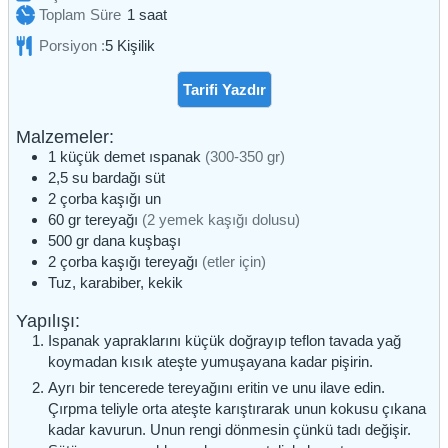
saat
Toplam Süre
1
saat
Porsiyon :
5
Kişilik
Tarifi Yazdır
Malzemeler:
1
küçük demet
ıspanak
(300-350 gr)
2,5
su bardağı
süt
2
çorba kaşığı
un
60
gr
tereyağı
(2 yemek kaşığı dolusu)
500
gr
dana kuşbaşı
2
çorba kaşığı
tereyağı
(etler için)
Tuz, karabiber, kekik
Yapılışı:
Ispanak yapraklarını küçük doğrayıp teflon tavada yağ
koymadan kısık ateşte yumuşayana kadar pişirin.
Ayrı bir tencerede tereyağını eritin ve unu ilave edin.
Çırpma teliyle orta ateşte karıştırarak unun kokusu çıkana
kadar kavurun. Unun rengi dönmesin çünkü tadı değişir.