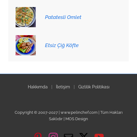
Patatesli Omlet
Etsiz Çiğ Köfte
Hakkımda
|
İletişim
|
Gizlilik Politikası
Copyright © 2007-2027 | www.pelinchef.com | Tüm Hakları
Saklıdır | MOS Design