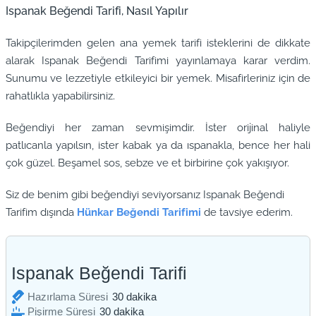
Ispanak Beğendi Tarifi, Nasıl Yapılır
Takipçilerimden gelen ana yemek tarifi isteklerini de dikkate
alarak Ispanak Beğendi Tarifimi yayınlamaya karar verdim.
Sunumu ve lezzetiyle etkileyici bir yemek. Misafirleriniz için de
rahatlıkla yapabilirsiniz.
Beğendiyi her zaman sevmişimdir. İster orijinal haliyle
patlıcanla yapılsın, ister kabak ya da ıspanakla, bence her hali
çok güzel. Beşamel sos, sebze ve et birbirine çok yakışıyor.
Siz de benim gibi beğendiyi seviyorsanız Ispanak Beğendi
Tarifim dışında
Hünkar Beğendi Tarifimi
de tavsiye ederim.
Ispanak Beğendi Tarifi
dakika
Hazırlama Süresi
30
dakika
dakika
Pişirme Süresi
30
dakika