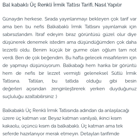
Bal kabaklı Üç Renkli İrmik Tatlısı Tarifi, Nasıl Yapılır
Günaydın herkese. Sırada yayınlanmayı bekleyen çok tarif var
ama ben bu nefis Balkabaklı İrmik Tatlısını yayınlamak için
sabırsızlandım. İtiraf edeyim biraz görüntüsü güzel olur diye
düşünerek denemek istedim ama düşündüğümden çok daha
lezzetli oldu. Benim küçük bir gurme olan oğlum tam not
verdi. Ben de çok beğendim. Bu hafta gelecek misafirlerim için
de yapmayı düşünüyorum. Balkabağı hem harika bir görüntü
hem de nefis bir lezzet vermişti geleneksel Sütlü İrmik
Tatlısına. Tatlıları, bu tatlıda olduğu gibi besin
değerleri açısından zenginleştirerek yerken duyduğunuz
suçluluğu azaltabilirsiniz :)
Balkabaklı Üç Renkli İrmik Tatlısında adından da anlaşılacağı
üzere üç katman var. Beyaz katman vanilyalı, ikinci kısım
kakaolu, üçüncü kısım da balkabaklı. Üç katman ama tek
seferde hazırlanıyor merak etmeyin. Detayları tarifimde