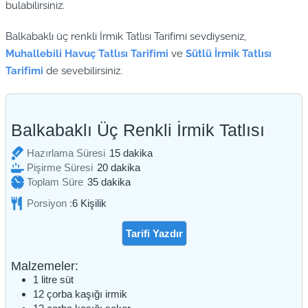
bulabilirsiniz.
Balkabaklı üç renkli İrmik Tatlısı Tarifimi sevdiyseniz,
Muhallebili Havuç Tatlısı Tarifimi
ve
Sütlü İrmik Tatlısı
Tarifimi
de sevebilirsiniz.
Balkabaklı Üç Renkli İrmik Tatlısı
dakika
Hazırlama Süresi
15
dakika
dakika
Pişirme Süresi
20
dakika
dakika
Toplam Süre
35
dakika
Porsiyon :
6
Kişilik
Tarifi Yazdır
Malzemeler:
1
litre
süt
12
çorba kaşığı
irmik