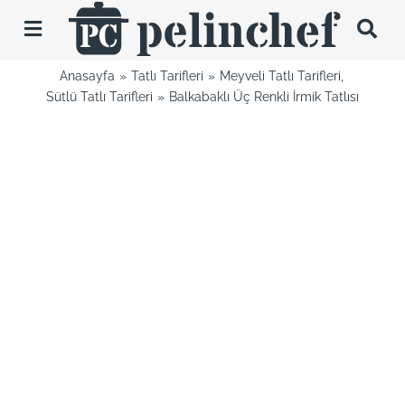
Skip
to
Toggle
content
Navigation
Anasayfa
Tatlı Tarifleri
Meyveli Tatlı Tarifleri
Tarifler
Sütlü Tatlı Tarifleri
Balkabaklı Üç Renkli İrmik Tatlısı
Videolar
Hakkımda
İletişim