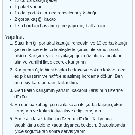
12
çorba kaşığı
şeker
1
paket
vanilin
1
adet
portakalın ince rendelenmiş kabuğu
2
çorba kaşığı
kakao
1
su bardağı
haşlanıp püre yapılmış balkabağı
Yapılışı:
Sütü, irmiği, portakal kabuğu rendesini ve 10 çorba kaşığı
şekeri tencerede, orta ateşte tel çırpıcı ile karıştırarak
pişirin. Karışım iyice koyulaşıp göz göz olunca ocaktan
alın ve vanilini ilave ederek karıştırın.
Karışımın üçte birini başka bir kaseye döküp kakao ilave
edip karıştırın ve hafifçe ıslatılmış borcama dökün. Ben
orta boy kare borcam kullandım.
Geri kalan karışımın yarısını kakaolu karışımın üzerine
dökün.
En son balkabağı püresi ile kalan iki çorba kaşığı şekeri
karıştırın ve kalan tatlıya ilave edip karıştırın.
Son kat olarak tatlınızın üzerine dökün. Tatlıyı oda
sıcaklığına gelene kadar dışarıda bekletin. Buzdolabında
iyice soğuttuktan sonra servis yapın.