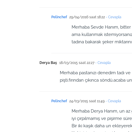
Pelinchef
29/04/2016 saat 18:22
- Cevapla
Merhaba Sevde Hanım, bitter çi
ama kullanmak istemiyorsanız ka
tadına bakarak şeker miktarını 
Derya Baş
18/03/2015 saat 22:27
- Cevapla
Merhaba pastanızı denedim tadı ve 
pişti.fırından çıkınca söndü.acaba u
Pelinchef
24/03/2015 saat 11:49
- Cevapla
Merhaba Derya Hanım, un az g
iyi çırpılmamış ve pişirme süre
Bir iki kaşık daha un ekleyere