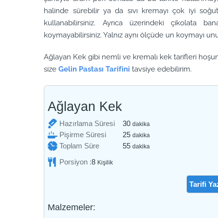
halinde sürebilir ya da sıvı kremayı çok iyi soğ
kullanabilirsiniz. Ayrıca üzerindeki çikolata 
koymayabilirsiniz. Yalnız aynı ölçüde un koymayı un
Ağlayan Kek gibi nemli ve kremalı kek tarifleri hoşu
size
Gelin Pastası Tarifini
tavsiye edebilirim.
Ağlayan Kek
dakika
Hazırlama Süresi
30
dakika
dakika
Pişirme Süresi
25
dakika
dakika
Toplam Süre
55
dakika
Porsiyon :
8
Kişilik
Tarifi Ya
Malzemeler: