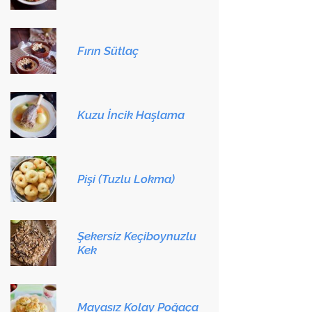
Fırın Sütlaç
Kuzu İncik Haşlama
Pişi (Tuzlu Lokma)
Şekersiz Keçiboynuzlu
Kek
Mayasız Kolay Poğaça