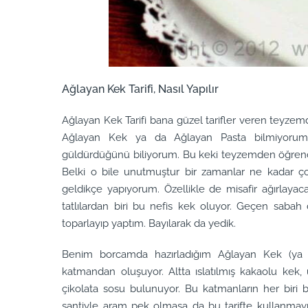
Ağlayan Kek Tarifi, Nasıl Yapılır
Ağlayan Kek Tarifi bana güzel tarifler veren teyzemd
Ağlayan Kek ya da Ağlayan Pasta bilmiyorum
güldürdüğünü biliyorum. Bu keki teyzemden öğrendik
Belki o bile unutmuştur bir zamanlar ne kadar ço
geldikçe yapıyorum. Özellikle de misafir ağırlayac
tatlılardan biri bu nefis kek oluyor. Geçen sab
toparlayıp yaptım. Bayılarak da yedik.
Benim borcamda hazırladığım Ağlayan Kek (ya 
katmandan oluşuyor. Altta ıslatılmış kakaolu kek,
çikolata sosu bulunuyor. Bu katmanların her biri b
şantiyle aram pek olmasa da bu tarifte kullanmayı