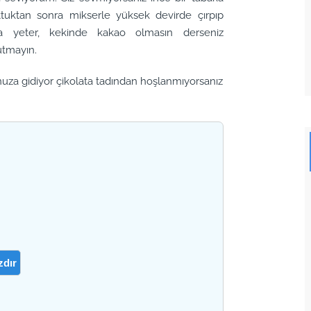
uttuktan sonra mikserle yüksek devirde çırpıp
bana yeter, kekinde kakao olmasın derseniz
utmayın.
nuza gidiyor çikolata tadından hoşlanmıyorsanız
zdır