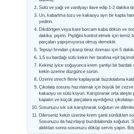
Sütü ve yağı ve vanilyayı ilave edip 1-2 dakika d
Un, kabartma tozu ve kakaoyu ayrı bir kapta har
yedirin.
Dikdörtgen veya kare borcam kaba dökün ve önced
dakika pişirin. Piştiğini kontrol etmek için temiz
parçaları yapışmıyorsa olmuş demektir.
Tepsiyi fırından çıkarıp biraz ılınması için 5 dakik
1,5 su bardağı sütü kekin her tarafına eşit biçim
Kekiniz iyice soğuyunca krem şantiyi bir bardak s
kekin üzerine düzgünce sürün.
Üzerini strech filmle kaplayarak buzdolabına kald
Çikolata sosunu hazırlamak için büyük bir cezve 
kakaoyu ve sütü koyun. Karıştırarak orta ateşte p
kapatın ve küçük parçalara ayırdığınız çikolatayı i
Sosunuzu sık sık karıştırarak soğutun ve dilimled
Dilerseniz kekin üzerine krem şanti sürdükten son
Sosunuzu da hazırlayıp buzdolabında soğutun. S
aldıktan sonra sosunuzu döküp servis yapın. Böy