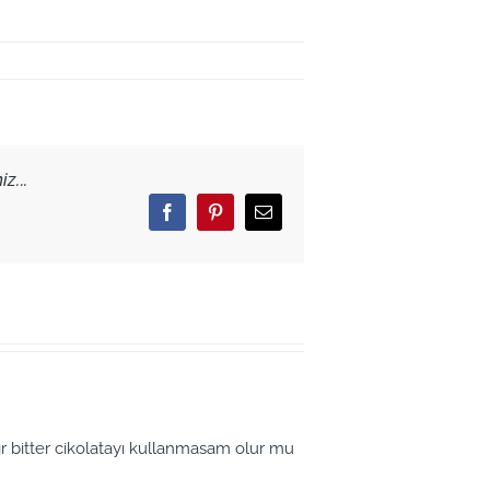
z...
Facebook
Pinterest
Email
r bitter cikolatayı kullanmasam olur mu