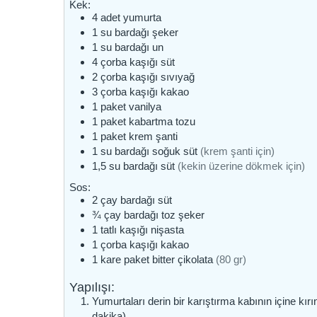
Kek:
4
adet
yumurta
1
su bardağı
şeker
1
su bardağı
un
4
çorba kaşığı
süt
2
çorba kaşığı
sıvıyağ
3
çorba kaşığı
kakao
1
paket
vanilya
1
paket
kabartma tozu
1
paket
krem şanti
1
su bardağı
soğuk süt
(krem şanti için)
1,5
su bardağı
süt
(kekin üzerine dökmek için)
Sos:
2
çay bardağı
süt
¾
çay bardağı
toz şeker
1
tatlı kaşığı
nişasta
1
çorba kaşığı
kakao
1
kare paket
bitter çikolata
(80 gr)
Yapılışı:
Yumurtaları derin bir karıştırma kabının içine kırın
dakika).