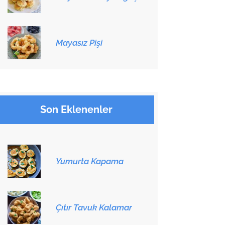
Mayasız Pişi
Son Eklenenler
Yumurta Kapama
Çıtır Tavuk Kalamar