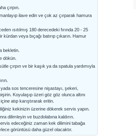
aha çırpın.
manlayıp ilave edin ve çok az çırparak hamura
en ısıtılmış 180 derecedeki fırında 20 - 25
 bir kürdan veya bıçağı batırıp çıkarın. Hamur
a bekletin.
de dökün.
ütle çırpın ve bir kaşık ya da spatula yardımıyla
ırın.
yada sos tenceresine nişastayı, şekeri,
işirin. Koyulaşıp üzeri göz göz olunca altını
çine atıp karıştırarak eritin.
iğiniz kekinizin üzerine dökerek servis yapın.
ra dilimleyin ve buzdolabına kaldırın.
ervis edeceğiniz zaman kek dilimini tabağa
lece görüntüsü daha güzel olacaktır.