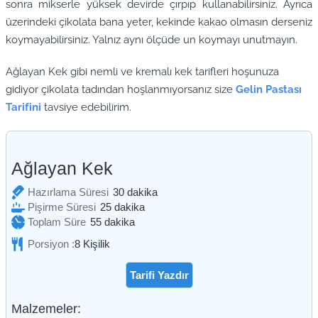
sonra mikserle yüksek devirde çırpıp kullanabilirsiniz. Ayrıca
üzerindeki çikolata bana yeter, kekinde kakao olmasın derseniz
koymayabilirsiniz. Yalnız aynı ölçüde un koymayı unutmayın.
Ağlayan Kek gibi nemli ve kremalı kek tarifleri hoşunuza
gidiyor çikolata tadından hoşlanmıyorsanız size
Gelin Pastası
Tarifini
tavsiye edebilirim.
Ağlayan Kek
dakika
Hazırlama Süresi
30
dakika
dakika
Pişirme Süresi
25
dakika
dakika
Toplam Süre
55
dakika
Porsiyon :
8
Kişilik
Tarifi Yazdır
Malzemeler: