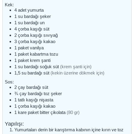
Kek:
4
adet
yumurta
1
su bardağı
şeker
1
su bardağı
un
4
çorba kaşığı
süt
2
çorba kaşığı
sıvıyağ
3
çorba kaşığı
kakao
1
paket
vanilya
1
paket
kabartma tozu
1
paket
krem şanti
1
su bardağı
soğuk süt
(krem şanti için)
1,5
su bardağı
süt
(kekin üzerine dökmek için)
Sos:
2
çay bardağı
süt
¾
çay bardağı
toz şeker
1
tatlı kaşığı
nişasta
1
çorba kaşığı
kakao
1
kare paket
bitter çikolata
(80 gr)
Yapılışı:
Yumurtaları derin bir karıştırma kabının içine kırın ve toz