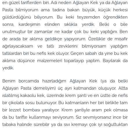
en güzel tariflerden biri. Adı neden Ağlayan Kek ya da Ağlayan
Pasta bilmiyorum ama tadına bakan büyük, küçük herkesi
güldürdüğünü biliyorum. Bu keki teyzemden öğrendikten
sonra, kardeşimin elinden sıklıkla yerdik. Belki o bile
unutmuştur bir zamanlar ne kadar çok bu keki yaptığını. Ben
de arada bir aklıma geldikçe yapıyorum. Özellikle de misafir
ağırlayacaksam ve tatlı zevklerini bilmiyorsam yaptığım
tatlılardan biri bu nefis kek oluyor. Geçen sabah da yine bu kek
aklıma düşünce malzemeleri toparlayıp yaptım. Bayılarak da
yedik.
Benim borcamda hazırladığım Ağlayan Kek (ya da belki
Ağlayan Pasta demeliyim) üç ayrı katmandan oluşuyor. Altta
ıslatılmış kakaolu kek, üzerinde krem şanti ve en üstte de nefis
bir çikolata sosu bulunuyor. Bu katmanların her biri birlikte tam
bir lezzet bombası yaratıyor. Krem şantiyle aram pek olmasa
da bu tarifte kullanmayı seviyorum. Siz sevmiyorsanız ince bir
tabaka halinde sürebilir ya da sıvı kremayı çok iyi soğuttuktan