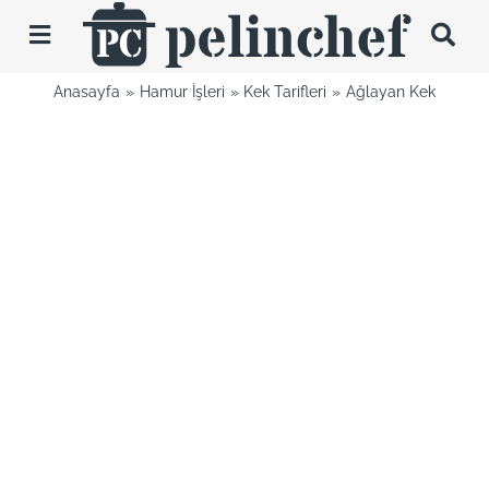
Skip
to
Toggle
content
Navigation
Anasayfa
Hamur İşleri
Kek Tarifleri
Ağlayan Kek
Tarifler
Videolar
Hakkımda
İletişim