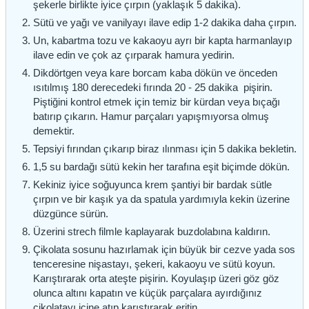
şekerle birlikte iyice çırpın (yaklaşık 5 dakika).
Sütü ve yağı ve vanilyayı ilave edip 1-2 dakika daha çırpın.
Un, kabartma tozu ve kakaoyu ayrı bir kapta harmanlayıp
ilave edin ve çok az çırparak hamura yedirin.
Dikdörtgen veya kare borcam kaba dökün ve önceden
ısıtılmış 180 derecedeki fırında 20 - 25 dakika pişirin.
Piştiğini kontrol etmek için temiz bir kürdan veya bıçağı
batırıp çıkarın. Hamur parçaları yapışmıyorsa olmuş
demektir.
Tepsiyi fırından çıkarıp biraz ılınması için 5 dakika bekletin.
1,5 su bardağı sütü kekin her tarafına eşit biçimde dökün.
Kekiniz iyice soğuyunca krem şantiyi bir bardak sütle
çırpın ve bir kaşık ya da spatula yardımıyla kekin üzerine
düzgünce sürün.
Üzerini strech filmle kaplayarak buzdolabına kaldırın.
Çikolata sosunu hazırlamak için büyük bir cezve yada sos
tenceresine nişastayı, şekeri, kakaoyu ve sütü koyun.
Karıştırarak orta ateşte pişirin. Koyulaşıp üzeri göz göz
olunca altını kapatın ve küçük parçalara ayırdığınız
çikolatayı içine atıp karıştırarak eritin.