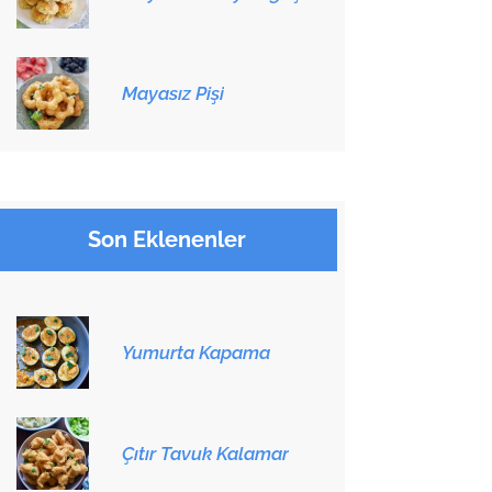
Mayasız Pişi
Son Eklenenler
Yumurta Kapama
Çıtır Tavuk Kalamar