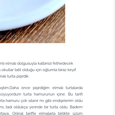
mli elmalı dolgusuyla kalbinizi fethedecek
kullar tatil olduğu için oğlumla biraz keyif
lı turta pişirdik.
ştım.Daha önce pişirdiğim elmalı turtalarda
 koyuyordum turta hamurunun içine. Bu tarifi
ta hamuru çok ıslanır mı gibi endişelerim oldu
ı, tadı oldukça yerinde bir turta oldu. Badem
aya. Orjinal tarifte elmalarla birlikte üzüm