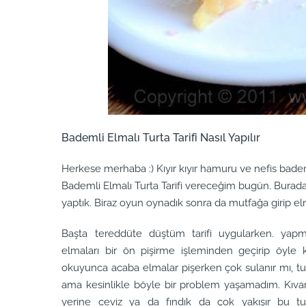
Bademli Elmalı Turta Tarifi Nasıl Yapılır
Herkese merhaba :) Kıyır kıyır hamuru ve nefis bade
Bademli Elmalı Turta Tarifi vereceğim bugün. Burada o
yaptık. Biraz oyun oynadık sonra da mutfağa girip elma
Başta tereddüte düştüm tarifi uygularken. yapmı
elmaları bir ön pişirme işleminden geçirip öyle
okuyunca acaba elmalar pişerken çok sulanır mı, tur
ama kesinlikle böyle bir problem yaşamadım. Kıvam
yerine ceviz ya da fındık da çok yakışır bu turt