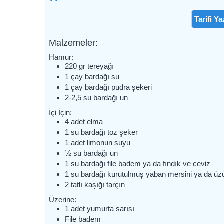
Tarifi Ya
Malzemeler:
Hamur:
220
gr
tereyağı
1
çay bardağı
su
1
çay bardağı
pudra şekeri
2-2,5
su bardağı
un
İçi İçin:
4
adet
elma
1
su bardağı
toz şeker
1
adet
limonun suyu
½
su bardağı
un
1
su bardağı
file badem ya da fındık ve ceviz
1
su bardağı
kurutulmuş yaban mersini ya da ü
2
tatlı kaşığı
tarçın
Üzerine:
1
adet
yumurta sarısı
File badem