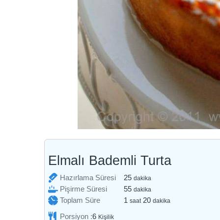
Elmalı Bademli Turta
dakika
Hazırlama Süresi
25
dakika
dakika
Pişirme Süresi
55
dakika
saat
dakika
Toplam Süre
1
20
saat
dakika
Porsiyon :
6
Kişilik