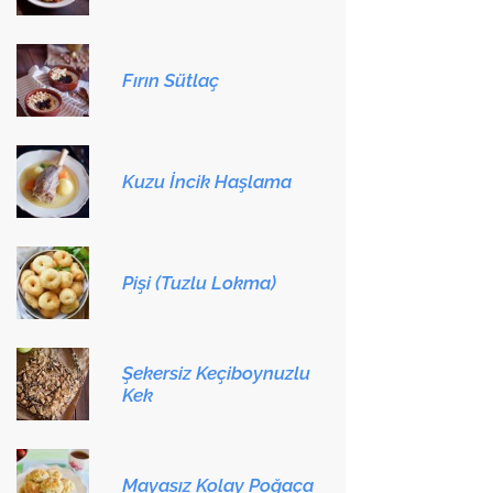
Fırın Sütlaç
Kuzu İncik Haşlama
Pişi (Tuzlu Lokma)
Şekersiz Keçiboynuzlu
Kek
Mayasız Kolay Poğaça