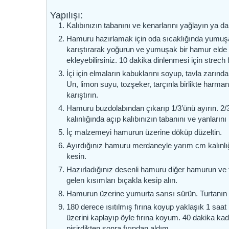
Yapılışı:
Kalıbınızın tabanını ve kenarlarını yağlayın ya d
Hamuru hazırlamak için oda sıcaklığında yumuşam
karıştırarak yoğurun ve yumuşak bir hamur elde 
ekleyebilirsiniz. 10 dakika dinlenmesi için strech
İçi için elmaların kabuklarını soyup, tavla zarın
Un, limon suyu, tozşeker, tarçınla birlikte harm
karıştırın.
Hamuru buzdolabından çıkarıp 1/3’ünü ayırın. 2/
kalınlığında açıp kalıbınızın tabanını ve yanlarını
İç malzemeyi hamurun üzerine döküp düzeltin.
Ayırdığınız hamuru merdaneyle yarım cm kalınlığın
kesin.
Hazırladığınız desenli hamuru diğer hamurun ve t
gelen kısımları bıçakla kesip alın.
Hamurun üzerine yumurta sarısı sürün. Turtanın k
180 derece ısıtılmış fırına koyup yaklaşık 1 saat 
üzerini kaplayıp öyle fırına koyum. 40 dakika kad
pişirdikten sonra fırından aldım.