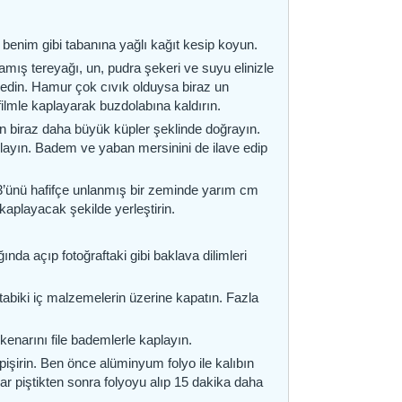
a benim gibi tabanına yağlı kağıt kesip koyun.
ış tereyağı, un, pudra şekeri ve suyu elinizle
edin. Hamur çok cıvık olduysa biraz un
 filmle kaplayarak buzdolabına kaldırın.
dan biraz daha büyük küpler şeklinde doğrayın.
anlayın. Badem ve yaban mersinini de ilave edip
3’ünü hafifçe unlanmış bir zeminde yarım cm
 kaplayacak şekilde yerleştirin.
da açıp fotoğraftaki gibi baklava dilimleri
abiki iç malzemelerin üzerine kapatın. Fazla
enarını file bademlerle kaplayın.
pişirin. Ben önce alüminyum folyo ile kalıbın
ar piştikten sonra folyoyu alıp 15 dakika daha