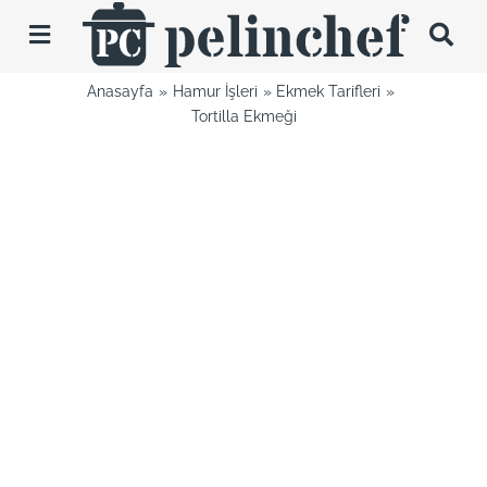
Skip
to
Toggle
content
Navigation
Anasayfa
Hamur İşleri
Ekmek Tarifleri
Tarifler
Tortilla Ekmeği
Videolar
Hakkımda
İletişim