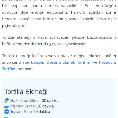
bile yaptıktan sonra herkes yapabilir :) Şekilleri düzgün
olmuyor diye endişe ediyorsanız, hamuru açtıktan sonra
tencere kapağı veya benzeri bir yuvarlak kalıpla kesip öyle
pişirebilirsiniz.
Tortilla ekmeğiniz hava almayacak şekilde buzdolabında 1
hafta, derin dondurucuda 3 ay saklayabilirsiniz.
Tortilla ekmeği tarifini sevdiyseniz ve değişik ekmek tarifleri
arıyorsanız size
Leopar Desenli Ekmek Tarifimi
ve
Focaccia
Tarifimi
öneririm.
Tortilla Ekmeği
dakika
Hazırlama Süresi
30
dakika
dakika
Pişirme Süresi
20
dakika
dakika
Toplam Süre
50
dakika