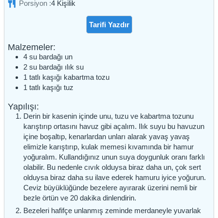
Porsiyon :
4
Kişilik
Tarifi Yazdır
Malzemeler:
4
su bardağı
un
2
su bardağı
ılık su
1
tatlı kaşığı
kabartma tozu
1
tatlı kaşığı
tuz
Yapılışı:
Derin bir kasenin içinde unu, tuzu ve kabartma tozunu
karıştırıp ortasını havuz gibi açalım. Ilık suyu bu havuzun
içine boşaltıp, kenarlardan unları alarak yavaş yavaş
elimizle karıştırıp, kulak memesi kıvamında bir hamur
yoğuralım. Kullandığınız unun suya doygunluk oranı farklı
olabilir. Bu nedenle cıvık olduysa biraz daha un, çok sert
olduysa biraz daha su ilave ederek hamuru iyice yoğurun.
Ceviz büyüklüğünde bezelere ayırarak üzerini nemli bir
bezle örtün ve 20 dakika dinlendirin.
Bezeleri hafifçe unlanmış zeminde merdaneyle yuvarlak