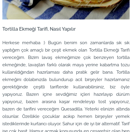
Tortilla Ekmeği Tarifi, Nasıl Yapılır
Herkese merhaba :) Bugün benim son zamanlarda sık sık
yaptığım çok amaçlı bir çeşit ekmek olan Tortilla Ekmeği Tarifi
vereceğim. Bizim lavaş ekmeğimize çok benzeyen tortilla
ekmeğinde, lavaştan farklı olarak maya yerine kabartma tozu
kullanıldığından hazırlaması daha pratik gelir bana. Tortilla
ekmeğini dolabınızda bulundurup acil birşeyler hazırlamanız
gerektiğinde çeşitli tariflerde kullanabilirsiniz, biz öyle
yapıyoruz. Bazen içine sevdiğimiz içleri hazırlayıp dürüm
yapıyoruz, bazen arasına kaşar rendeleyip tost yapıyoruz,
bazen de tarifini vereceğim Quesadilla. Yeterki elinizin altında
olsunlar. Özellikle çocuklar acıkıp hemen birşeyler yemek
istediklerinde kurtarıcı oluyor. Sahur için de iyi bir alternatif. Tarif
ise çok basit. Hamur açmak konusunda en cesaretsiz olan ben