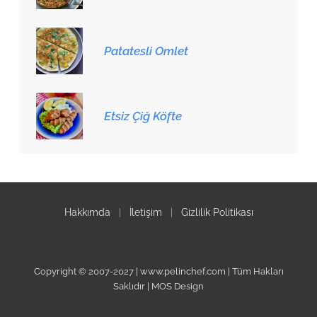
Patatesli Omlet
Etsiz Çiğ Köfte
Hakkımda
|
İletişim
|
Gizlilik Politikası
Copyright © 2007-2027 | www.pelinchef.com | Tüm Hakları
Saklıdır | MOS Design