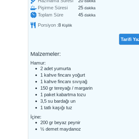
dakika
Hazırlama Süresi
20
dakika
dakika
Pişirme Süresi
25
dakika
dakika
Toplam Süre
45
dakika
Porsiyon :
8
Kişilik
Tarifi Ya
Malzemeler:
Hamur:
2
adet
yumurta
1
kahve fincanı
yoğurt
1
kahve fincanı
sıvıyağ
150
gr
tereyağı / margarin
1
paket
kabartma tozu
3,5
su bardağı
un
1
tatlı kaşığı
tuz
İçine:
200
gr
beyaz peynir
½
demet
maydanoz