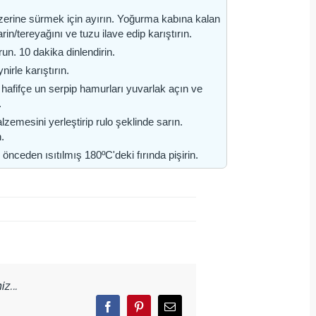
 üzerine sürmek için ayırın. Yoğurma kabına kalan
rin/tereyağını ve tuzu ilave edip karıştırın.
n. 10 dakika dinlendirin.
irle karıştırın.
hafifçe un serpip hamurları yuvarlak açın ve
.
zemesini yerleştirip rulo şeklinde sarın.
n.
nceden ısıtılmış 180ºC'deki fırında pişirin.
z...
Facebook
Pinterest
Email