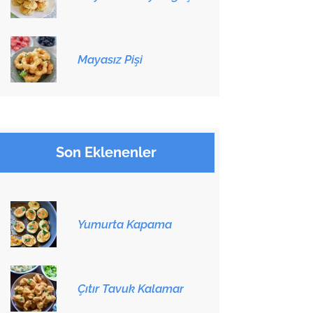
Mayasız Pişi
Son Eklenenler
Yumurta Kapama
Çıtır Tavuk Kalamar