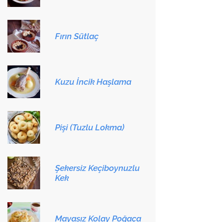
Fırın Sütlaç
Kuzu İncik Haşlama
Pişi (Tuzlu Lokma)
Şekersiz Keçiboynuzlu
Kek
Mayasız Kolay Poğaça