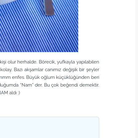
işi olur herhalde. Börecik, yufkayla yapılabilen
a kolay. Bazı akşamlar canımız değişik bir şeyler
 hımmm enfes. Büyük oğlum küçüklüğünden beri
orduğumda “Nam” der. Bu çok beğendi demektir.
AM aldı :)