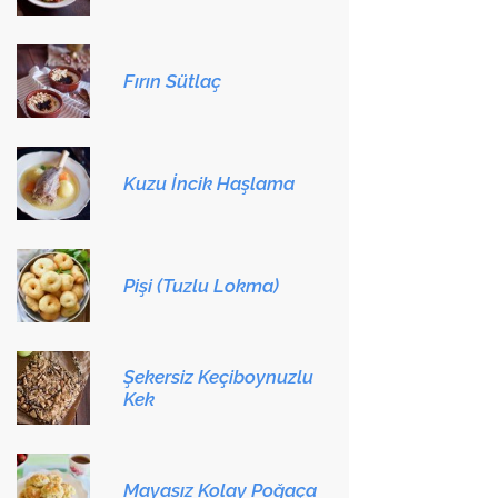
Fırın Sütlaç
Kuzu İncik Haşlama
Pişi (Tuzlu Lokma)
Şekersiz Keçiboynuzlu
Kek
Mayasız Kolay Poğaça