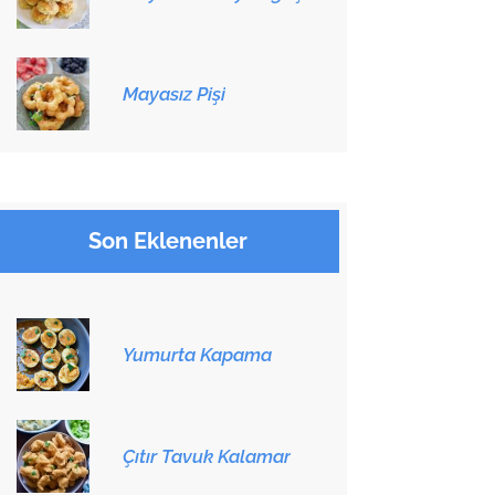
Mayasız Pişi
Son Eklenenler
Yumurta Kapama
Çıtır Tavuk Kalamar