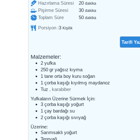
dakika
Hazırlama Süresi
20
dakika
dakika
Pişirme Süresi
30
dakika
dakika
Toplam Süre
50
dakika
Porsiyon :
3
Kişilik
Tarifi Ya
Malzemeler:
2
yufka
250
gr
yağsız kıyma
1
tane
orta boy kuru soğan
1
çorba kaşığı
kıyılmış maydanoz
Tuz
, karabiber
Yufkaların Üzerine Sürmek İçin:
3
çorba kaşığı
yoğurt
1
çay bardağı
su
2
çorba kaşığı
sıvıyağ
Üzerine:
Sarımsaklı yoğurt
Tereyağ