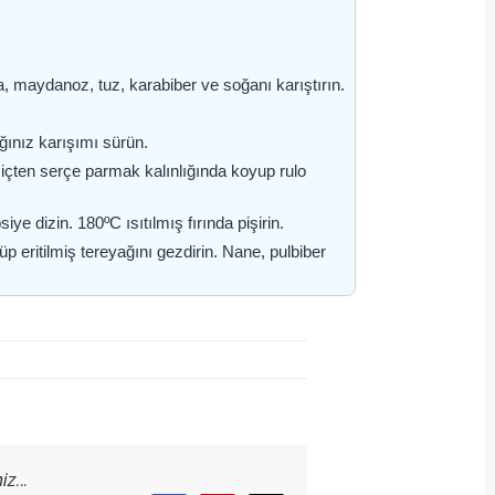
, maydanoz, tuz, karabiber ve soğanı karıştırın.
ğınız karışımı sürün.
 içten serçe parmak kalınlığında koyup rulo
iye dizin. 180ºC ısıtılmış fırında pişirin.
p eritilmiş tereyağını gezdirin. Nane, pulbiber
z...