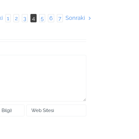
i
Sonraki
1
2
3
4
5
6
7