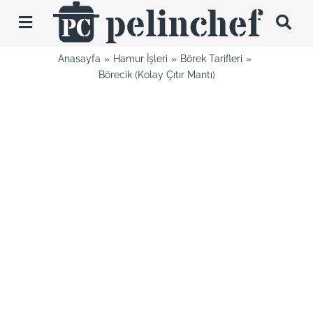
Skip
to
Toggle
content
Navigation
Anasayfa
Hamur İşleri
Börek Tarifleri
Tarifler
Börecik (Kolay Çıtır Mantı)
Videolar
Hakkımda
İletişim