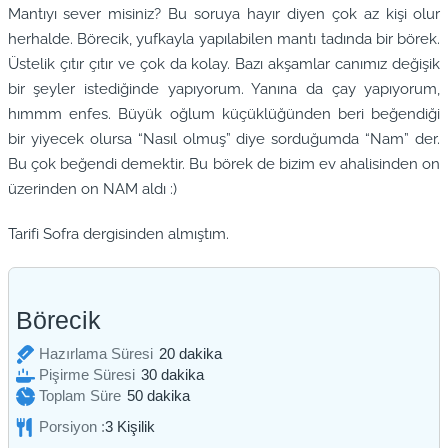
Mantıyı sever misiniz? Bu soruya hayır diyen çok az kişi olur
herhalde. Börecik, yufkayla yapılabilen mantı tadında bir börek.
Üstelik çıtır çıtır ve çok da kolay. Bazı akşamlar canımız değişik
bir şeyler istediğinde yapıyorum. Yanına da çay yapıyorum,
hımmm enfes. Büyük oğlum küçüklüğünden beri beğendiği
bir yiyecek olursa “Nasıl olmuş” diye sorduğumda “Nam” der.
Bu çok beğendi demektir. Bu börek de bizim ev ahalisinden on
üzerinden on NAM aldı :)
Tarifi Sofra dergisinden almıştım.
Börecik
dakika
Hazırlama Süresi
20
dakika
dakika
Pişirme Süresi
30
dakika
dakika
Toplam Süre
50
dakika
Porsiyon :
3
Kişilik