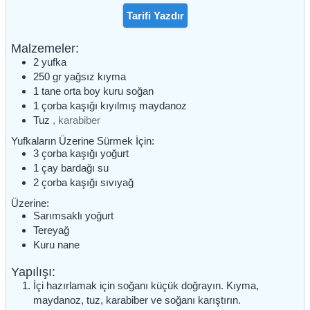
Tarifi Yazdır
Malzemeler:
2
yufka
250
gr
yağsız kıyma
1
tane
orta boy kuru soğan
1
çorba kaşığı
kıyılmış maydanoz
Tuz
, karabiber
Yufkaların Üzerine Sürmek İçin:
3
çorba kaşığı
yoğurt
1
çay bardağı
su
2
çorba kaşığı
sıvıyağ
Üzerine:
Sarımsaklı yoğurt
Tereyağ
Kuru nane
Yapılışı:
İçi hazırlamak için soğanı küçük doğrayın. Kıyma,
maydanoz, tuz, karabiber ve soğanı karıştırın.