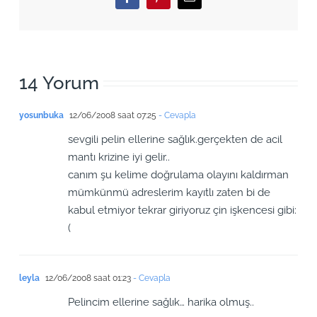
Facebook
Pinterest
Email
14 Yorum
yosunbuka
12/06/2008 saat 07:25
- Cevapla
sevgili pelin ellerine sağlık.gerçekten de acil
mantı krizine iyi gelir..
canım şu kelime doğrulama olayını kaldırman
mümkünmü adreslerim kayıtlı zaten bi de
kabul etmiyor tekrar giriyoruz çin işkencesi gibi:
(
leyla
12/06/2008 saat 01:23
- Cevapla
Pelincim ellerine sağlık… harika olmuş..