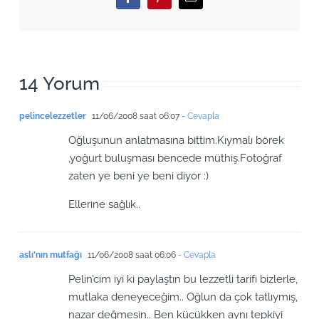
Facebook
Pinterest
Email
14 Yorum
pelincelezzetler
11/06/2008 saat 06:07
- Cevapla
Oğluşunun anlatmasına bittim.Kıymalı börek
,yoğurt buluşması bencede müthiş.Fotoğraf
zaten ye beni ye beni diyor :)
Ellerine sağlık..
aslı'nın mutfağı
11/06/2008 saat 06:06
- Cevapla
Pelin’cim iyi ki paylaştın bu lezzetli tarifi bizlerle,
mutlaka deneyeceğim.. Oğlun da çok tatlıymış,
nazar değmesin.. Ben küçükken aynı tepkiyi