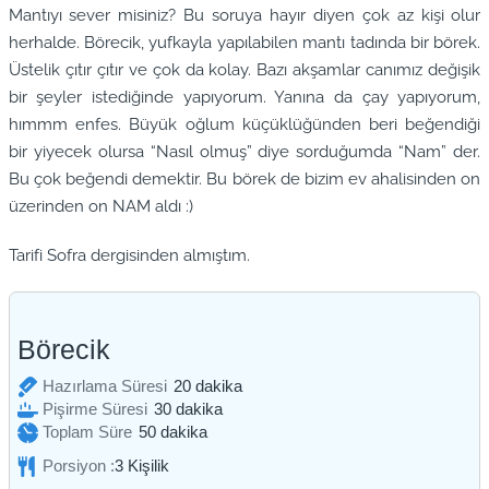
Mantıyı sever misiniz? Bu soruya hayır diyen çok az kişi olur
herhalde. Börecik, yufkayla yapılabilen mantı tadında bir börek.
Üstelik çıtır çıtır ve çok da kolay. Bazı akşamlar canımız değişik
bir şeyler istediğinde yapıyorum. Yanına da çay yapıyorum,
hımmm enfes. Büyük oğlum küçüklüğünden beri beğendiği
bir yiyecek olursa “Nasıl olmuş” diye sorduğumda “Nam” der.
Bu çok beğendi demektir. Bu börek de bizim ev ahalisinden on
üzerinden on NAM aldı :)
Tarifi Sofra dergisinden almıştım.
Börecik
dakika
Hazırlama Süresi
20
dakika
dakika
Pişirme Süresi
30
dakika
dakika
Toplam Süre
50
dakika
Porsiyon :
3
Kişilik