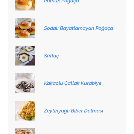
Pamuk Poğaça
Sodalı Bayatlamayan Poğaça
Sütlaç
Kakaolu Çatlak Kurabiye
Zeytinyağlı Biber Dolması