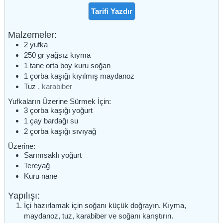
Tarifi Yazdır
Malzemeler:
2
yufka
250
gr
yağsız kıyma
1
tane
orta boy kuru soğan
1
çorba kaşığı
kıyılmış maydanoz
Tuz
, karabiber
Yufkaların Üzerine Sürmek İçin:
3
çorba kaşığı
yoğurt
1
çay bardağı
su
2
çorba kaşığı
sıvıyağ
Üzerine:
Sarımsaklı yoğurt
Tereyağ
Kuru nane
Yapılışı:
İçi hazırlamak için soğanı küçük doğrayın. Kıyma,
maydanoz, tuz, karabiber ve soğanı karıştırın.