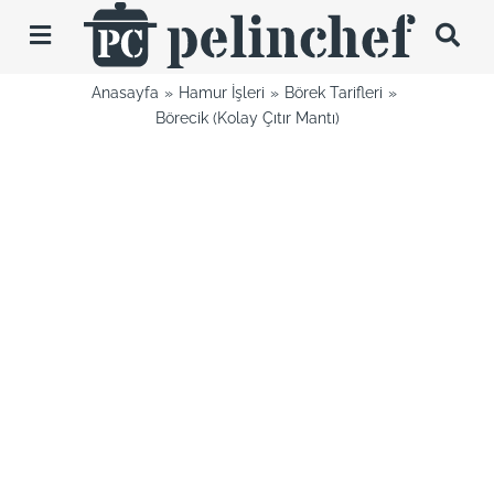
Skip
to
Toggle
content
Navigation
Anasayfa
Hamur İşleri
Börek Tarifleri
Tarifler
Börecik (Kolay Çıtır Mantı)
Videolar
Hakkımda
İletişim