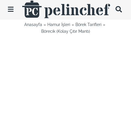
Skip
to
Toggle
content
Navigation
Anasayfa
Hamur İşleri
Börek Tarifleri
Tarifler
Börecik (Kolay Çıtır Mantı)
Videolar
Hakkımda
İletişim