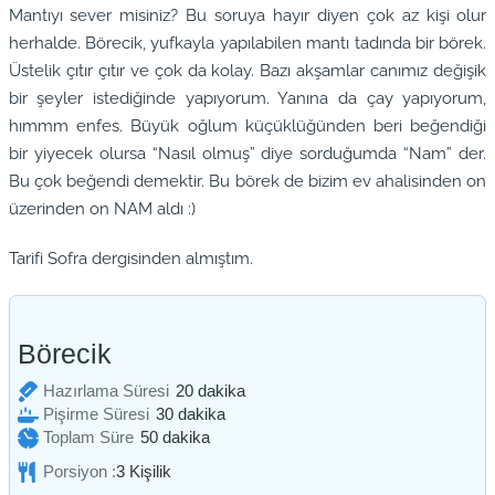
Mantıyı sever misiniz? Bu soruya hayır diyen çok az kişi olur
herhalde. Börecik, yufkayla yapılabilen mantı tadında bir börek.
Üstelik çıtır çıtır ve çok da kolay. Bazı akşamlar canımız değişik
bir şeyler istediğinde yapıyorum. Yanına da çay yapıyorum,
hımmm enfes. Büyük oğlum küçüklüğünden beri beğendiği
bir yiyecek olursa “Nasıl olmuş” diye sorduğumda “Nam” der.
Bu çok beğendi demektir. Bu börek de bizim ev ahalisinden on
üzerinden on NAM aldı :)
Tarifi Sofra dergisinden almıştım.
Börecik
dakika
Hazırlama Süresi
20
dakika
dakika
Pişirme Süresi
30
dakika
dakika
Toplam Süre
50
dakika
Porsiyon :
3
Kişilik