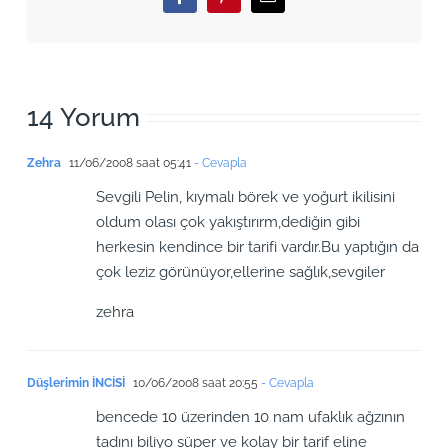
Facebook
Pinterest
Email
14 Yorum
Zehra
11/06/2008 saat 05:41
- Cevapla
Sevgili Pelin, kıymalı börek ve yoğurt ikilisini
oldum olası çok yakıştırırm,dediğin gibi
herkesin kendince bir tarifi vardır.Bu yaptığın da
çok leziz görünüyor,ellerine sağlık,sevgiler
zehra
Düşlerimin İNCİSİ
10/06/2008 saat 20:55
- Cevapla
bencede 10 üzerinden 10 nam ufaklık ağzının
tadını biliyo süper ve kolay bir tarif eline