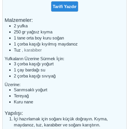
Tarifi Yazdır
Malzemeler:
2
yufka
250
gr
yağsız kıyma
1
tane
orta boy kuru soğan
1
çorba kaşığı
kıyılmış maydanoz
Tuz
, karabiber
Yufkaların Üzerine Sürmek İçin:
3
çorba kaşığı
yoğurt
1
çay bardağı
su
2
çorba kaşığı
sıvıyağ
Üzerine:
Sarımsaklı yoğurt
Tereyağ
Kuru nane
Yapılışı:
İçi hazırlamak için soğanı küçük doğrayın. Kıyma,
maydanoz, tuz, karabiber ve soğanı karıştırın.