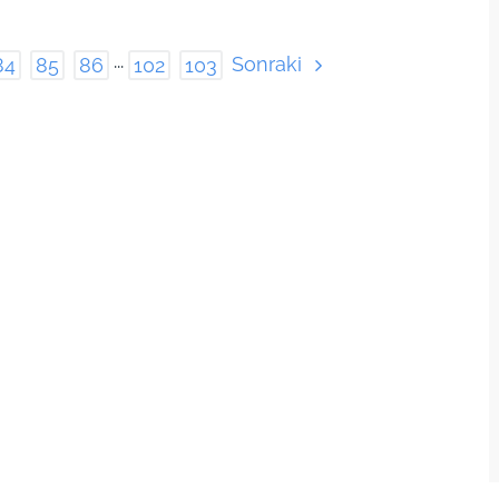
Sonraki
84
85
86
···
102
103