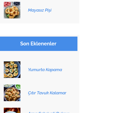
Mayasız Pişi
Son Eklenenler
Yumurta Kapama
Çıtır Tavuk Kalamar