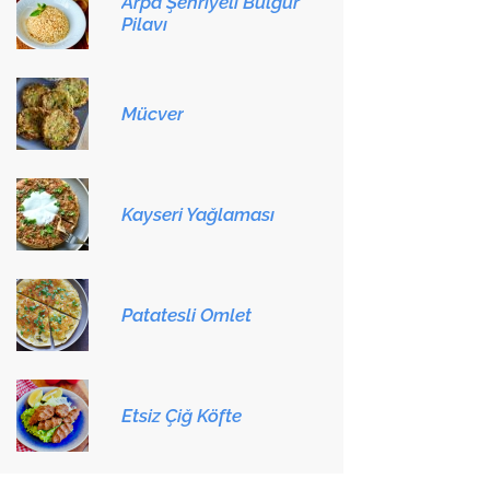
Arpa Şehriyeli Bulgur
Pilavı
Mücver
Kayseri Yağlaması
Patatesli Omlet
Etsiz Çiğ Köfte