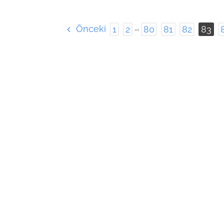
Önceki
1
2
···
80
81
82
83