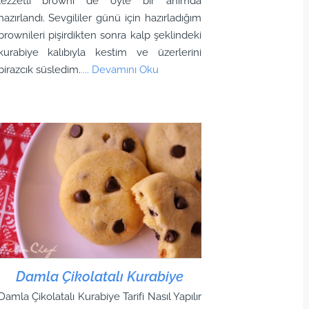
lezzetli browni de öyle bir anımda
hazırlandı. Sevgililer günü için hazırladığım
brownileri pişirdikten sonra kalp şeklindeki
kurabiye kalıbıyla kestim ve üzerlerini
birazcık süsledim.
.... Devamını Oku
Damla Çikolatalı Kurabiye
Damla Çikolatalı Kurabiye Tarifi Nasıl Yapılır