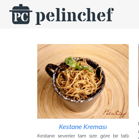
Skip
to
content
Kestane Kreması
Kestane severler tam size göre bir tatlı