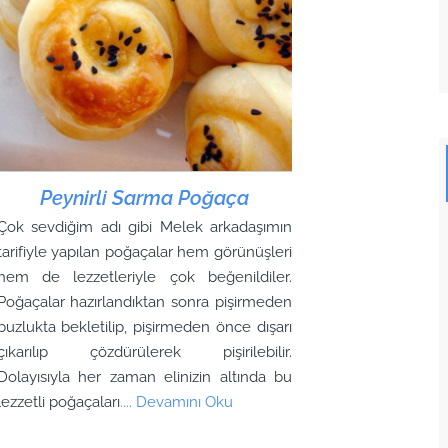
Peynirli Sarma Poğaça
Çok sevdiğim adı gibi Melek arkadaşımın
tarifiyle yapılan poğaçalar hem görünüşleri
hem de lezzetleriyle çok beğenildiler.
Poğaçalar hazırlandıktan sonra pişirmeden
buzlukta bekletilip, pişirmeden önce dışarı
çıkarılıp çözdürülerek pişirilebilir.
Dolayısıyla her zaman elinizin altında bu
lezzetli poğaçaları
.... Devamını Oku