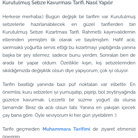
Kurutulmuş Sebze Kavurması Tarifi, Nasıl Yapılır
Herkese merhaba:) Bugün değişik bir tarifim var. Kurutulmuş
sebzelerle hazırlanabilecek en güzel tariflerden biri
Kurutulmuş Sebze Kızartması Tarifi. Rahmetli kayınvalidemin
ellerinden yemiştim ilk olarak ve bayılmıştım. Hafif acılı,
sarımsaklı yoğurtla servis ettiği bu kızartmayı yaptığında yanına
başka bir şey istemez, sadece bunu yerdim. Sonraları ben de
arada bir yapar oldum. Özellikle kışın, kış sebzelerinden
sıkıldığımızda değişiklik olsun diye yapıyorum, çok iyi oluyor.
Tarifin basitliği yanında bazı püf noktaları var elbette. En
önemlisi, kuru sebzeleri iyi yumuşatıp, pişirip, bol zeytinyağında
güzelce kavurmak. Lezzetli bir süzme yoğurt da olursa
tamamdır. Biraz da acılı olsun tabi. Yanına en yakışan içecek
çay bana göre. Öyle seviyorum ki her gün yiyebilirim :)
Tarife geçmeden
Muhammara Tarifimi
de ziyaret etmenizi
öneririm.