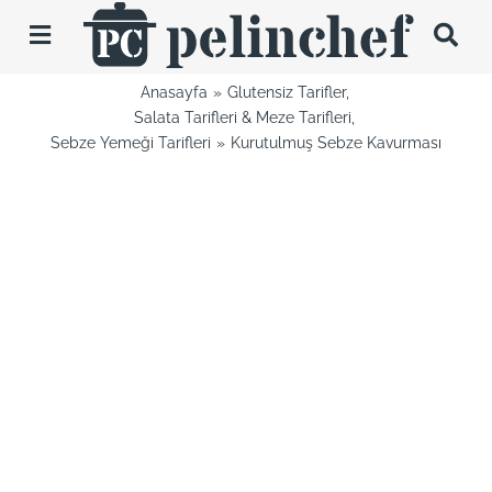
Skip
to
Toggle
content
Navigation
Anasayfa
Glutensiz Tarifler
Tarifler
Salata Tarifleri & Meze Tarifleri
Sebze Yemeği Tarifleri
Kurutulmuş Sebze Kavurması
Videolar
Hakkımda
İletişim