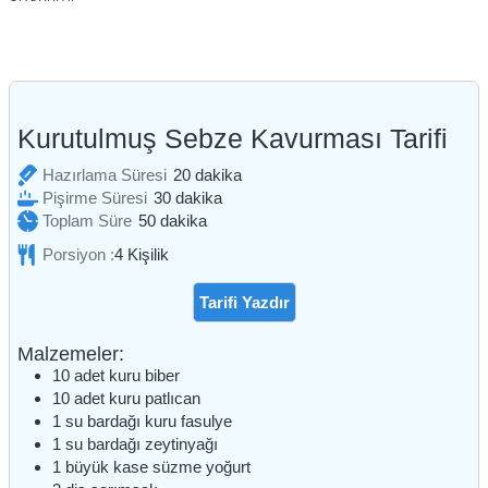
Kurutulmuş Sebze Kavurması Tarifi
dakika
Hazırlama Süresi
20
dakika
dakika
Pişirme Süresi
30
dakika
dakika
Toplam Süre
50
dakika
Porsiyon :
4
Kişilik
Tarifi Yazdır
Malzemeler:
10
adet
kuru biber
10
adet
kuru patlıcan
1
su bardağı
kuru fasulye
1
su bardağı
zeytinyağı
1
büyük kase
süzme yoğurt