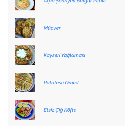
Arpa Şehriyeli Bulgur Pilavı
Mücver
Kayseri Yağlaması
Patatesli Omlet
Etsiz Çiğ Köfte