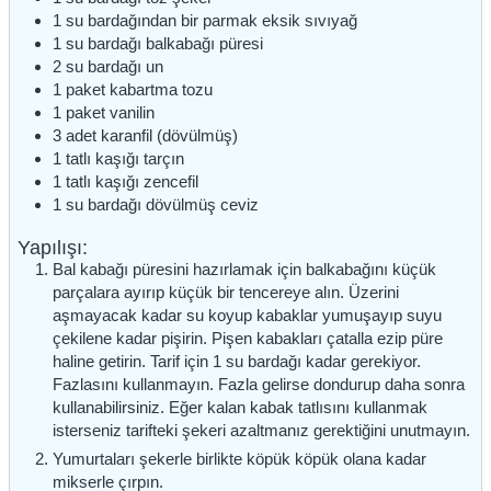
1
su bardağından
bir parmak eksik sıvıyağ
1
su
bardağı balkabağı püresi
2
su bardağı
un
1
paket
kabartma tozu
1
paket
vanilin
3
adet
karanfil (dövülmüş)
1
tatlı kaşığı
tarçın
1
tatlı kaşığı
zencefil
1
su bardağı
dövülmüş ceviz
Yapılışı:
Bal kabağı püresini hazırlamak için balkabağını küçük
parçalara ayırıp küçük bir tencereye alın. Üzerini
aşmayacak kadar su koyup kabaklar yumuşayıp suyu
çekilene kadar pişirin. Pişen kabakları çatalla ezip püre
haline getirin. Tarif için 1 su bardağı kadar gerekiyor.
Fazlasını kullanmayın. Fazla gelirse dondurup daha sonra
kullanabilirsiniz. Eğer kalan kabak tatlısını kullanmak
isterseniz tarifteki şekeri azaltmanız gerektiğini unutmayın.
Yumurtaları şekerle birlikte köpük köpük olana kadar
mikserle çırpın.