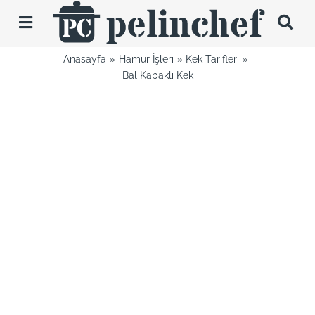
Skip
to
Toggle
content
Navigation
Anasayfa
Hamur İşleri
Kek Tarifleri
Tarifler
Bal Kabaklı Kek
Videolar
Hakkımda
İletişim