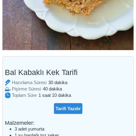
Bal Kabaklı Kek Tarifi
dakika
Hazırlama Süresi
30
dakika
dakika
Pişirme Süresi
40
dakika
saat
dakika
Toplam Süre
1
saat
10
dakika
Tarifi Yazdır
Malzemeler:
3
adet
yumurta
1
su bardağı
toz şeker