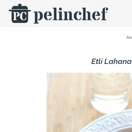
Skip
to
content
An
Etli Lahan