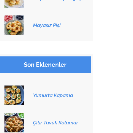
Mayasız Pişi
Son Eklenenler
Yumurta Kapama
Çıtır Tavuk Kalamar