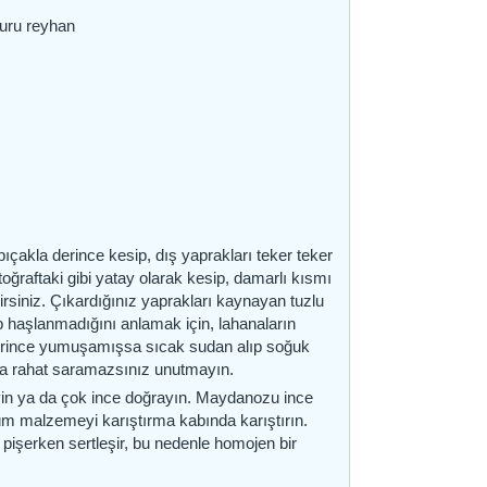
kuru reyhan
bıçakla derince kesip, dış yaprakları teker teker
oğraftaki gibi yatay olarak kesip, damarlı kısmı
irsiniz. Çıkardığınız yaprakları kaynayan tuzlu
 haşlanmadığını anlamak için, lahanaların
Yeterince yumuşamışsa sıcak sudan alıp soğuk
sa rahat saramazsınız unutmayın.
yin ya da çok ince doğrayın. Maydanozu ince
Tüm malzemeyi karıştırma kabında karıştırın.
 pişerken sertleşir, bu nedenle homojen bir