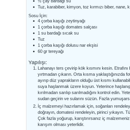
½
çay bardağı
su
Tuz, karabiber, kimyon, toz kırmızı biber, nane, 
Sosu İçin:
4
çorba kaşığı
zeytinyağı
1
çorba kaşığı
domates salçası
1
su bardağı
sıcak su
Tuz
1
çorba kaşığı dolusu
nar ekşisi
60
gr
tereyağı
Yapılışı:
Lahanayı ters çevirip kök kısmını kesin. Etrafını 
yırtmadan çıkarın. Orta kısma yaklaştığınızda fot
ayırıp düz yaprakların olduğu üst kısmı kullanabil
suya haşlanmak üzere koyun. Yeterince haşlanıp
kırılmadan sarılıp sarılmadığını kontrol edin. 
sudan geçirin ve sularını süzün. Fazla yumuşar
İç malzemeyi hazırlamak için, soğanları rendele
doğrayın, domatesi rendeleyin, pirinci yıkayın. 
Çok fazla yoğurup, karıştırırsanız iç malzemeniz
karışım olması yeterlidir.