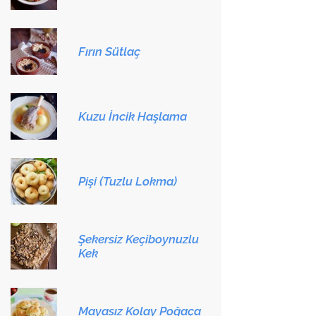
Fırın Sütlaç
Kuzu İncik Haşlama
Pişi (Tuzlu Lokma)
Şekersiz Keçiboynuzlu
Kek
Mayasız Kolay Poğaça