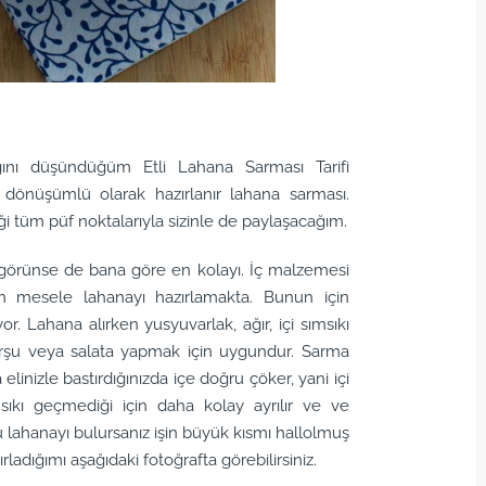
ını düşündüğüm Etli Lahana Sarması Tarifi
dönüşümlü olarak hazırlanır lahana sarması.
tüm püf noktalarıyla sizinle de paylaşacağım.
bi görünse de bana göre en kolayı. İç malzemesi
tün mesele lahanayı hazırlamakta. Bunun için
. Lahana alırken yusyuvarlak, ağır, içi sımsıkı
urşu veya salata yapmak için uygundur. Sarma
linizle bastırdığınızda içe doğru çöker, yani içi
msıkı geçmediği için daha kolay ayrılır ve ve
u lahanayı bulursanız işin büyük kısmı hallolmuş
ladığımı aşağıdaki fotoğrafta görebilirsiniz.