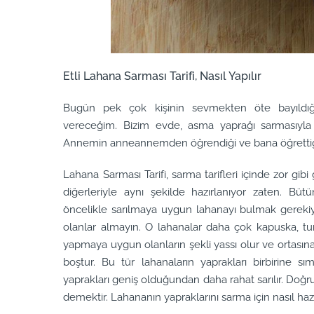
Etli Lahana Sarması Tarifi, Nasıl Yapılır
Bugün pek çok kişinin sevmekten öte bayıldığ
vereceğim. Bizim evde, asma yaprağı sarmasıyla 
Annemin anneannemden öğrendiği ve bana öğrettiği 
Lahana Sarması Tarifi, sarma tarifleri içinde zor gi
diğerleriyle aynı şekilde hazırlanıyor zaten. Bü
öncelikle sarılmaya uygun lahanayı bulmak gerekiyor
olanlar almayın. O lahanalar daha çok kapuska, t
yapmaya uygun olanların şekli yassı olur ve ortasına e
boştur. Bu tür lahanaların yaprakları birbirine sı
yaprakları geniş olduğundan daha rahat sarılır. Doğr
demektir. Lahananın yapraklarını sarma için nasıl hazır