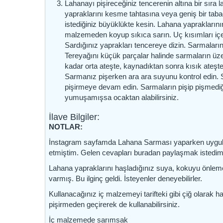
Lahanayı pişireceğiniz tencerenin altına bir sır
yapraklarını kesme tahtasına veya geniş bir tab
istediğiniz büyüklükte kesin. Lahana yapraklarını
malzemeden koyup sıkıca sarın. Uç kısımları içe 
Sardığınız yaprakları tencereye dizin. Sarmaları
Tereyağını küçük parçalar halinde sarmaların üze
kadar orta ateşte, kaynadıktan sonra kısık ateşt
Sarmanız pişerken ara ara suyunu kontrol edin. 
pişirmeye devam edin. Sarmaların pişip pişmediğin
yumuşamışsa ocaktan alabilirsiniz.
İlave Bilgiler:
NOTLAR:
İnstagram sayfamda Lahana Sarması yaparken uygulad
etmiştim. Gelen cevapları buradan paylaşmak istedim
Lahana yapraklarını haşladığınız suya, kokuyu önlemek
varmış. Bu ilginç geldi. İsteyenler deneyebilirler.
Kullanacağınız iç malzemeyi tarifteki gibi çiğ olarak 
pişirmeden geçirerek de kullanabilirsiniz.
İç malzemede sarımsak