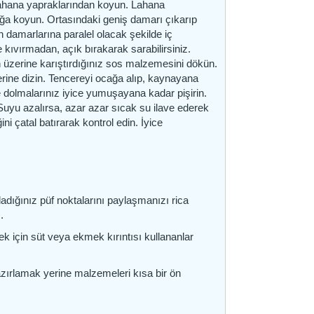
a lahana yapraklarından koyun. Lahana
ağa koyun. Ortasındaki geniş damarı çıkarıp
n damarlarına paralel olacak şekilde iç
kıvırmadan, açık bırakarak sarabilirsiniz.
n üzerine karıştırdığınız sos malzemesini dökün.
rine dizin. Tencereyi ocağa alıp, kaynayana
e dolmalarınız iyice yumuşayana kadar pişirin.
Suyu azalırsa, azar azar sıcak su ilave ederek
i çatal batırarak kontrol edin. İyice
ığınız püf noktalarını paylaşmanızı rica
.
 için süt veya ekmek kırıntısı kullananlar
hazırlamak yerine malzemeleri kısa bir ön