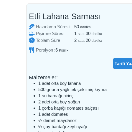
Etli Lahana Sarması
dakika
Hazırlama Süresi
50
dakika
saat
dakika
Pişirme Süresi
1
30
saat
dakika
saat
dakika
Toplam Süre
2
20
saat
dakika
Porsiyon :
6
Kişilik
Tarifi Ya
Malzemeler:
1
adet
orta boy lahana
500
gr
orta yağlı tek çekilmiş kıyma
1
su bardağı
pirinç
2
adet
orta boy soğan
1
çorba kaşığı
domates salçası
1
adet
domates
½
demet
maydanoz
½
çay bardağı
zeytinyağı