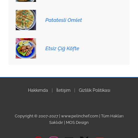
Patatesli Omlet
Etsiz Çiğ Köfte
Hakkımda
|
İletişim
|
Gizlilik Politikası
Copyright © 2007-2027 | www.pelinchef.com | Tüm Hakları
Saklıdır | MOS Design