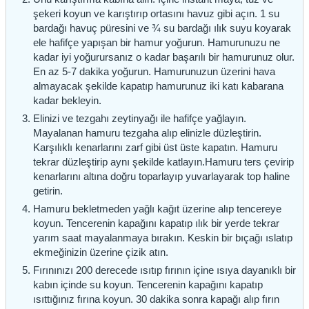
şekeri koyun ve karıştırıp ortasını havuz gibi açın. 1 su
bardağı havuç püresini ve ¾ su bardağı ılık suyu koyarak
ele hafifçe yapışan bir hamur yoğurun. Hamurunuzu ne
kadar iyi yoğurursanız o kadar başarılı bir hamurunuz olur.
En az 5-7 dakika yoğurun. Hamurunuzun üzerini hava
almayacak şekilde kapatıp hamurunuz iki katı kabarana
kadar bekleyin.
Elinizi ve tezgahı zeytinyağı ile hafifçe yağlayın.
Mayalanan hamuru tezgaha alıp elinizle düzleştirin.
Karşılıklı kenarlarını zarf gibi üst üste kapatın. Hamuru
tekrar düzleştirip aynı şekilde katlayın.Hamuru ters çevirip
kenarlarını altına doğru toparlayıp yuvarlayarak top haline
getirin.
Hamuru bekletmeden yağlı kağıt üzerine alıp tencereye
koyun. Tencerenin kapağını kapatıp ılık bir yerde tekrar
yarım saat mayalanmaya bırakın. Keskin bir bıçağı ıslatıp
ekmeğinizin üzerine çizik atın.
Fırınınızı 200 derecede ısıtıp fırının içine ısıya dayanıklı bir
kabın içinde su koyun. Tencerenin kapağını kapatıp
ısıttığınız fırına koyun. 30 dakika sonra kapağı alıp fırın