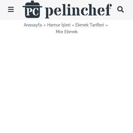
Skip
to
Toggle
content
Navigation
Anasayfa
Hamur İşleri
Ekmek Tarifleri
Tarifler
Mor Ekmek
Videolar
Hakkımda
İletişim