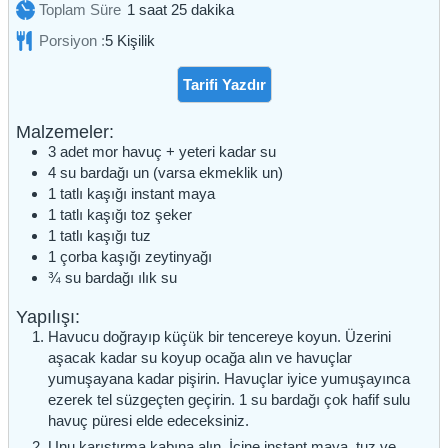
saat
dakika
Toplam Süre
1
saat
25
dakika
Porsiyon :
5
Kişilik
Tarifi Yazdır
Malzemeler:
3
adet
mor havuç + yeteri kadar su
4
su bardağı
un (varsa ekmeklik un)
1
tatlı kaşığı
instant maya
1
tatlı kaşığı
toz şeker
1
tatlı kaşığı
tuz
1
çorba kaşığı
zeytinyağı
¾
su bardağı
ılık su
Yapılışı:
Havucu doğrayıp küçük bir tencereye koyun. Üzerini
aşacak kadar su koyup ocağa alın ve havuçlar
yumuşayana kadar pişirin. Havuçlar iyice yumuşayınca
ezerek tel süzgeçten geçirin. 1 su bardağı çok hafif sulu
havuç püresi elde edeceksiniz.
Unu karıştırma kabına alın. İçine instant maya, tuz ve