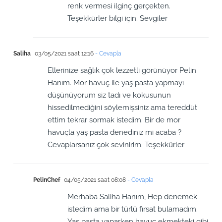
renk vermesi ilginç gerçekten.
Teşekkürler bilgi için. Sevgiler
Saliha
03/05/2021 saat 12:16
- Cevapla
Ellerinize sağlık çok lezzetli görünüyor Pelin
Hanım. Mor havuç ile yaş pasta yapmayı
düşünüyorum siz tadı ve kokusunun
hissedilmediğini söylemişsiniz ama tereddüt
ettim tekrar sormak istedim. Bir de mor
havuçla yaş pasta denediniz mi acaba ?
Cevaplarsanız çok sevinirim. Teşekkürler
PelinChef
04/05/2021 saat 08:08
- Cevapla
Merhaba Saliha Hanım, Hep denemek
istedim ama bir türlü fırsat bulamadım.
Yaş pasta yaparken havuç ekmekteki gibi