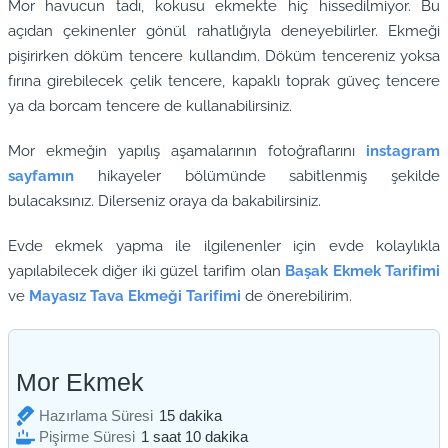
Mor havucun tadı, kokusu ekmekte hiç hissedilmiyor. Bu
açıdan çekinenler gönül rahatlığıyla deneyebilirler. Ekmeği
pişirirken döküm tencere kullandım. Döküm tencereniz yoksa
fırına girebilecek çelik tencere, kapaklı toprak güveç tencere
ya da borcam tencere de kullanabilirsiniz.
Mor ekmeğin yapılış aşamalarının fotoğraflarını
instagram
sayfamın
hikayeler bölümünde sabitlenmiş şekilde
bulacaksınız. Dilerseniz oraya da bakabilirsiniz.
Evde ekmek yapma ile ilgilenenler için evde kolaylıkla
yapılabilecek diğer iki güzel tarifim olan
Başak Ekmek Tarifimi
ve
Mayasız Tava Ekmeği Tarifimi
de önerebilirim.
Mor Ekmek
dakika
Hazırlama Süresi
15
dakika
saat
dakika
Pişirme Süresi
1
saat
10
dakika