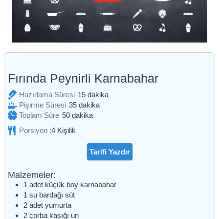
Fırında Peynirli Karnabahar
dakika
Hazırlama Süresi
15
dakika
dakika
Pişirme Süresi
35
dakika
dakika
Toplam Süre
50
dakika
Porsiyon :
4
Kişilik
Tarifi Yazdır
Malzemeler:
1
adet
küçük boy karnabahar
1
su bardağı
süt
2
adet
yumurta
2
çorba kaşığı
un