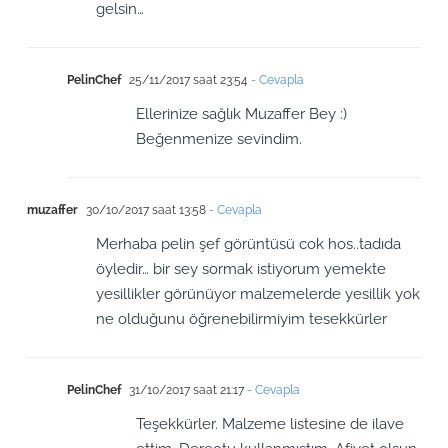
gelsin…
PelinChef
25/11/2017 saat 23:54
- Cevapla
Ellerinize sağlık Muzaffer Bey :)
Beğenmenize sevindim.
muzaffer
30/10/2017 saat 13:58
- Cevapla
Merhaba pelin şef görüntüsü cok hos..tadıda
öyledir… bir sey sormak istiyorum yemekte
yesillikler görünüyor malzemelerde yesillik yok
ne olduğunu öğrenebilirmiyim tesekkürler
PelinChef
31/10/2017 saat 21:17
- Cevapla
Teşekkürler. Malzeme listesine de ilave