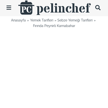
Skip
to
Toggle
content
Navigation
Anasayfa
Yemek Tarifleri
Sebze Yemeği Tarifleri
Tarifler
Fırında Peynirli Karnabahar
Videolar
Hakkımda
İletişim