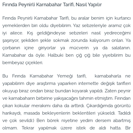
Fırında Peynirli Karnabahar Tarifi, Nasıl Yapılır
Fırında Peynirli Karnabahar Tarifi, bu aralar benim için kurtarıcı
yemeklerden biri oldu diyebilirim. Yaz sebzeleriyle aramız çok
iyi ailece. Kış geldiğindeyse sebzeleri nasıl yedireceğimi
şaşırıyor, şekilden şekle sokmak zorunda kalıyorum onları. Ya
çorbanın içine giriyorlar ya mücverin ya da salatanın.
Karnabahar da öyle. Halbuki ben çiğ çiğ bile yiyebilirim bu
bembeyaz çiçekleri.
Bu Fırında Karnabahar Yemeği tarifi, karnabaharla ne
yapabilirim diye araştırma yaparken internette değişik tarifleri
okuyup biraz ondan biraz bundan koyarak yapıldı. Zaten peynir
ve karnabaharın birbirine yakışacağını tahmin etmiştim. Fırından
çıkan kokular merakımı daha da arttırdı. Çıkardığımda görüntü
harikaydı, masada bekleyenlerin beklentileri yükseldi. Tadıldı
ve çok sevildi:) Ben börek niyetine yedim dersem abartmış
olmam. Tekrar yapılmak üzere istek de aldı hatta. Bir