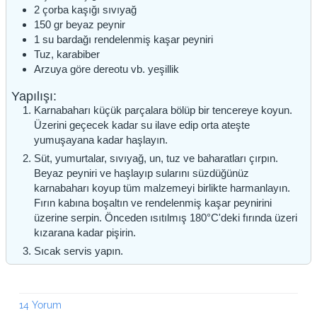
2
çorba kaşığı
sıvıyağ
150
gr
beyaz peynir
1
su bardağı
rendelenmiş kaşar peyniri
Tuz, karabiber
Arzuya göre dereotu vb. yeşillik
Yapılışı:
Karnabaharı küçük parçalara bölüp bir tencereye koyun.
Üzerini geçecek kadar su ilave edip orta ateşte
yumuşayana kadar haşlayın.
Süt, yumurtalar, sıvıyağ, un, tuz ve baharatları çırpın.
Beyaz peyniri ve haşlayıp sularını süzdüğünüz
karnabaharı koyup tüm malzemeyi birlikte harmanlayın.
Fırın kabına boşaltın ve rendelenmiş kaşar peynirini
üzerine serpin. Önceden ısıtılmış 180°C'deki fırında üzeri
kızarana kadar pişirin.
Sıcak servis yapın.
14 Yorum