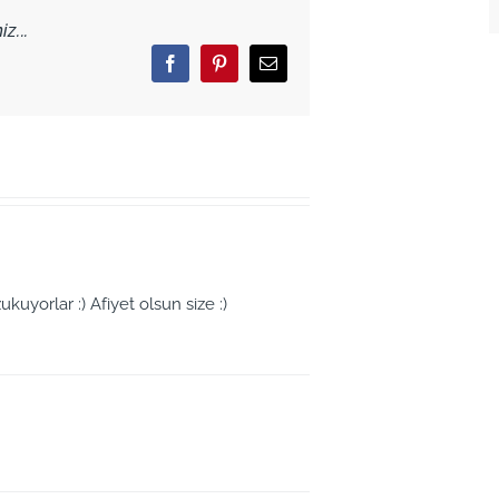
z...
Facebook
Pinterest
Email
ukuyorlar :) Afiyet olsun size :)