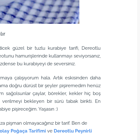
lır
dicek güzel bir tuzlu kurabiye tarifi, Dereotlu
eotunu hamurişlerinde kullanmayı seviyorsanız,
izdense bu kurabiyeyi de seversiniz.
maya çalışıyorum hala. Artık eskisinden daha
 ama doğru dürüst bir şeyler pişiremedim henüz
 sağolsunlar çaylar, börekler, kekler hiç boş
verilmeyi bekleyen bir sürü tabak birikti. En
biye pişireceğim. Yaşasın :)
za pişman olmayacağınız bir tarif. Ben de
olay Poğaça Tarifimi
ve
Dereotlu Peynirli