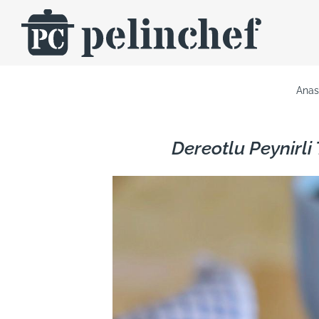
Skip
to
content
Anas
Dereotlu Peynirli