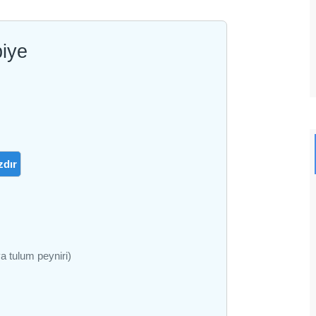
biye
zdır
ya tulum peyniri)