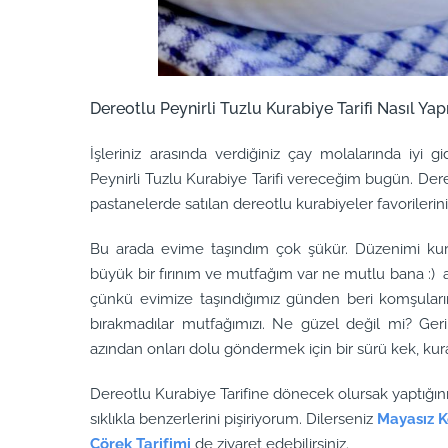
Dereotlu Peynirli Tuzlu Kurabiye Tarifi Nasıl Yapı
İşleriniz arasında verdiğiniz çay molalarında iyi gi
Peynirli Tuzlu Kurabiye Tarifi vereceğim bugün. Der
pastanelerde satılan dereotlu kurabiyeler favorilerin
Bu arada evime taşındım çok şükür. Düzenimi kur
büyük bir fırınım ve mutfağım var ne mutlu bana :)
çünkü evimize taşındığımız günden beri komşularım
bırakmadılar mutfağımızı. Ne güzel değil mi? Geri 
azından onları dolu göndermek için bir sürü kek, kura
Dereotlu Kurabiye Tarifine dönecek olursak yaptığını
sıklıkla benzerlerini pişiriyorum. Dilerseniz
Mayasız K
Çörek Tarifimi
de ziyaret edebilirsiniz.