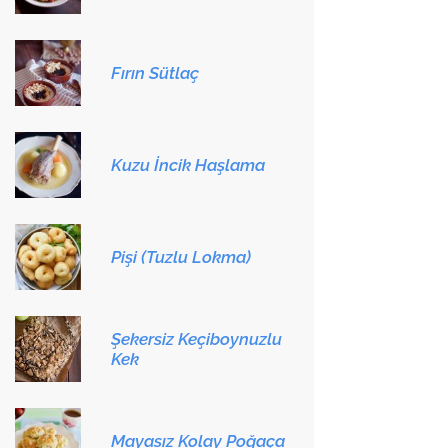
Fırın Sütlaç
Kuzu İncik Haşlama
Pişi (Tuzlu Lokma)
Şekersiz Keçiboynuzlu
Kek
Mayasız Kolay Poğaça