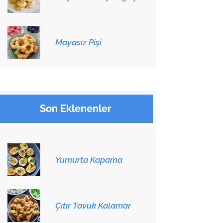
Mayasız Pişi
Son Eklenenler
Yumurta Kapama
Çıtır Tavuk Kalamar