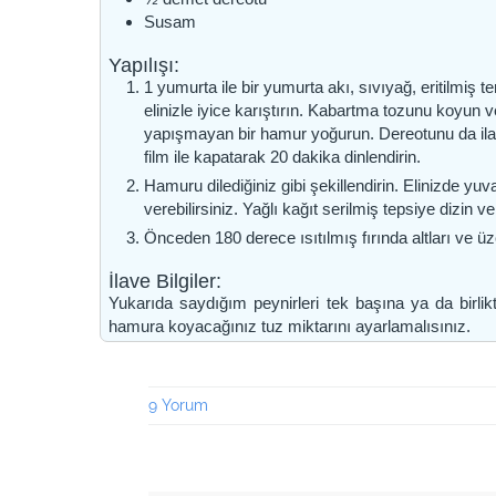
Susam
Yapılışı:
1 yumurta ile bir yumurta akı, sıvıyağ, eritilmiş 
elinizle iyice karıştırın. Kabartma tozunu koyu
yapışmayan bir hamur yoğurun. Dereotunu da ila
film ile kapatarak 20 dakika dinlendirin.
Hamuru dilediğiniz gibi şekillendirin. Elinizde yuva
verebilirsiniz. Yağlı kağıt serilmiş tepsiye dizin
Önceden 180 derece ısıtılmış fırında altları ve üze
İlave Bilgiler:
Yukarıda saydığım peynirleri tek başına ya da birlikte
hamura koyacağınız tuz miktarını ayarlamalısınız.
9 Yorum