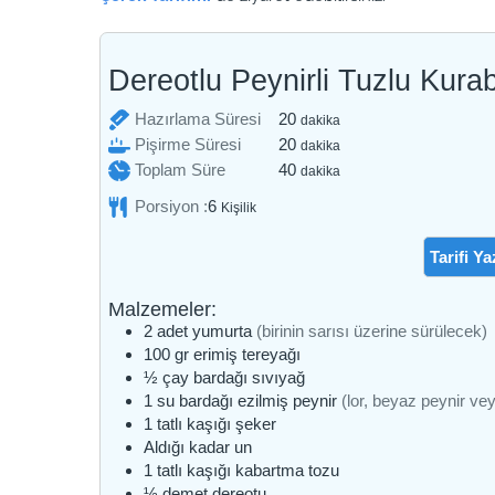
Dereotlu Peynirli Tuzlu Kura
dakika
Hazırlama Süresi
20
dakika
dakika
Pişirme Süresi
20
dakika
dakika
Toplam Süre
40
dakika
Porsiyon :
6
Kişilik
Tarifi Ya
Malzemeler:
2
adet
yumurta
(birinin sarısı üzerine sürülecek)
100
gr
erimiş tereyağı
½
çay bardağı
sıvıyağ
1
su bardağı
ezilmiş peynir
(lor, beyaz peynir ve
1
tatlı kaşığı
şeker
Aldığı kadar
un
1
tatlı kaşığı
kabartma tozu
½
demet
dereotu