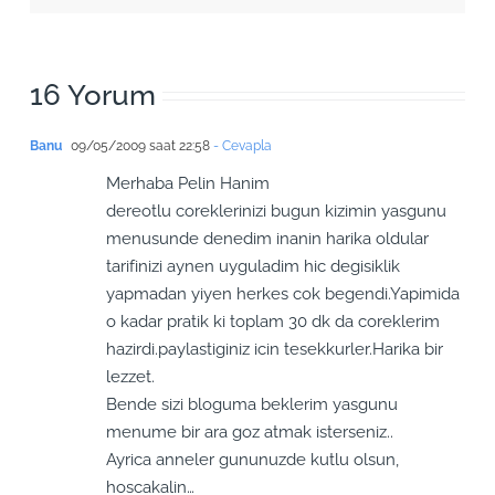
16 Yorum
Banu
09/05/2009 saat 22:58
- Cevapla
Merhaba Pelin Hanim
dereotlu coreklerinizi bugun kizimin yasgunu
menusunde denedim inanin harika oldular
tarifinizi aynen uyguladim hic degisiklik
yapmadan yiyen herkes cok begendi.Yapimida
o kadar pratik ki toplam 30 dk da coreklerim
hazirdi.paylastiginiz icin tesekkurler.Harika bir
lezzet.
Bende sizi bloguma beklerim yasgunu
menume bir ara goz atmak isterseniz..
Ayrica anneler gununuzde kutlu olsun,
hoscakalin…