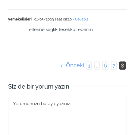
yemekelisleri
01/05/2009 saat 05:20
- Cevapla
ellerine saglık tesekkür ederim
Önceki
1
…
6
7
8
Siz de bir yorum yazın
Yorum