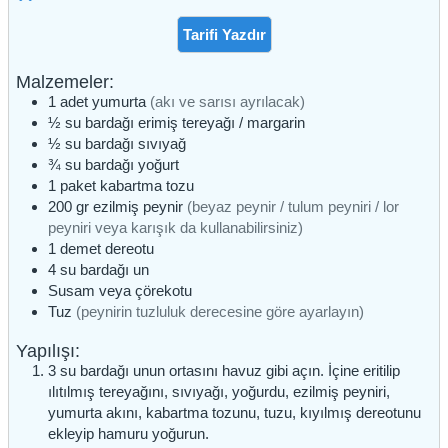
Tarifi Yazdır
Malzemeler:
1
adet
yumurta
(akı ve sarısı ayrılacak)
½
su bardağı
erimiş tereyağı / margarin
½
su bardağı
sıvıyağ
¾
su bardağı
yoğurt
1
paket
kabartma tozu
200
gr
ezilmiş peynir
(beyaz peynir / tulum peyniri / lor
peyniri veya karışık da kullanabilirsiniz)
1
demet
dereotu
4
su bardağı
un
Susam veya çörekotu
Tuz
(peynirin tuzluluk derecesine göre ayarlayın)
Yapılışı:
3 su bardağı unun ortasını havuz gibi açın. İçine eritilip
ılıtılmış tereyağını, sıvıyağı, yoğurdu, ezilmiş peyniri,
yumurta akını, kabartma tozunu, tuzu, kıyılmış dereotunu
ekleyip hamuru yoğurun.