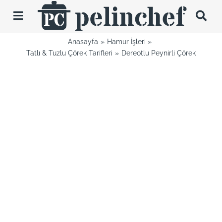
Skip
to
Toggle
content
Navigation
Anasayfa
Hamur İşleri
Tarifler
Tatlı & Tuzlu Çörek Tarifleri
Dereotlu Peynirli Çörek
Videolar
Hakkımda
İletişim