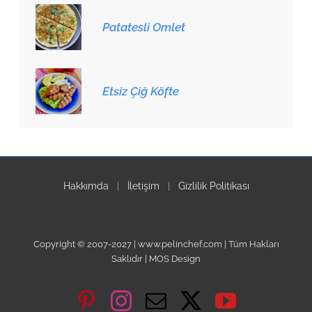
Patatesli Omlet
Etsiz Çiğ Köfte
Hakkımda
|
İletişim
|
Gizlilik Politikası
Copyright © 2007-2027 | www.pelinchef.com | Tüm Hakları
Saklıdır | MOS Design
Pinterest
Instagram
Email
X
YouTube