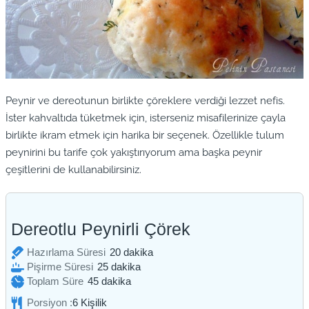
Peynir ve dereotunun birlikte çöreklere verdiği lezzet nefis.
İster kahvaltıda tüketmek için, isterseniz misafilerinize çayla
birlikte ikram etmek için harika bir seçenek. Özellikle tulum
peynirini bu tarife çok yakıştırıyorum ama başka peynir
çeşitlerini de kullanabilirsiniz.
Dereotlu Peynirli Çörek
dakika
Hazırlama Süresi
20
dakika
dakika
Pişirme Süresi
25
dakika
dakika
Toplam Süre
45
dakika
Porsiyon :
6
Kişilik