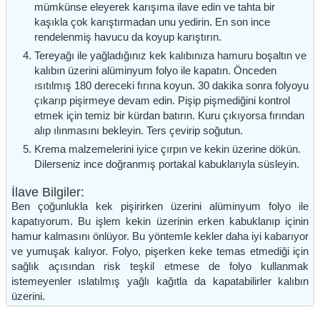
mümkünse eleyerek karışıma ilave edin ve tahta bir
kaşıkla çok karıştırmadan unu yedirin. En son ince
rendelenmiş havucu da koyup karıştırın.
Tereyağı ile yağladığınız kek kalıbınıza hamuru boşaltın ve
kalıbın üzerini alüminyum folyo ile kapatın. Önceden
ısıtılmış 180 dereceki fırına koyun. 30 dakika sonra folyoyu
çıkarıp pişirmeye devam edin. Pişip pişmediğini kontrol
etmek için temiz bir kürdan batırın. Kuru çıkıyorsa fırından
alıp ılınmasını bekleyin. Ters çevirip soğutun.
Krema malzemelerini iyice çırpın ve kekin üzerine dökün.
Dilerseniz ince doğranmış portakal kabuklarıyla süsleyin.
İlave Bilgiler:
Ben çoğunlukla kek pişirirken üzerini alüminyum folyo ile
kapatıyorum. Bu işlem kekin üzerinin erken kabuklanıp içinin
hamur kalmasını önlüyor. Bu yöntemle kekler daha iyi kabarıyor
ve yumuşak kalıyor. Folyo, pişerken keke temas etmediği için
sağlık açısından risk teşkil etmese de folyo kullanmak
istemeyenler ıslatılmış yağlı kağıtla da kapatabilirler kalıbın
üzerini.