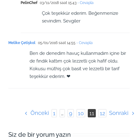
PelinChef
03/11/2018 saat 15:43
- Cevapla
Çok teşekkür ederim. Beğenmenize
sevindim. Sevgiler
Melike Çetişkol
05/01/2016 saat 14:55
- Cevapla
Ben de denedim havuç kullanmadım içine bir
de fındık kattım çok lezzetli çok hafif oldu.
Kokusu müthiş çok basit ve lezzetli bir tarif
teşekkür ederim. ❤
Önceki
Sonraki
1
…
9
10
11
12
Siz de bir yorum yazın