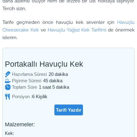
daha albenili oluyor hem de lezzeti bir üst noktaya taşınıyor.
Tercih sizin.
Tarife geçmeden önce havuçlu kek sevenler için
Havuçlu
Cheesecake Kek
ve
Havuçlu Yağsız Kek Tarifimi
de önermek
isterim.
Portakallı Havuçlu Kek
dakika
Hazırlama Süresi
20
dakika
dakika
Pişirme Süresi
45
dakika
saat
dakika
Toplam Süre
1
saat
5
dakika
Porsiyon :
6
Kişilik
Tarifi Yazdır
Malzemeler:
Kek: