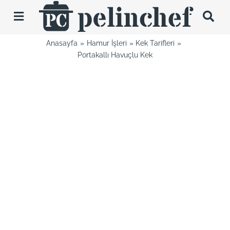
Skip
to
Toggle
content
Navigation
Anasayfa
Hamur İşleri
Kek Tarifleri
Tarifler
Portakallı Havuçlu Kek
Videolar
Hakkımda
İletişim