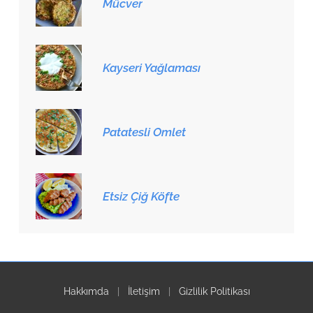
Mücver
Kayseri Yağlaması
Patatesli Omlet
Etsiz Çiğ Köfte
Hakkımda
|
İletişim
|
Gizlilik Politikası