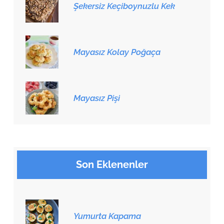
Şekersiz Keçiboynuzlu Kek
Mayasız Kolay Poğaça
Mayasız Pişi
Son Eklenenler
Yumurta Kapama