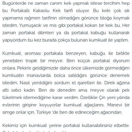
Bugünlerde ne zaman canım kek yapmak istese tercihim hep
bu Portakallı Kakaolu Kek tarifi oluyor. Bu keki çok sık
yapmama rağmen tarifinin olmadığını görünce bloğa koymak
istedim. Yumuşacık ve mis gibi portakal kokan bir kek bu. Her
zaman portakal dilimleri ya da portakal kabuğu kullanarak
yapıyordum bu kez burada çokça bulunan kumkuat ile yaptım.
Kumkuat, aroması portakala benzeyen, kabuğu ile birlikte
yenebilen tropik bir meyve. Ben küçük portakal diyorum
onlara. Pekin’e geldiğimizde daha önce ülkemizde görmediğim
kumkuatın manavlarda bolca satıldığını görünce denemek
istedim. Nasıl yenildiğini sordum el işaretleri ile. Direk ağzına
attı satıcı kadın. Ben de denedim ama meyve olarak pek
tüketmek istemediğime karar verdim. Özellikle Çin yeni yılında
evlerinin girişine koyuyorlar kumkuat ağaçlarını. Manevi bir
simge onlar için. Türkiye ‘de ben de edineceğim ağacından.
Kekimiz için kumkuat yerine portakal kullanabilirsiniz elbette.