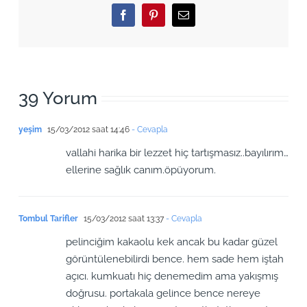
Facebook
Pinterest
Email
39 Yorum
yeşim
15/03/2012 saat 14:46
- Cevapla
vallahi harika bir lezzet hiç tartışmasız..bayılırım…
ellerine sağlık canım.öpüyorum.
Tombul Tarifler
15/03/2012 saat 13:37
- Cevapla
pelinciğim kakaolu kek ancak bu kadar güzel
görüntülenebilirdi bence. hem sade hem iştah
açıcı. kumkuatı hiç denemedim ama yakışmış
doğrusu. portakala gelince bence nereye