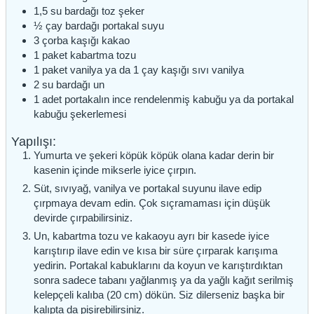
1,5
su bardağı
toz şeker
½
çay bardağı
portakal suyu
3
çorba kaşığı
kakao
1
paket
kabartma tozu
1
paket
vanilya ya da 1 çay kaşığı sıvı vanilya
2
su bardağı
un
1
adet
portakalın ince rendelenmiş kabuğu ya da portakal
kabuğu şekerlemesi
Yapılışı:
Yumurta ve şekeri köpük köpük olana kadar derin bir
kasenin içinde mikserle iyice çırpın.
Süt, sıvıyağ, vanilya ve portakal suyunu ilave edip
çırpmaya devam edin. Çok sıçramaması için düşük
devirde çırpabilirsiniz.
Un, kabartma tozu ve kakaoyu ayrı bir kasede iyice
karıştırıp ilave edin ve kısa bir süre çırparak karışıma
yedirin. Portakal kabuklarını da koyun ve karıştırdıktan
sonra sadece tabanı yağlanmış ya da yağlı kağıt serilmiş
kelepçeli kalıba (20 cm) dökün. Siz dilerseniz başka bir
kalıpta da pişirebilirsiniz.