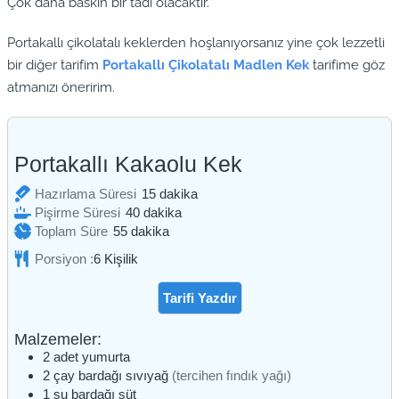
Çok daha baskın bir tadı olacaktır.
Portakallı çikolatalı keklerden hoşlanıyorsanız yine çok lezzetli
bir diğer tarifim
Portakallı Çikolatalı Madlen Kek
tarifime göz
atmanızı öneririm.
Portakallı Kakaolu Kek
dakika
Hazırlama Süresi
15
dakika
dakika
Pişirme Süresi
40
dakika
dakika
Toplam Süre
55
dakika
Porsiyon :
6
Kişilik
Tarifi Yazdır
Malzemeler:
2
adet
yumurta
2
çay bardağı
sıvıyağ
(tercihen fındık yağı)
1
su bardağı
süt