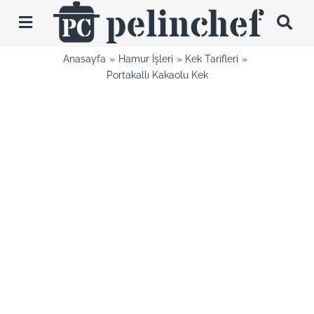
Skip
to
Toggle
content
Navigation
Anasayfa
Hamur İşleri
Kek Tarifleri
Tarifler
Portakallı Kakaolu Kek
Videolar
Hakkımda
İletişim