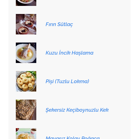
Fırın Sütlaç
Kuzu İncik Haşlama
Pişi (Tuzlu Lokma)
Şekersiz Keçiboynuzlu Kek
Mayasız Kolay Poğaça