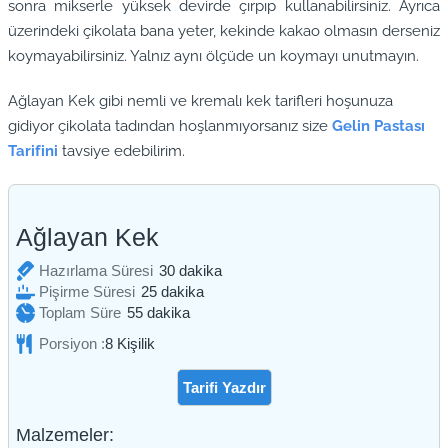
sonra mikserle yüksek devirde çırpıp kullanabilirsiniz. Ayrıca
üzerindeki çikolata bana yeter, kekinde kakao olmasın derseniz
koymayabilirsiniz. Yalnız aynı ölçüde un koymayı unutmayın.
Ağlayan Kek gibi nemli ve kremalı kek tarifleri hoşunuza
gidiyor çikolata tadından hoşlanmıyorsanız size
Gelin Pastası
Tarifini
tavsiye edebilirim.
Ağlayan Kek
dakika
Hazırlama Süresi
30
dakika
dakika
Pişirme Süresi
25
dakika
dakika
Toplam Süre
55
dakika
Porsiyon :
8
Kişilik
Tarifi Yazdır
Malzemeler: