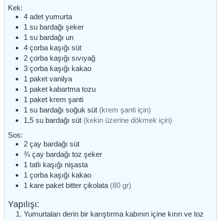
Kek:
4
adet
yumurta
1
su bardağı
şeker
1
su bardağı
un
4
çorba kaşığı
süt
2
çorba kaşığı
sıvıyağ
3
çorba kaşığı
kakao
1
paket
vanilya
1
paket
kabartma tozu
1
paket
krem şanti
1
su bardağı
soğuk süt
(krem şanti için)
1,5
su bardağı
süt
(kekin üzerine dökmek için)
Sos:
2
çay bardağı
süt
¾
çay bardağı
toz şeker
1
tatlı kaşığı
nişasta
1
çorba kaşığı
kakao
1
kare paket
bitter çikolata
(80 gr)
Yapılışı:
Yumurtaları derin bir karıştırma kabının içine kırın ve toz