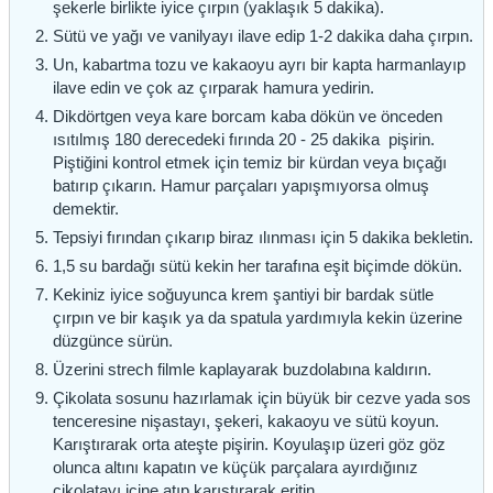
şekerle birlikte iyice çırpın (yaklaşık 5 dakika).
Sütü ve yağı ve vanilyayı ilave edip 1-2 dakika daha çırpın.
Un, kabartma tozu ve kakaoyu ayrı bir kapta harmanlayıp
ilave edin ve çok az çırparak hamura yedirin.
Dikdörtgen veya kare borcam kaba dökün ve önceden
ısıtılmış 180 derecedeki fırında 20 - 25 dakika pişirin.
Piştiğini kontrol etmek için temiz bir kürdan veya bıçağı
batırıp çıkarın. Hamur parçaları yapışmıyorsa olmuş
demektir.
Tepsiyi fırından çıkarıp biraz ılınması için 5 dakika bekletin.
1,5 su bardağı sütü kekin her tarafına eşit biçimde dökün.
Kekiniz iyice soğuyunca krem şantiyi bir bardak sütle
çırpın ve bir kaşık ya da spatula yardımıyla kekin üzerine
düzgünce sürün.
Üzerini strech filmle kaplayarak buzdolabına kaldırın.
Çikolata sosunu hazırlamak için büyük bir cezve yada sos
tenceresine nişastayı, şekeri, kakaoyu ve sütü koyun.
Karıştırarak orta ateşte pişirin. Koyulaşıp üzeri göz göz
olunca altını kapatın ve küçük parçalara ayırdığınız
çikolatayı içine atıp karıştırarak eritin.