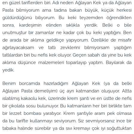
en güzel tariflerden biri. Adı neden Ağlayan Kek ya da Ağlayan
Pasta bilmiyorum ama tadına bakan büyük, küçük herkesi
güldürdüğünü biliyorum. Bu keki teyzemden öğrendikten
sonra, kardeşimin elinden sıklıkla yerdik. Belki o bile
unutmuştur bir zamanlar ne kadar çok bu keki yaptığını. Ben
de arada bir aklıma geldikçe yapıyorum. Özellikle de misafir
ağırlayacaksam ve tatlı zevklerini bilmiyorsam yaptığım
tatlılardan biri bu nefis kek oluyor. Geçen sabah da yine bu kek
aklıma düşünce malzemeleri toparlayıp yaptım. Bayılarak da
yedik.
Benim borcamda hazırladığım Ağlayan Kek (ya da belki
Ağlayan Pasta demeliyim) üç ayrı katmandan oluşuyor. Altta
ıslatılmış kakaolu kek, üzerinde krem şanti ve en üstte de nefis
bir çikolata sosu bulunuyor. Bu katmanların her biri birlikte tam
bir lezzet bombası yaratıyor. Krem şantiyle aram pek olmasa
da bu tarifte kullanmayı seviyorum. Siz sevmiyorsanız ince bir
tabaka halinde sürebilir ya da sıvı kremayı çok iyi soğuttuktan