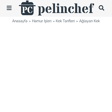
Skip
to
Toggle
content
Navigation
Anasayfa
Hamur İşleri
Kek Tarifleri
Ağlayan Kek
Tarifler
Videolar
Hakkımda
İletişim