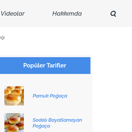
Videolar
Hakkımda
eği
Popüler Tarifler
Pamuk Poğaça
Sodalı Bayatlamayan
Poğaça