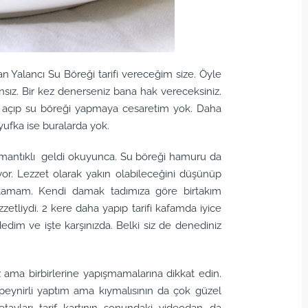
n Yalancı Su Böreği tarifi vereceğim size. Öyle
sız. Bir kez denerseniz bana hak vereceksiniz.
r açıp su böreği yapmaya cesaretim yok. Daha
yufka ise buralarda yok.
da mantıklı geldi okuyunca. Su böreği hamuru da
or. Lezzet olarak yakın olabileceğini düşünüp
tamam. Kendi damak tadımıza göre birtakım
zetliydi. 2 kere daha yapıp tarifi kafamda iyice
edim ve işte karşınızda. Belki siz de denediniz
z ama birbirlerine yapışmamalarına dikkat edin.
eynirli yaptım ama kıymalısının da çok güzel
detayları tarif kartının sonundaki videodan da