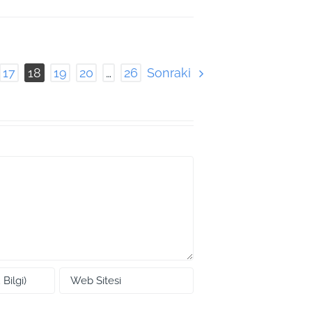
Sonraki
17
18
19
20
…
26