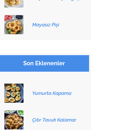
Mayasız Pişi
Son Eklenenler
Yumurta Kapama
Çıtır Tavuk Kalamar