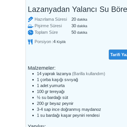
Lazanyadan Yalancı Su Böre
dakika
Hazırlama Süresi
20
dakika
dakika
Pişirme Süresi
30
dakika
dakika
Toplam Süre
50
dakika
Porsiyon :
4
Kişilik
Tarifi Ya
Malzemeler:
14
yaprak
lazanya
(Barilla kullandım)
1
çorba kaşığı
sıvıyağ
1
adet
yumurta
100
gr
tereyağı
½
su bardağı
süt
200
gr
beyaz peynir
3-4
sap
ince doğranmış maydanoz
1
su bardağı
kaşar peyniri rendesi
Yapılışı: