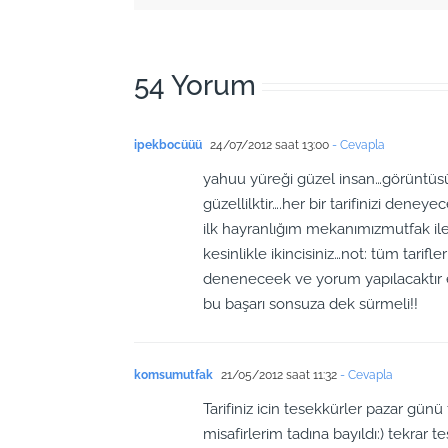
54 Yorum
ipekbocüüü
24/07/2012 saat 13:00
- Cevapla
yahuu yüreği güzel insan…görüntüsü
güzellilktir….her bir tarifinizi deneyec
ilk hayranlığım mekanımızmutfak ile
kesinlikle ikincisiniz…not: tüm tarif
deneneceek ve yorum yapılacaktır 
bu başarı sonsuza dek sürmeli!!
komsumutfak
21/05/2012 saat 11:32
- Cevapla
Tarifiniz icin tesekkürler pazar günü
misafirlerim tadına bayıldı:) tekrar 