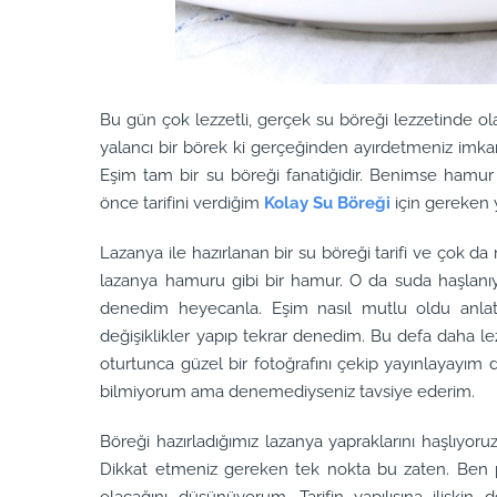
Bu gün çok lezzetli, gerçek su böreği lezzetinde ola
yalancı bir börek ki gerçeğinden ayırdetmeniz imkan
Eşim tam bir su böreği fanatiğidir. Benimse hamu
önce tarifini verdiğim
Kolay Su Böreği
için gereken 
Lazanya ile hazırlanan bir su böreği tarifi ve çok 
lazanya hamuru gibi bir hamur. O da suda haşlanıy
denedim heyecanla. Eşim nasıl mutlu oldu anla
değişiklikler yapıp tekrar denedim. Bu defa daha lez
oturtunca güzel bir fotoğrafını çekip yayınlayayım d
bilmiyorum ama denemediyseniz tavsiye ederim.
Böreği hazırladığımız lazanya yapraklarını haşlıyoru
Dikkat etmeniz gereken tek nokta bu zaten. Ben p
olacağını düşünüyorum. Tarifin yapılışına ilişkin 