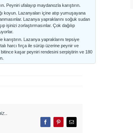
ın. Peyniri ufalayıp maydanozla karıştırın.
ğı koyun. Lazanyaları içine atıp yumuşayana
lanmasınlar. Lazanya yapraklarını soğuk sudan
şıp işinizi zorlaştırmasınlar. Çok dağılıp
uyorlar.
ile karıştırın. Lazanya yapraklarını tepsiye
ı harcı fırça ile sürüp üzerine peynir ve
bitince kaşar peyniri rendesini serpiştirin ve 180
in.
z...
Facebook
Pinterest
Email