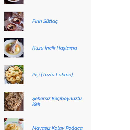
Fırın Sütlaç
Kuzu İncik Haşlama
Pişi (Tuzlu Lokma)
Şekersiz Keçiboynuzlu
Kek
Mayasız Kolay Poğaça