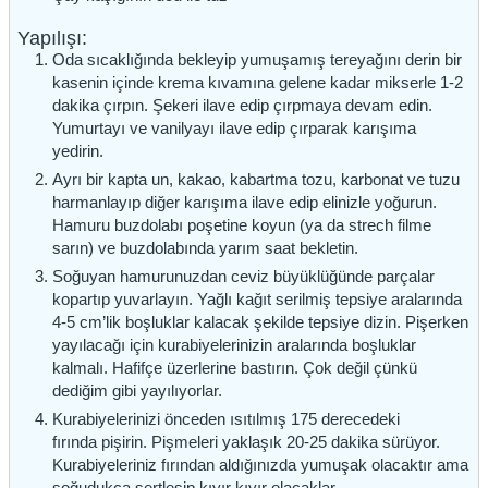
Yapılışı:
Oda sıcaklığında bekleyip yumuşamış tereyağını derin bir
kasenin içinde krema kıvamına gelene kadar mikserle 1-2
dakika çırpın. Şekeri ilave edip çırpmaya devam edin.
Yumurtayı ve vanilyayı ilave edip çırparak karışıma
yedirin.
Ayrı bir kapta un, kakao, kabartma tozu, karbonat ve tuzu
harmanlayıp diğer karışıma ilave edip elinizle yoğurun.
Hamuru buzdolabı poşetine koyun (ya da strech filme
sarın) ve buzdolabında yarım saat bekletin.
Soğuyan hamurunuzdan ceviz büyüklüğünde parçalar
kopartıp yuvarlayın. Yağlı kağıt serilmiş tepsiye aralarında
4-5 cm’lik boşluklar kalacak şekilde tepsiye dizin. Pişerken
yayılacağı için kurabiyelerinizin aralarında boşluklar
kalmalı. Hafifçe üzerlerine bastırın. Çok değil çünkü
dediğim gibi yayılıyorlar.
Kurabiyelerinizi önceden ısıtılmış 175 derecedeki
fırında pişirin. Pişmeleri yaklaşık 20-25 dakika sürüyor.
Kurabiyeleriniz fırından aldığınızda yumuşak olacaktır ama
soğudukça sertleşip kıyır kıyır olacaklar.