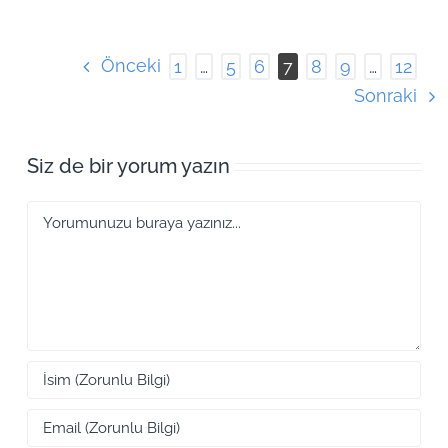
Önceki
1
…
5
6
7
8
9
…
12
Sonraki
Siz de bir yorum yazın
Yorum