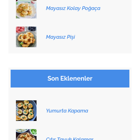
Mayasız Kolay Poğaça
Mayasız Pişi
Son Eklenenler
Yumurta Kapama
Çıtır Tavuk Kalamar