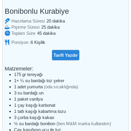
Bonibonlu Kurabiye
dakika
Hazırlama Süresi
20
dakika
dakika
Pişirme Süresi
25
dakika
dakika
Toplam Süre
45
dakika
Porsiyon :
6
Kişilik
Tarifi Yazdır
Malzemeler:
175
gr
tereyağı
1+ ¼
su bardağı
toz şeker
1
adet
yumurta
(oda sıcaklığında)
3
su bardağı
un
1
paket
vanilya
1
çay kaşığı
karbonat
1
tatlı kaşığı
kabartma tozu
3
çorba kaşığı
kakao
½
su bardağı
bonibon
(ben M&M marka kullandım)
Çay kaşığının ucu ile
tuz