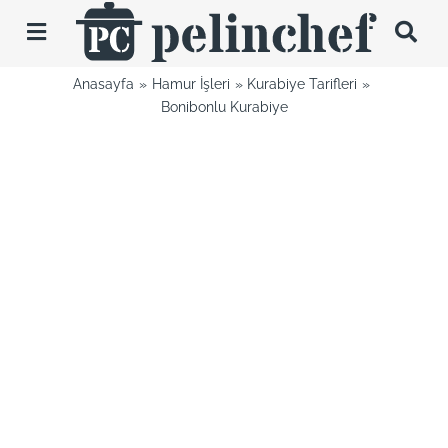
Skip
to
Toggle
content
Navigation
Anasayfa
Hamur İşleri
Kurabiye Tarifleri
Tarifler
Bonibonlu Kurabiye
Videolar
Hakkımda
İletişim