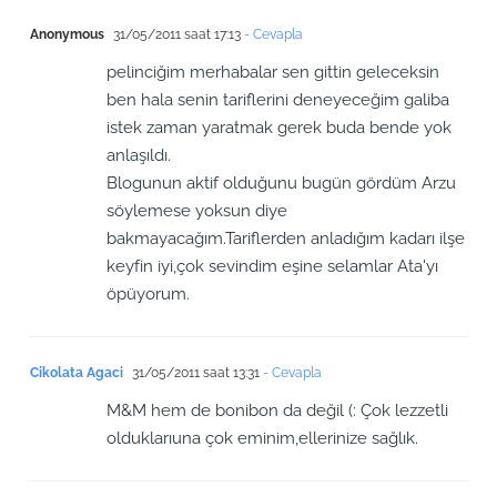
Anonymous
31/05/2011 saat 17:13
- Cevapla
pelinciğim merhabalar sen gittin geleceksin
ben hala senin tariflerini deneyeceğim galiba
istek zaman yaratmak gerek buda bende yok
anlaşıldı.
Blogunun aktif olduğunu bugün gördüm Arzu
söylemese yoksun diye
bakmayacağım.Tariflerden anladığım kadarı ilşe
keyfin iyi,çok sevindim eşine selamlar Ata'yı
öpüyorum.
Cikolata Agaci
31/05/2011 saat 13:31
- Cevapla
M&M hem de bonibon da değil (: Çok lezzetli
olduklarıuna çok eminim,ellerinize sağlık.