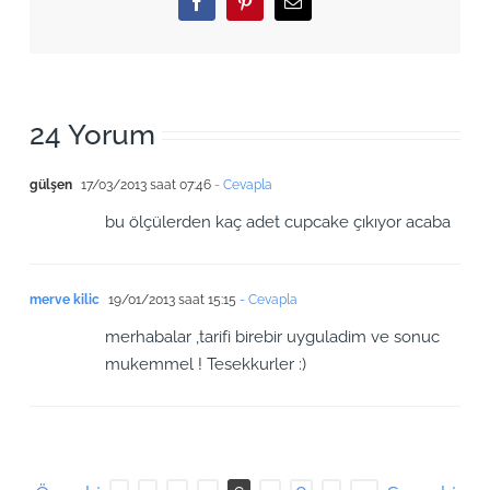
Facebook
Pinterest
Email
24 Yorum
gülşen
17/03/2013 saat 07:46
- Cevapla
bu ölçülerden kaç adet cupcake çıkıyor acaba
merve kilic
19/01/2013 saat 15:15
- Cevapla
merhabalar ,tarifi birebir uyguladim ve sonuc
mukemmel ! Tesekkurler :)