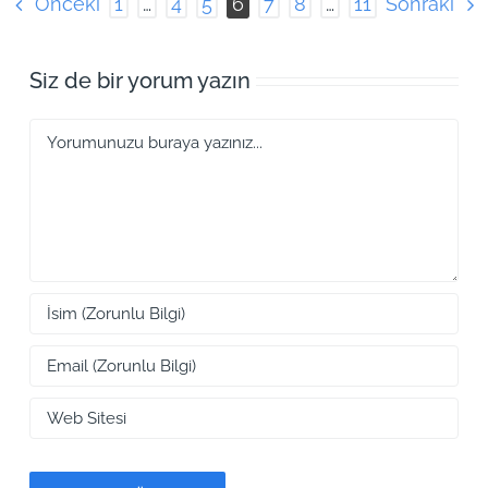
Önceki
Sonraki
1
…
4
5
6
7
8
…
11
Siz de bir yorum yazın
Yorum