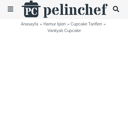
Skip
to
Toggle
content
Navigation
Anasayfa
Hamur İşleri
Cupcake Tarifleri
Tarifler
Vanilyalı Cupcake
Videolar
Hakkımda
İletişim