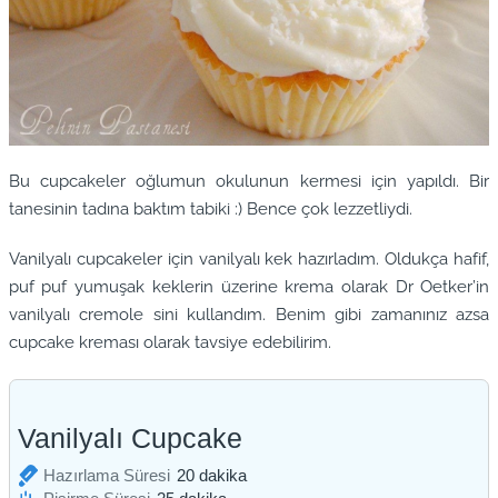
Bu cupcakeler oğlumun okulunun kermesi için yapıldı. Bir
tanesinin tadına baktım tabiki :) Bence çok lezzetliydi.
Vanilyalı cupcakeler için vanilyalı kek hazırladım. Oldukça hafif,
puf puf yumuşak keklerin üzerine krema olarak Dr Oetker’in
vanilyalı cremole sini kullandım. Benim gibi zamanınız azsa
cupcake kreması olarak tavsiye edebilirim.
Vanilyalı Cupcake
dakika
Hazırlama Süresi
20
dakika
dakika