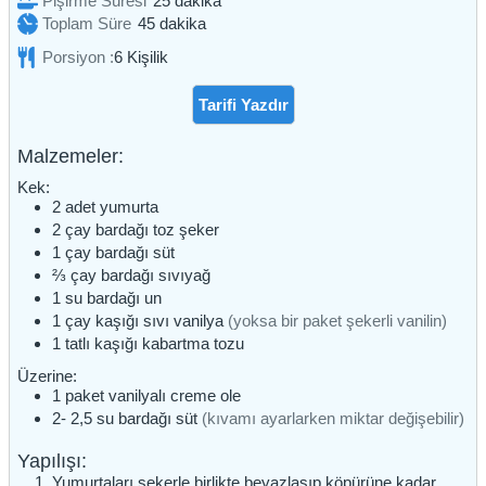
Pişirme Süresi
25
dakika
dakika
Toplam Süre
45
dakika
Porsiyon :
6
Kişilik
Tarifi Yazdır
Malzemeler:
Kek:
2
adet
yumurta
2
çay bardağı
toz şeker
1
çay bardağı
süt
⅔
çay bardağı
sıvıyağ
1
su bardağı
un
1
çay kaşığı
sıvı vanilya
(yoksa bir paket şekerli vanilin)
1
tatlı kaşığı
kabartma tozu
Üzerine:
1
paket
vanilyalı creme ole
2- 2,5
su bardağı
süt
(kıvamı ayarlarken miktar değişebilir)
Yapılışı:
Yumurtaları şekerle birlikte beyazlaşıp köpürüne kadar