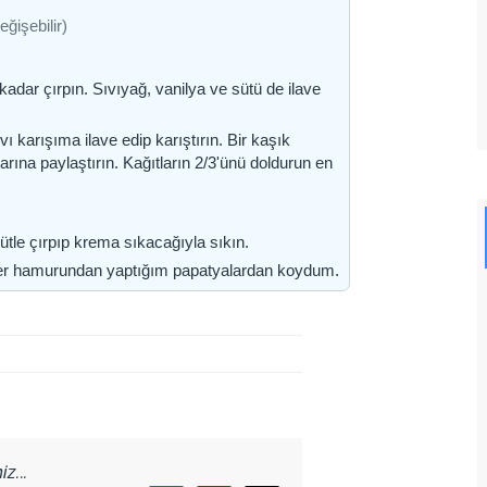
ğişebilir)
kadar çırpın. Sıvıyağ, vanilya ve sütü de ilave
ı karışıma ilave edip karıştırın. Bir kaşık
larına paylaştırın. Kağıtların 2/3'ünü doldurun en
ütle çırpıp krema sıkacağıyla sıkın.
şeker hamurundan yaptığım papatyalardan koydum.
z...