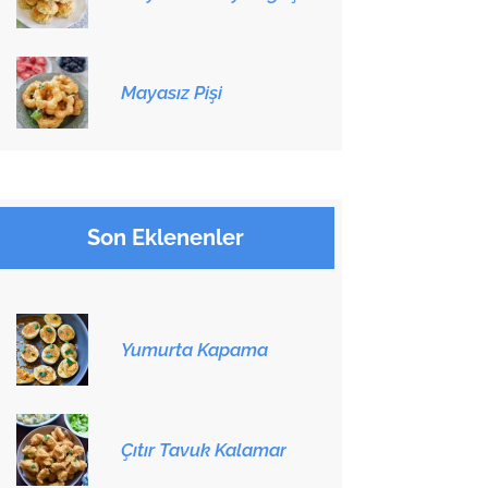
Mayasız Pişi
Son Eklenenler
Yumurta Kapama
Çıtır Tavuk Kalamar