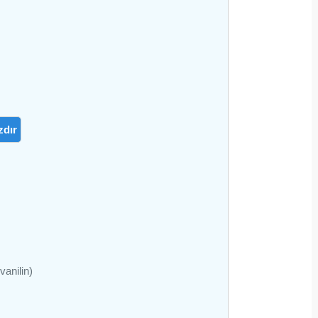
zdır
vanilin)