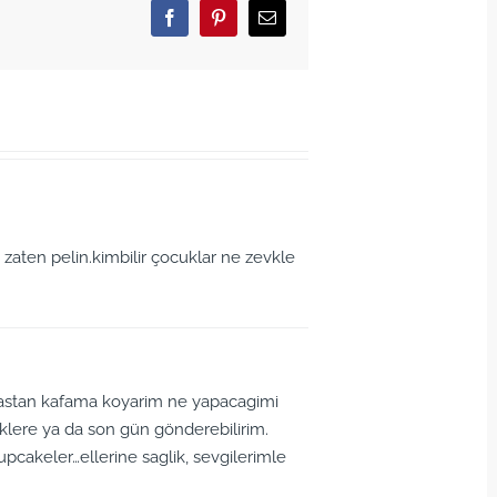
Facebook
Pinterest
Email
 zaten pelin.kimbilir çocuklar ne zevkle
Bastan kafama koyarim ne yapacagimi
lere ya da son gün gönderebilirim.
upcakeler…ellerine saglik, sevgilerimle