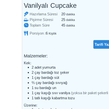
Vanilyalı Cupcake
dakika
Hazırlama Süresi
20
dakika
dakika
Pişirme Süresi
25
dakika
dakika
Toplam Süre
45
dakika
Porsiyon :
6
Kişilik
Tarifi Ya
Malzemeler:
Kek:
2
adet
yumurta
2
çay bardağı
toz şeker
1
çay bardağı
süt
⅔
çay bardağı
sıvıyağ
1
su bardağı
un
1
çay kaşığı
sıvı vanilya
(yoksa bir paket şekerli 
1
tatlı kaşığı
kabartma tozu
Üzerine: