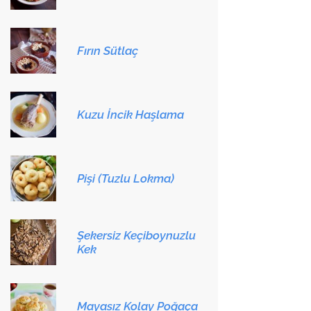
Fırın Sütlaç
Kuzu İncik Haşlama
Pişi (Tuzlu Lokma)
Şekersiz Keçiboynuzlu
Kek
Mayasız Kolay Poğaça