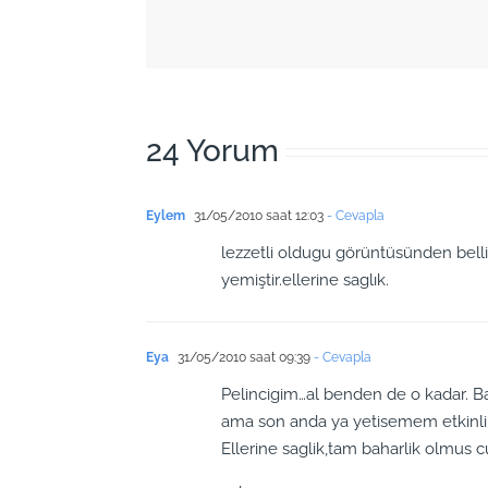
24 Yorum
Eylem
31/05/2010 saat 12:03
- Cevapla
lezzetli oldugu görüntüsünden belli
yemiştir.ellerine saglık.
Eya
31/05/2010 saat 09:39
- Cevapla
Pelincigim…al benden de o kadar. 
ama son anda ya yetisemem etkinlik
Ellerine saglik,tam baharlik olmus c