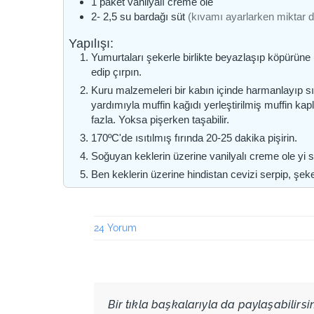
1
paket
vanilyalı creme ole
2- 2,5
su bardağı
süt
(kıvamı ayarlarken miktar de
Yapılışı:
Yumurtaları şekerle birlikte beyazlaşıp köpürüne 
edip çırpın.
Kuru malzemeleri bir kabın içinde harmanlayıp sıv
yardımıyla muffin kağıdı yerleştirilmiş muffin kap
fazla. Yoksa pişerken taşabilir.
170ºC'de ısıtılmış fırında 20-25 dakika pişirin.
Soğuyan keklerin üzerine vanilyalı creme ole yi s
Ben keklerin üzerine hindistan cevizi serpip, 
24 Yorum
Bir tıkla başkalarıyla da paylaşabilirsini