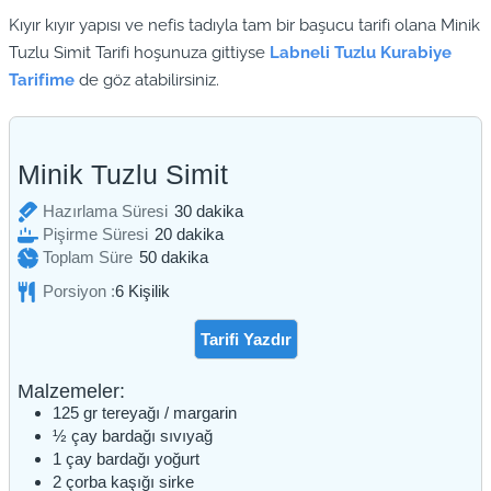
Kıyır kıyır yapısı ve nefis tadıyla tam bir başucu tarifi olana Minik
Tuzlu Simit Tarifi hoşunuza gittiyse
Labneli Tuzlu Kurabiye
Tarifime
de göz atabilirsiniz.
Minik Tuzlu Simit
dakika
Hazırlama Süresi
30
dakika
dakika
Pişirme Süresi
20
dakika
dakika
Toplam Süre
50
dakika
Porsiyon :
6
Kişilik
Tarifi Yazdır
Malzemeler:
125
gr
tereyağı / margarin
½
çay bardağı
sıvıyağ
1
çay bardağı
yoğurt
2
çorba kaşığı
sirke