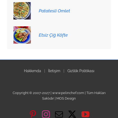
Patatesli Omlet
Etsiz Çiğ Köfte
Hakkımda
|
İletişim
|
Gizlilik Politikası
Copyright © 2007-2027 | www.pelinchef.com | Tüm Hakları
Saklıdır | MOS Design
Pinterest
Instagram
Email
X
YouTube