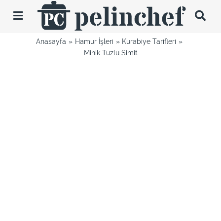
Skip
to
Toggle
content
Navigation
Anasayfa
Hamur İşleri
Kurabiye Tarifleri
Tarifler
Minik Tuzlu Simit
Videolar
Hakkımda
İletişim