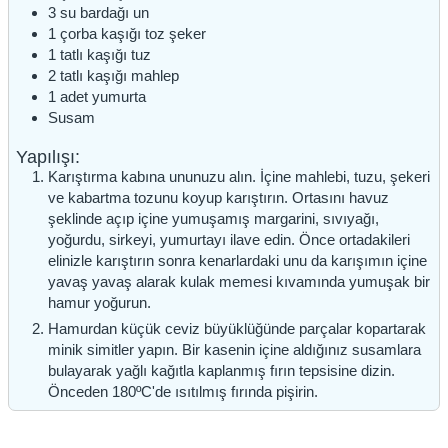
3
su bardağı
un
1
çorba kaşığı
toz şeker
1
tatlı kaşığı
tuz
2
tatlı kaşığı
mahlep
1
adet
yumurta
Susam
Yapılışı:
Karıştırma kabına ununuzu alın. İçine mahlebi, tuzu, şekeri
ve kabartma tozunu koyup karıştırın. Ortasını havuz
şeklinde açıp içine yumuşamış margarini, sıvıyağı,
yoğurdu, sirkeyi, yumurtayı ilave edin. Önce ortadakileri
elinizle karıştırın sonra kenarlardaki unu da karışımın içine
yavaş yavaş alarak kulak memesi kıvamında yumuşak bir
hamur yoğurun.
Hamurdan küçük ceviz büyüklüğünde parçalar kopartarak
minik simitler yapın. Bir kasenin içine aldığınız susamlara
bulayarak yağlı kağıtla kaplanmış fırın tepsisine dizin.
Önceden 180ºC'de ısıtılmış fırında pişirin.