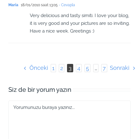
Maria
18/01/2010 saat 13:05
- Cevapla
Very delicious and tasty simiti. I love your blog,
it is very good and your pictures are so inviting.
Have a nice week. Greetings :)
Önceki
Sonraki
1
2
3
4
5
…
7
Siz de bir yorum yazın
Yorum