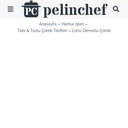
Skip
to
Toggle
content
Navigation
Anasayfa
Hamur İşleri
Tarifler
Tatlı & Tuzlu Çörek Tarifleri
Lorlu Dereotlu Çörek
Videolar
Hakkımda
İletişim