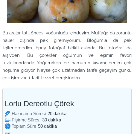
Bu aralar tatil öncesi yoğunluğu içindeyim. Mutfağa da zorunlu
haller dışında pek giremiyorum. Bloğumla da pek
ilgilenemedim. Epey fotoğraf birikti aslında. Bu fotoğraf da
arşivden. Bu çörekler oğlumun ve eşimin favori
tuzlularındandır. Yoğururken de hamurun kıvamı benim çok
hoşuma gidiyor. Neyse çok uzatmadan tarife geçeyim çünkü
çok işim var :) Tarif Lezzet dergisinden.
Lorlu Dereotlu Çörek
dakika
Hazırlama Süresi
20
dakika
dakika
Pişirme Süresi
30
dakika
dakika
Toplam Süre
50
dakika