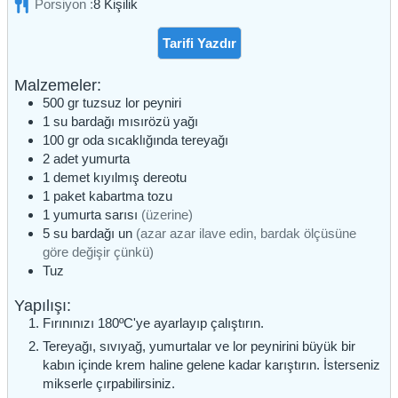
Porsiyon :
8
Kişilik
Tarifi Yazdır
Malzemeler:
500
gr
tuzsuz lor peyniri
1
su bardağı
mısırözü yağı
100
gr
oda sıcaklığında tereyağı
2
adet
yumurta
1
demet
kıyılmış dereotu
1
paket
kabartma tozu
1
yumurta sarısı
(üzerine)
5
su bardağı
un
(azar azar ilave edin, bardak ölçüsüne
göre değişir çünkü)
Tuz
Yapılışı:
Fırınınızı 180ºC'ye ayarlayıp çalıştırın.
Tereyağı, sıvıyağ, yumurtalar ve lor peynirini büyük bir
kabın içinde krem haline gelene kadar karıştırın. İsterseniz
mikserle çırpabilirsiniz.