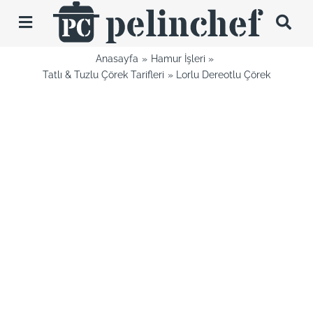
Skip
to
Toggle
content
Navigation
Anasayfa
Hamur İşleri
Tarifler
Tatlı & Tuzlu Çörek Tarifleri
Lorlu Dereotlu Çörek
Videolar
Hakkımda
İletişim