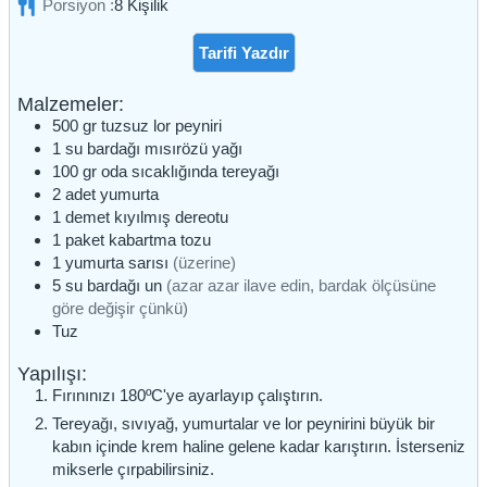
Porsiyon :
8
Kişilik
Tarifi Yazdır
Malzemeler:
500
gr
tuzsuz lor peyniri
1
su bardağı
mısırözü yağı
100
gr
oda sıcaklığında tereyağı
2
adet
yumurta
1
demet
kıyılmış dereotu
1
paket
kabartma tozu
1
yumurta sarısı
(üzerine)
5
su bardağı
un
(azar azar ilave edin, bardak ölçüsüne
göre değişir çünkü)
Tuz
Yapılışı:
Fırınınızı 180ºC'ye ayarlayıp çalıştırın.
Tereyağı, sıvıyağ, yumurtalar ve lor peynirini büyük bir
kabın içinde krem haline gelene kadar karıştırın. İsterseniz
mikserle çırpabilirsiniz.