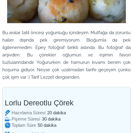
Bu aralar tatil öncesi yoğunluğu içindeyim. Mutfağa da zorunlu
haller dışında pek giremiyorum. Bloğumla da pek
ilgilenemedim. Epey fotoğraf birikti aslında. Bu fotoğraf da
arşivden. Bu çörekler oğlumun ve eşimin favori
tuzlularındandır. Yoğururken de hamurun kıvamı benim çok
hoşuma gidiyor. Neyse çok uzatmadan tarife geçeyim çünkü
çok işim var :) Tarif Lezzet dergisinden.
Lorlu Dereotlu Çörek
dakika
Hazırlama Süresi
20
dakika
dakika
Pişirme Süresi
30
dakika
dakika
Toplam Süre
50
dakika