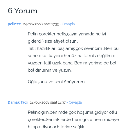
6 Yorum
pelin'ce
24/06/2008 saat 17:33
- Cevapla
Pelin çörekler nefis,çayın yanında ne iyi
giderdi:) size afiyet olsun…
Tatil hazırlıkları başlamış,çok sevindim .Ben bu
sene okul kaydını henüz halletmiş değilim o
yüzden tatil uzak bana..Benim yerime de bol
bol dinlenin ve yüzün.
Oğluşunu ve seni öpüyorum..
Damak Tadı
24/06/2008 saat 14:37
- Cevapla
Pelin’ciğim,benimde çok hoşuma gidiyor otlu
çörekler..Seninkilerde hem göze hem mideye
hitap ediyorlar.Ellerine sağlık..