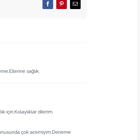
Facebook
Pinterest
Email
me.Ellerine sağlık.
k için.Kolaylıklar dilerim.
 konusunda çok acemiyim.Deneme