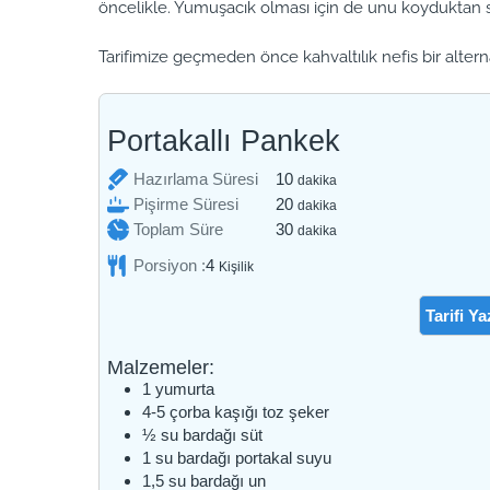
öncelikle. Yumuşacık olması için de unu koyduktan s
Tarifimize geçmeden önce kahvaltılık nefis bir altern
Portakallı Pankek
dakika
Hazırlama Süresi
10
dakika
dakika
Pişirme Süresi
20
dakika
dakika
Toplam Süre
30
dakika
Porsiyon :
4
Kişilik
Tarifi Ya
Malzemeler:
1
yumurta
4-5
çorba kaşığı
toz şeker
½
su bardağı
süt
1
su bardağı
portakal suyu
1,5
su bardağı
un