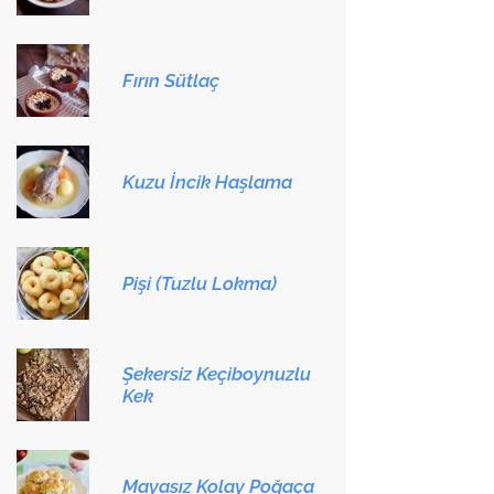
Fırın Sütlaç
Kuzu İncik Haşlama
Pişi (Tuzlu Lokma)
Şekersiz Keçiboynuzlu
Kek
Mayasız Kolay Poğaça