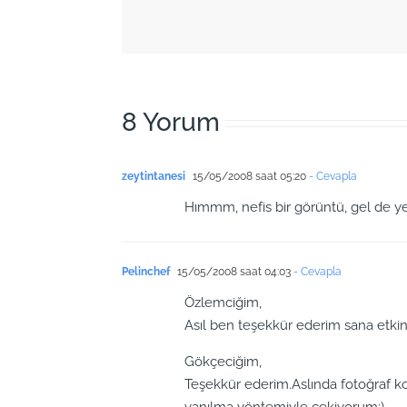
8 Yorum
zeytintanesi
15/05/2008 saat 05:20
- Cevapla
Hımmm, nefis bir görüntü, gel de ye
Pelinchef
15/05/2008 saat 04:03
- Cevapla
Özlemciğim,
Asıl ben teşekkür ederim sana etkinli
Gökçeciğim,
Teşekkür ederim.Aslında fotoğraf
yanılma yöntemiyle çekiyorum:)