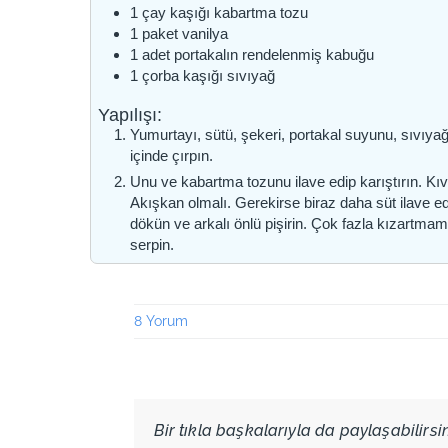
1
çay kaşığı
kabartma tozu
1
paket
vanilya
1
adet
portakalın rendelenmiş kabuğu
1
çorba kaşığı
sıvıyağ
Yapılışı:
Yumurtayı, sütü, şekeri, portakal suyunu, sıvıyağ
içinde çırpın.
Unu ve kabartma tozunu ilave edip karıştırın. K
Akışkan olmalı. Gerekirse biraz daha süt ilave edeb
dökün ve arkalı önlü pişirin. Çok fazla kızartmam
serpin.
8 Yorum
Bir tıkla başkalarıyla da paylaşabilirsini