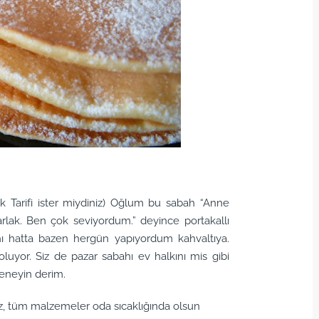
k Tarifi ister miydiniz) Oğlum bu sabah “Anne
rlak. Ben çok seviyordum.” deyince portakallı
ahı hatta bazen hergün yapıyordum kahvaltıya.
oluyor. Siz de pazar sabahı ev halkını mis gibi
eneyin derim.
niz, tüm malzemeler oda sıcaklığında olsun