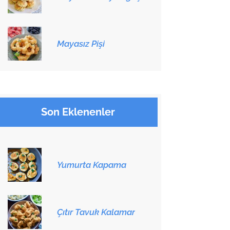
Mayasız Pişi
Son Eklenenler
Yumurta Kapama
Çıtır Tavuk Kalamar