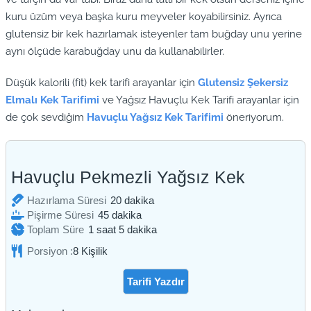
kuru üzüm veya başka kuru meyveler koyabilirsiniz. Ayrıca
glutensiz bir kek hazırlamak isteyenler tam buğday unu yerine
aynı ölçüde karabuğday unu da kullanabilirler.
Düşük kalorili (fit) kek tarifi arayanlar için
Glutensiz Şekersiz
Elmalı Kek Tarifimi
ve Yağsız Havuçlu Kek Tarifi arayanlar için
de çok sevdiğim
Havuçlu Yağsız Kek Tarifimi
öneriyorum.
Havuçlu Pekmezli Yağsız Kek
dakika
Hazırlama Süresi
20
dakika
dakika
Pişirme Süresi
45
dakika
saat
dakika
Toplam Süre
1
saat
5
dakika
Porsiyon :
8
Kişilik
Tarifi Yazdır