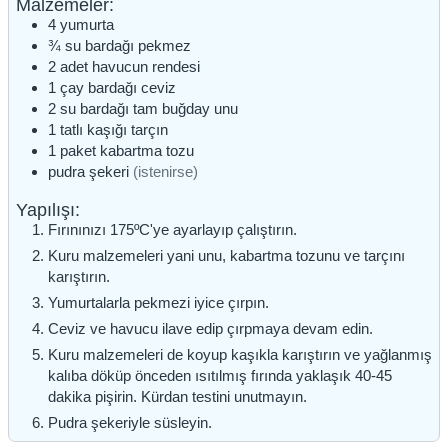
Malzemeler:
4
yumurta
¾
su bardağı
pekmez
2
adet
havucun rendesi
1
çay bardağı
ceviz
2
su bardağı
tam buğday unu
1
tatlı kaşığı
tarçın
1
paket
kabartma tozu
pudra şekeri
(istenirse)
Yapılışı:
Fırınınızı 175ºC'ye ayarlayıp çalıştırın.
Kuru malzemeleri yani unu, kabartma tozunu ve tarçını
karıştırın.
Yumurtalarla pekmezi iyice çırpın.
Ceviz ve havucu ilave edip çırpmaya devam edin.
Kuru malzemeleri de koyup kaşıkla karıştırın ve yağlanmış
kalıba döküp önceden ısıtılmış fırında yaklaşık 40-45
dakika pişirin. Kürdan testini unutmayın.
Pudra şekeriyle süsleyin.