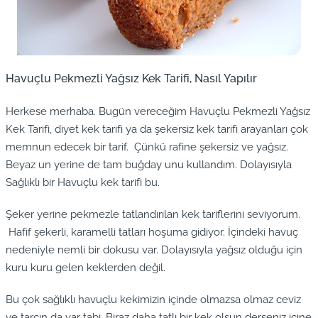
Havuçlu Pekmezli Yağsız Kek Tarifi, Nasıl Yapılır
Herkese merhaba. Bugün vereceğim Havuçlu Pekmezli Yağsız
Kek Tarifi, diyet kek tarifi ya da şekersiz kek tarifi arayanları çok
memnun edecek bir tarif. Çünkü rafine şekersiz ve yağsız.
Beyaz un yerine de tam buğday unu kullandım. Dolayısıyla
Sağlıklı bir Havuçlu kek tarifi bu.
Şeker yerine pekmezle tatlandırılan kek tariflerini seviyorum.
Hafif şekerli, karamelli tatları hoşuma gidiyor. İçindeki havuç
nedeniyle nemli bir dokusu var. Dolayısıyla yağsız olduğu için
kuru kuru gelen keklerden değil.
Bu çok sağlıklı havuçlu kekimizin içinde olmazsa olmaz ceviz
ve tarçın da var tabi. Biraz daha tatlı bir kek olsun derseniz içine