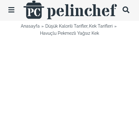
Skip
to
Toggle
content
Navigation
Anasayfa
Düşük Kalorili Tarifler
Kek Tarifleri
Tarifler
Havuçlu Pekmezli Yağsız Kek
Videolar
Hakkımda
İletişim