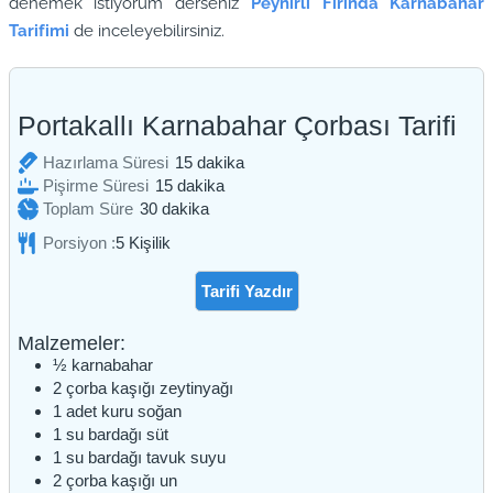
denemek istiyorum derseniz
Peynirli Fırında Karnabahar
Tarifimi
de inceleyebilirsiniz.
Portakallı Karnabahar Çorbası Tarifi
dakika
Hazırlama Süresi
15
dakika
dakika
Pişirme Süresi
15
dakika
dakika
Toplam Süre
30
dakika
Porsiyon :
5
Kişilik
Tarifi Yazdır
Malzemeler:
½
karnabahar
2
çorba kaşığı
zeytinyağı
1
adet
kuru soğan
1
su bardağı
süt
1
su bardağı
tavuk suyu
2
çorba kaşığı
un