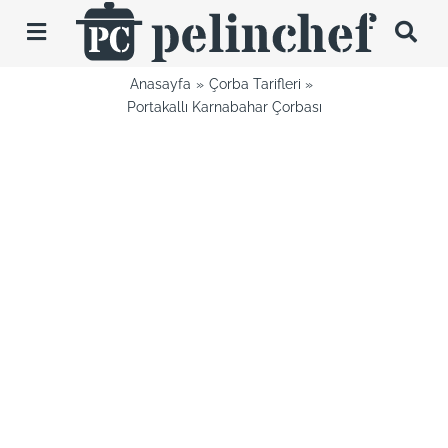
Skip
to
Toggle
content
Navigation
Anasayfa
Çorba Tarifleri
Tarifler
Portakallı Karnabahar Çorbası
Videolar
Hakkımda
İletişim