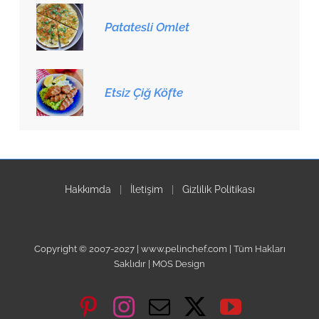
Patatesli Omlet
Etsiz Çiğ Köfte
Hakkımda
|
İletişim
|
Gizlilik Politikası
Copyright © 2007-2027 | www.pelinchef.com | Tüm Hakları
Saklıdır | MOS Design
Pinterest
Instagram
Email
X
YouTube