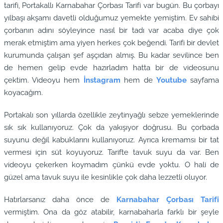
tarifi, Portakallı Karnabahar Çorbası Tarifi var bugün. Bu çorbayı
yılbaşı akşamı davetli olduğumuz yemekte yemiştim. Ev sahibi
çorbanın adını söyleyince nasıl bir tadı var acaba diye çok
merak etmiştim ama yiyen herkes çok beğendi. Tarifi bir devlet
kurumunda çalışan şef aşçıdan almış. Bu kadar sevilince ben
de hemen gelip evde hazırladım hatta bir de videosunu
çektim. Videoyu hem
İnstagram
hem de
Youtube
sayfama
koyacağım.
Portakalı son yıllarda özellikle zeytinyağlı sebze yemeklerinde
sık sık kullanıyoruz. Çok da yakışıyor doğrusu. Bu çorbada
suyunu değil kabuklarını kullanıyoruz. Ayrıca kremamsı bir tat
vermesi için süt koyuyoruz. Tarifte tavuk suyu da var. Ben
videoyu çekerken koymadım çünkü evde yoktu. O hali de
güzel ama tavuk suyu ile kesinlikle çok daha lezzetli oluyor.
Hatırlarsanız daha önce de
Karnabahar Çorbası Tarifi
vermiştim. Ona da göz atabilir, karnabaharla farklı bir şeyle