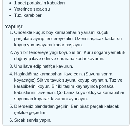
1 adet portakalın kabukları
Yeterince sıcak su
Tuz, karabiber
Yapılışı:
Öncelikle küçük boy karnabaharın yarısını küçük
parçalara ayırıp tencereye alın. Üzerini aşacak kadar su
koyup yumuşayana kadar haşlayın.
Ayrı bir tencereye yağı koyup ısıtın. Kuru soğanı yemeklik
doğrayıp ilave edin ve sararana kadar kavurun.
Unu ilave edip hafifçe kavurun.
Haşladığınız karnabaharı ilave edin. (Suyunu sonra
koyacağız) Süt ve tavuk suyunu koyup kaynatın. Tuz ve
karabiberini koyun. Bir iki taşım kaynayınca portakal
kabuklarını ilave edin. Çorbanız koyu olduysa karnabahar
suyundan koyarak kıvamını ayarlayın.
Dilerseniz blendırdan geçirin. Ben biraz parçalı kalacak
şekilde geçirdim.
Sıcak servis yapın.