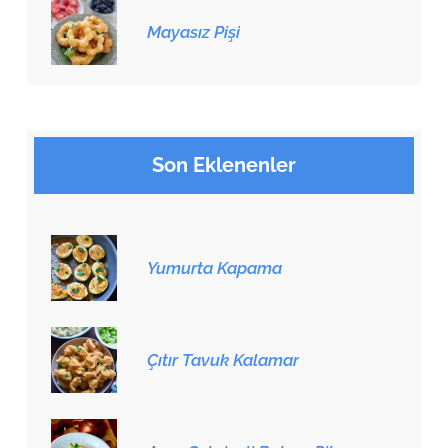
Mayasız Pişi
Son Eklenenler
Yumurta Kapama
Çıtır Tavuk Kalamar