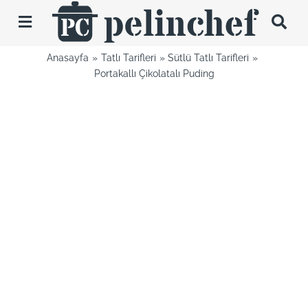
Skip
to
Toggle
content
Navigation
Anasayfa
Tatlı Tarifleri
Sütlü Tatlı Tarifleri
Tarifler
Portakallı Çikolatalı Puding
Videolar
Hakkımda
İletişim