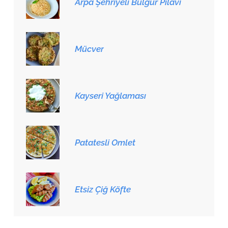
Arpa Şehriyeli Bulgur Pilavı
Mücver
Kayseri Yağlaması
Patatesli Omlet
Etsiz Çiğ Köfte