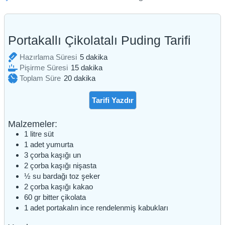
Portakallı Çikolatalı Puding Tarifi
dakika
Hazırlama Süresi
5
dakika
dakika
Pişirme Süresi
15
dakika
dakika
Toplam Süre
20
dakika
Tarifi Yazdır
Malzemeler:
1
litre
süt
1
adet
yumurta
3
çorba kaşığı
un
2
çorba kaşığı
nişasta
½
su bardağı
toz şeker
2
çorba kaşığı
kakao
60
gr
bitter çikolata
1
adet
portakalın ince rendelenmiş kabukları