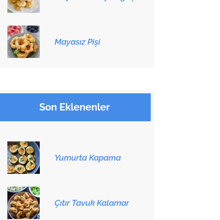
Mayasız Pişi
Son Eklenenler
Yumurta Kapama
Çıtır Tavuk Kalamar