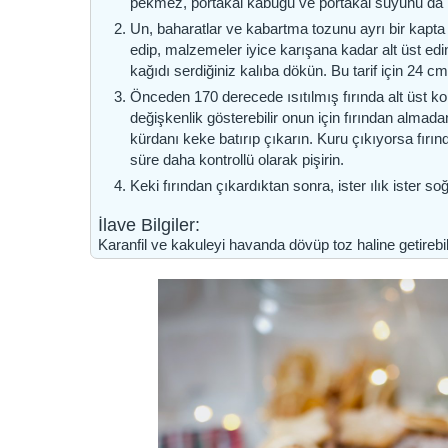
pekmez, portakal kabuğu ve portakal suyunu da k
Un, baharatlar ve kabartma tozunu ayrı bir kapta i
edip, malzemeler iyice karışana kadar alt üst edi
kağıdı serdiğiniz kalıba dökün. Bu tarif için 24 cm
Önceden 170 derecede ısıtılmış fırında alt üst k
değişkenlik gösterebilir onun için fırından almad
kürdanı keke batırıp çıkarın. Kuru çıkıyorsa fırın
süre daha kontrollü olarak pişirin.
Keki fırından çıkardıktan sonra, ister ılık ister s
İlave Bilgiler:
Karanfil ve kakuleyi havanda dövüp toz haline getirebili