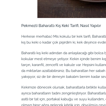
Pekmezli Baharatlı Kış Keki Tarifi, Nasıl Yapılır
Herkese merhaba:) Mis kokulu bir kek tarifi, Bahara
kış bu keki o kadar çok pişirdim ki, kek deyince evdek
Baharatlı kış keki adından da anlaşılacağı gibi bolca 
kokular mest etmeye yetiyor. Kekin içinde benim kış
tarçın, karanfil, zencefil ve kakule var. Hepsini kull
da miktarları azaltabilirsiniz. Bu baharatları her sa
yakışıyor, siz de bir deneyin bakalım benim kadar se
Kekimize dönecek olursak, baharatlarla birlikte kull
ayrıca baharatların tadını zenginleştiriyor. Baharatlar
asitli bir tat için, portakal kabuğu ve suyu kullandı
olmazı biraz ağza gelecek kıtırlık için, dövülmüş ce