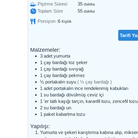
dakika
Pişirme Süresi
35
dakika
dakika
Toplam Süre
55
dakika
Porsiyon :
6
Kişilik
Tarifi Ya
Malzemeler:
3
adet
yumurta
1
çay bardağı
toz şeker
1
çay bardağı
sıvıyağ
1
çay bardağı
pekmez
½
portakalın suyu
( ½ çay bardağı )
1
adet
portakalın ince rendelenmiş kabukları
1
su bardağı
dövülmüş ceviz içi
1
'er tatlı kaşığı tarçın, karanfil tozu, zencefil to
2
su bardağı
un
1
paket
kabartma tozu
Yapılışı:
Yumurta ve şekeri karıştırma kabına alıp, mikser