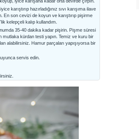
oyup, iyice karışana kadar orta devirde çırpın.
yice karıştırıp hazırladığınız sıvı karışıma ilave
n. En son cevizi de koyun ve karıştırıp pişirme
'lik kelepçeli kalıp kullandım.
onumda 35-40 dakika kadar pişirin. Pişme süresi
an mutlaka kürdan testi yapın. Temiz ve kuru bir
dan alabilirsiniz. Hamur parçaları yapışıyorsa bir
oğuyunca servis edin.
rsiniz.