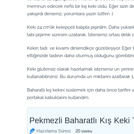
memnun edecek nefis bir kış keki oldu. Eğer sizin de
yakışırdı derseniz, yorumlara yazın lütfen :)
Keki 24 cm’lik kelepçeli kalıpta pişirdim. Daha yüksek o
tabi pişirme süresini uzatarak. İsterseniz ortası delik d
Kekin tadı ve kıvamı dinlendikçe güzelleşiyor. Eğer b
ettiğinizde tadının daha oturmuş olduğunu görebilirsi
Keki glutensiz olarak hazırlamak isterseniz un yeri
kullanabilirsiniz. Bu durumda un miktarını azaltarak 1
Baharatlı kış kekini süslemek için daha önce tarifini
portakal kabuklarını kullandım.
Pekmezli Baharatlı Kış Keki T
dakika
Hazırlama Süresi
20
dakika