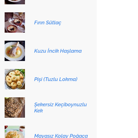
Fırın Sütlaç
Kuzu İncik Haşlama
Pişi (Tuzlu Lokma)
Şekersiz Keçiboynuzlu
Kek
Mayasız Kolay Poğaça