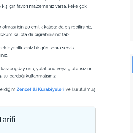
 kış için favori malzemeniz varsa, keke çok
lması için 20 cm’lik kalıpta da pişirebilirsiniz,
öküm kalıpta da pişirebilirsiniz tabi.
ekleyebilirseniz bir gün sonra servis
niz.
ne karabuğday unu, yulaf unu veya glutensiz un
,5 su bardağı kullanmalısınız.
 verdiğim
Zencefilli Kurabiyeleri
ve kurutulmuş
arifi