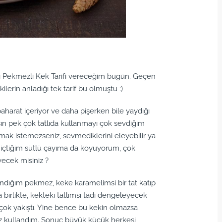
tlı Pekmezli Kek Tarifi vereceğim bugün. Geçen
ilerin anladığı tek tarif bu olmuştu :)
baharat içeriyor ve daha pişerken bile yaydığı
ın pek çok tatlıda kullanmayı çok sevdiğim
anmak istemezseniz, sevmediklerini eleyebilir ya
bah içtiğim sütlü çayıma da koyuyorum, çok
vecek misiniz ?
andığım pekmez, keke karamelimsi bir tat katıp
la birlikte, kekteki tatlımsı tadı dengeleyecek
m, çok yakıştı. Yine bence bu kekin olmazsa
viz kullandım. Sonuç büyük küçük herkesi