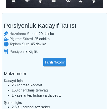
Porsiyonluk Kadayıf Tatlısı
dakika
Hazırlama Süresi
20
dakika
dakika
Pişirme Süresi
25
dakika
dakika
Toplam Süre
45
dakika
Porsiyon :
8
Kişilik
Tarifi Yazdır
Malzemeler:
Kadayıf İçin:
250
gr
taze kadayıf
150
gr
eritilmiş tereyağ
1
kase
antep fıstığı ya da ceviz
Şerbet İçin:
2,5
su bardağı
toz şeker