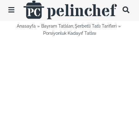
Skip
to
Toggle
content
Navigation
Anasayfa
Bayram Tatlıları
Şerbetli Tatlı Tarifleri
Tarifler
Porsiyonluk Kadayıf Tatlısı
Videolar
Hakkımda
İletişim