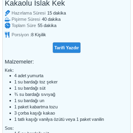
Kakaolu Islak Kek
dakika
Hazırlama Süresi
15
dakika
dakika
Pişirme Süresi
40
dakika
dakika
Toplam Süre
55
dakika
Porsiyon :
8
Kişilik
Tarifi Yazdır
Malzemeler:
Kek:
4
adet
yumurta
1
su bardağı
toz şeker
1
su bardağı
süt
¾
su bardağı
sıvıyağ
1
su bardağı
un
1
paket
kabartma tozu
3
çorba kaşığı
kakao
1
tatlı kaşığı
vanilya özütü veya 1 paket vanilin
Sos: