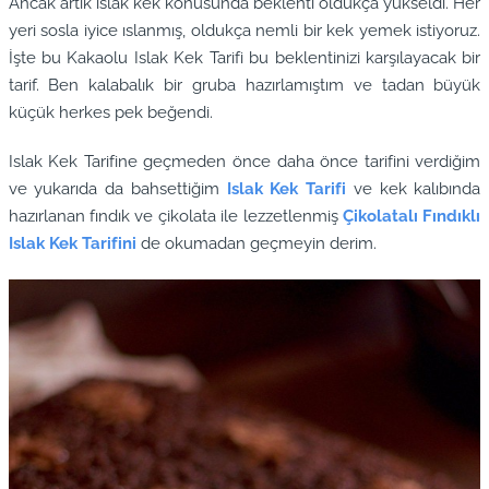
Ancak artık ıslak kek konusunda beklenti oldukça yükseldi. Her
yeri sosla iyice ıslanmış, oldukça nemli bir kek yemek istiyoruz.
İşte bu Kakaolu Islak Kek Tarifi bu beklentinizi karşılayacak bir
tarif. Ben kalabalık bir gruba hazırlamıştım ve tadan büyük
küçük herkes pek beğendi.
Islak Kek Tarifine geçmeden önce daha önce tarifini verdiğim
ve yukarıda da bahsettiğim
Islak Kek Tarifi
ve kek kalıbında
hazırlanan fındık ve çikolata ile lezzetlenmiş
Çikolatalı Fındıklı
Islak Kek Tarifini
de okumadan geçmeyin derim.