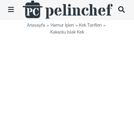
Skip
to
Toggle
content
Navigation
Anasayfa
Hamur İşleri
Kek Tarifleri
Tarifler
Kakaolu Islak Kek
Videolar
Hakkımda
İletişim