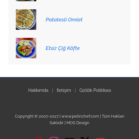
Patatesli Omlet
Etsiz Çiğ Köfte
Hakkımda
|
İletişim
|
Gizlilik Politikası
Copyright © 2007-2027 | www.pelinchef.com | Tüm Hakları
Saklıdır | MOS Design