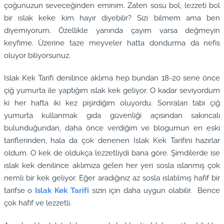
çoğunuzun seveceğinden eminim. Zaten sosu bol, lezzeti bol
bir ıslak keke kim hayır diyebilir? Sizi bilmem ama ben
diyemiyorum. Özellikle yanında çayım varsa değmeyin
keyfime. Üzerine taze meyveler hatta dondurma da nefis
oluyor biliyorsunuz.
Islak Kek Tarifi denilince aklıma hep bundan 18-20 sene önce
çiğ yumurta ile yaptığım ıslak kek geliyor. O kadar seviyordum
ki her hafta iki kez pişirdiğim oluyordu. Sonraları tabi çiğ
yumurta kullanmak gıda güvenliği açısından sakıncalı
bulunduğundan, daha önce verdiğim ve blogumun en eski
tariflerinden, hala da çok denenen Islak Kek Tarifini hazırlar
oldum. O kek de oldukça lezzetliydi bana göre. Şimdilerde ise
ıslak kek denilince aklımıza gelen her yeri sosla ıslanmış çok
nemli bir kek geliyor. Eğer aradığınız az sosla ıslatılmış hafif bir
tarifse o
Islak Kek Tarifi
sizin için daha uygun olabilir. Bence
çok hafif ve lezzetli.