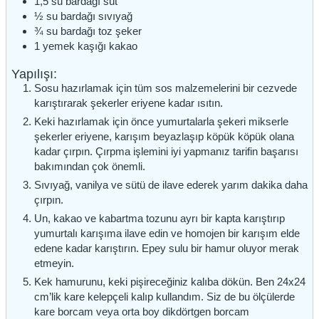
1,5
su bardağı
süt
½
su bardağı
sıvıyağ
¾
su bardağı
toz şeker
1
yemek kaşığı
kakao
Yapılışı:
Sosu hazırlamak için tüm sos malzemelerini bir cezvede
karıştırarak şekerler eriyene kadar ısıtın.
Keki hazırlamak için önce yumurtalarla şekeri mikserle
şekerler eriyene, karışım beyazlaşıp köpük köpük olana
kadar çırpın. Çırpma işlemini iyi yapmanız tarifin başarısı
bakımından çok önemli.
Sıvıyağ, vanilya ve sütü de ilave ederek yarım dakika daha
çırpın.
Un, kakao ve kabartma tozunu ayrı bir kapta karıştırıp
yumurtalı karışıma ilave edin ve homojen bir karışım elde
edene kadar karıştırın. Epey sulu bir hamur oluyor merak
etmeyin.
Kek hamurunu, keki pişireceğiniz kalıba dökün. Ben 24x24
cm’lik kare kelepçeli kalıp kullandım. Siz de bu ölçülerde
kare borcam veya orta boy dikdörtgen borcam