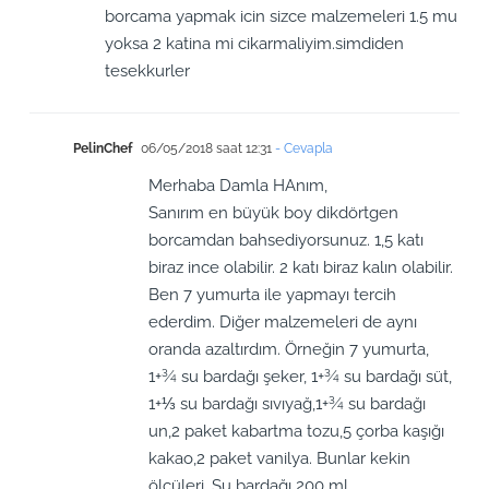
borcama yapmak icin sizce malzemeleri 1.5 mu
yoksa 2 katina mi cikarmaliyim.simdiden
tesekkurler
PelinChef
06/05/2018 saat 12:31
- Cevapla
Merhaba Damla HAnım,
Sanırım en büyük boy dikdörtgen
borcamdan bahsediyorsunuz. 1,5 katı
biraz ince olabilir. 2 katı biraz kalın olabilir.
Ben 7 yumurta ile yapmayı tercih
ederdim. Diğer malzemeleri de aynı
oranda azaltırdım. Örneğin 7 yumurta,
1+¾ su bardağı şeker, 1+¾ su bardağı süt,
1+⅓ su bardağı sıvıyağ,1+¾ su bardağı
un,2 paket kabartma tozu,5 çorba kaşığı
kakao,2 paket vanilya. Bunlar kekin
ölçüleri. Su bardağı 200 ml