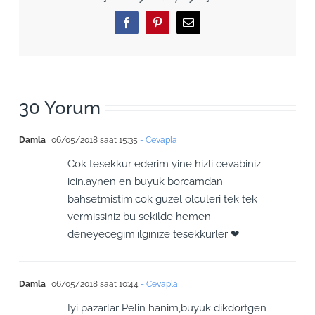
Facebook
Pinterest
Email
30 Yorum
Damla
06/05/2018 saat 15:35
- Cevapla
Cok tesekkur ederim yine hizli cevabiniz
icin.aynen en buyuk borcamdan
bahsetmistim.cok guzel olculeri tek tek
vermissiniz bu sekilde hemen
deneyecegim.ilginize tesekkurler ❤
Damla
06/05/2018 saat 10:44
- Cevapla
Iyi pazarlar Pelin hanim,buyuk dikdortgen