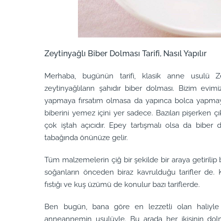
Zeytinyağlı Biber Dolması Tarifi, Nasıl Yapılır
Merhaba, bugünün tarifi, klasik anne usulü Ze
zeytinyağlıların şahıdır biber dolması. Bizim evimi
yapmaya fırsatım olmasa da yapınca bolca yapmaya ç
biberini yemez içini yer sadece. Bazıları pişerken 
çok iştah açıcıdır. Epey tartışmalı olsa da bib
tabağında önünüze gelir.
Tüm malzemelerin çiğ bir şekilde bir araya getirilip b
soğanların önceden biraz kavrulduğu tarifler de.
fıstığı ve kuş üzümü de konulur bazı tariflerde.
Ben bugün, bana göre en lezzetli olan haliyle
anneannemin usulüyle. Bu arada her ikisinin do