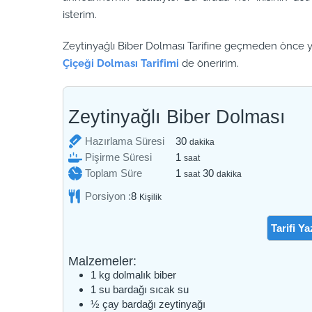
isterim.
Zeytinyağlı Biber Dolması Tarifine geçmeden önce yi
Çiçeği Dolması Tarifimi
de öneririm.
Zeytinyağlı Biber Dolması
dakika
Hazırlama Süresi
30
dakika
saat
Pişirme Süresi
1
saat
saat
dakika
Toplam Süre
1
30
saat
dakika
Porsiyon :
8
Kişilik
Tarifi Ya
Malzemeler:
1
kg
dolmalık biber
1
su bardağı
sıcak su
½
çay bardağı
zeytinyağı