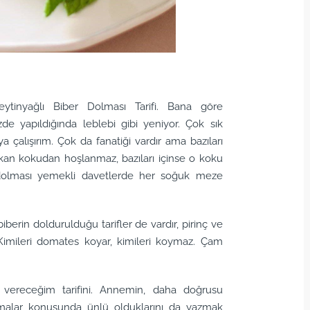
ytinyağlı Biber Dolması Tarifi. Bana göre
zde yapıldığında leblebi gibi yeniyor. Çok sık
alışırım. Çok da fanatiği vardır ama bazıları
çıkan kokudan hoşlanmaz, bazıları içinse o koku
er dolması yemekli davetlerde her soğuk meze
iberin doldurulduğu tarifler de vardır, pirinç ve
 Kimileri domates koyar, kimileri koymaz. Çam
 vereceğim tarifini. Annemin, daha doğrusu
lmalar konusunda ünlü olduklarını da yazmak