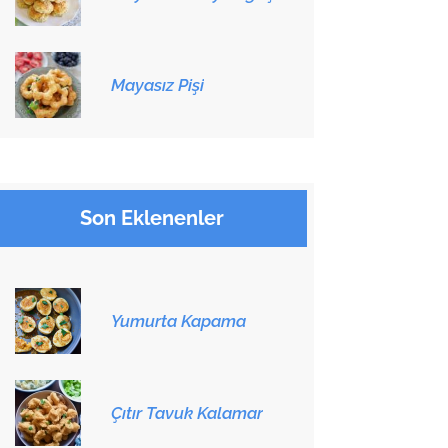
Mayasız Pişi
Son Eklenenler
Yumurta Kapama
Çıtır Tavuk Kalamar