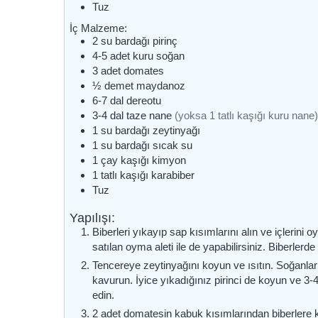
Tuz
İç Malzeme:
2
su bardağı
pirinç
4-5
adet
kuru soğan
3
adet
domates
½
demet
maydanoz
6-7
dal
dereotu
3-4
dal
taze nane
(yoksa 1 tatlı kaşığı kuru nane
1
su bardağı
zeytinyağı
1
su bardağı
sıcak su
1
çay kaşığı
kimyon
1
tatlı kaşığı
karabiber
Tuz
Yapılışı:
Biberleri yıkayıp sap kısımlarını alın ve içlerini 
satılan oyma aleti ile de yapabilirsiniz. Biberlerd
Tencereye zeytinyağını koyun ve ısıtın. Soğanl
kavurun. İyice yıkadığınız pirinci de koyun ve 3
edin.
2 adet domatesin kabuk kısımlarından biberlere k