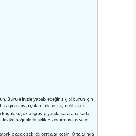
)
oyun. Bunu elinizle yapabileceğiniz gibi bunun için
e bıçağın ucuyla çok minik bir kaç delik açın.
arı küçük küçük doğrayıp yağda sararana kadar
-4 dakika soğanlarla birlikte kavurmaya devam
apak olacak şekilde parçalar kesin. Ortalarında