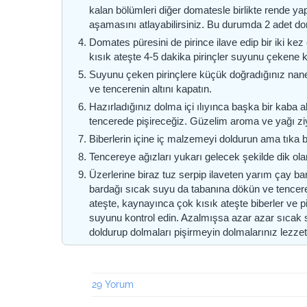
kalan bölümleri diğer domatesle birlikte rende 
aşamasını atlayabilirsiniz. Bu durumda 2 adet do
Domates püresini de pirince ilave edip bir iki ke
kısık ateşte 4-5 dakika pirinçler suyunu çekene k
Suyunu çeken pirinçlere küçük doğradığınız nane
ve tencerenin altını kapatın.
Hazırladığınız dolma içi ılıyınca başka bir kaba a
tencerede pişireceğiz. Güzelim aroma ve yağı z
Biberlerin içine iç malzemeyi doldurun ama tıka b
Tencereye ağızları yukarı gelecek şekilde dik olar
Üzerlerine biraz tuz serpip ilaveten yarım çay ba
bardağı sıcak suyu da tabanına dökün ve tencer
ateşte, kaynayınca çok kısık ateşte biberler ve p
suyunu kontrol edin. Azalmışsa azar azar sıcak s
doldurup dolmaları pişirmeyin dolmalarınız lezze
29 Yorum