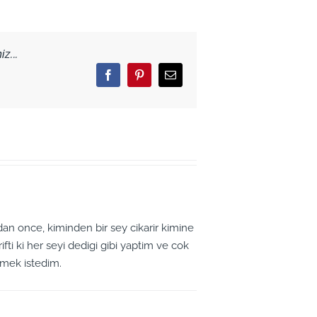
z...
Facebook
Pinterest
Email
an once, kiminden bir sey cikarir kimine
fti ki her seyi dedigi gibi yaptim ve cok
tmek istedim.