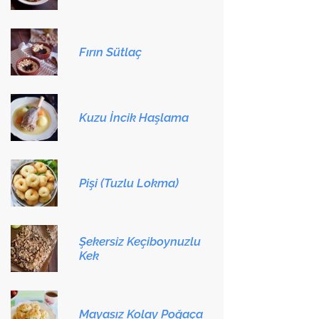
Fırın Sütlaç
Kuzu İncik Haşlama
Pişi (Tuzlu Lokma)
Şekersiz Keçiboynuzlu
Kek
Mayasız Kolay Poğaça