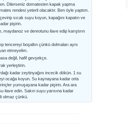
yapın. Dilerseniz domatesten kapak yapma
mates rendesi yeterli olacaktır. Ben öyle yaptım.
z çevirip sıcak suyu koyun, kapağını kapatın ve
adar pişirin.
, maydanoz ve dereotunu ilave edip karıştırın
lıp tencereyi boşaltın çünkü dolmaları aynı
iyan etmeyelim.
asa değil, hafif gevşekçe.
ak yerleştirin.
rdağı kadar zeytinyağını incecik dökün. 1 su
eyi ocağa koyun. Su kaynayana kadar orta
irinçler yumuşayana kadar pişirin. Ara ara
u ilave edin. Sakın suyu yarısına kadar
tli olmaz çünkü.