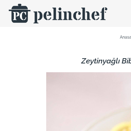
Skip
to
content
Anasa
Zeytinyağlı B