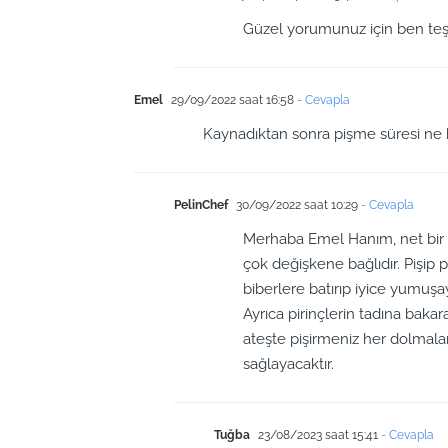
Güzel yorumunuz için ben teş
Emel
29/09/2022 saat 16:58
- Cevapla
Kaynadıktan sonra pişme süresi ne k
PelinChef
30/09/2022 saat 10:29
- Cevapla
Merhaba Emel Hanım, net bir 
çok değişkene bağlıdır. Pişip p
biberlere batırıp iyice yumuş
Ayrıca pirinçlerin tadına bakara
ateşte pişirmeniz her dolmalar
sağlayacaktır.
Tuğba
23/08/2023 saat 15:41
- Cevapla